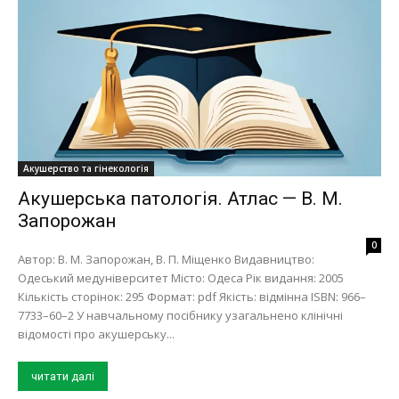
Акушерство та гінекологія
Акушерська патологія. Атлас — В. М.
Запорожан
0
Автор: В. М. Запорожан, В. П. Міщенко Видавництво:
Одеський медуніверситет Місто: Одеса Рік видання: 2005
Кількість сторінок: 295 Формат: pdf Якість: відмінна ISBN: 966–
7733–60–2 У навчальному посiбнику узагальнено клiнiчнi
вiдомостi про акушерську...
читати далі