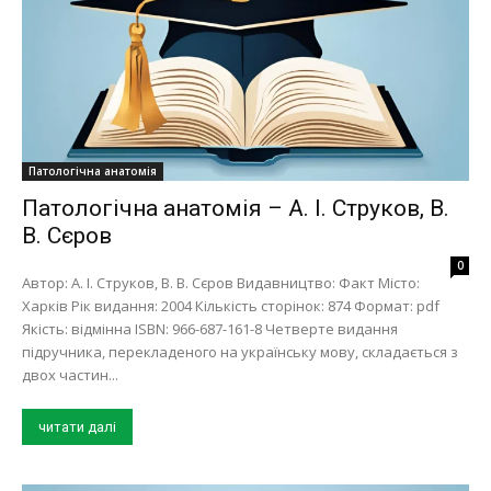
Патологічна анатомія
Патологічна анатомія – А. І. Струков, В.
В. Сєров
0
Автор: А. І. Струков, В. В. Сєров Видавництво: Факт Місто:
Харків Рік видання: 2004 Кількість сторінок: 874 Формат: pdf
Якість: відмінна ISBN: 966-687-161-8 Четверте видання
підручника, перекладеного на українську мову, складається з
двох частин...
читати далі