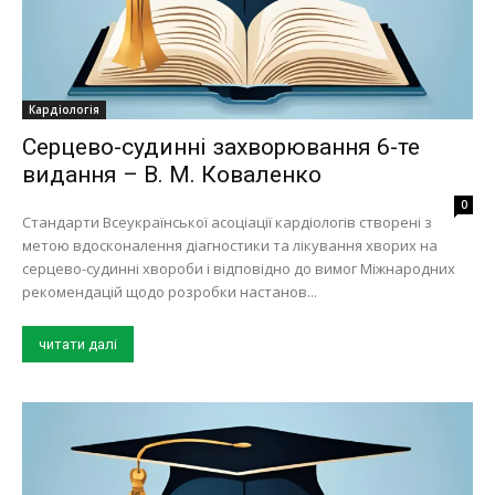
Кардіологія
Серцево-судинні захворювання 6-те
видання – В. М. Коваленко
0
Стандарти Всеукраїнської асоціації кардіологів створені з
метою вдосконалення діагностики та лікування хворих на
серцево-судинні хвороби і відповідно до вимог Міжнародних
рекомендацій щодо розробки настанов...
читати далі