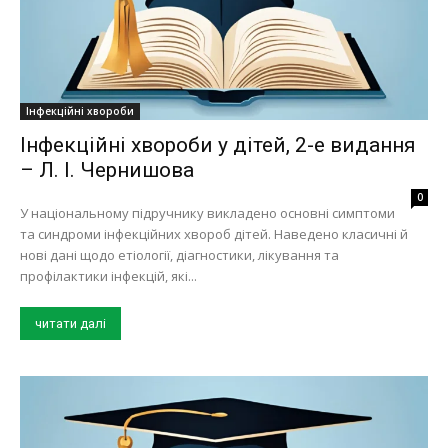
Інфекційні хвороби
Інфекційні хвороби у дітей, 2-е видання
– Л. І. Чернишова
0
У національному підручнику викладено основні симптоми
та синдроми інфекційних хвороб дітей. Наведено класичні й
нові дані щодо етіології, діагностики, лікування та
профілактики інфекцій, які...
читати далі