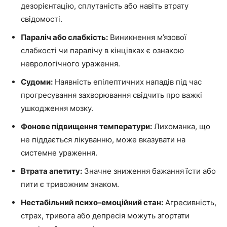
дезорієнтацію, сплутаність або навіть втрату
свідомості.
Параліч або слабкість:
Виникнення м’язової
слабкості чи паралічу в кінцівках є ознакою
неврологічного ураження.
Судоми:
Наявність епілептичних нападів під час
прогресування захворювання свідчить про важкі
ушкодження мозку.
Фонове підвищення температури:
Лихоманка, що
не піддається лікуванню, може вказувати на
системне ураження.
Втрата апетиту:
Значне зниження бажання їсти або
пити є тривожним знаком.
Нестабільний психо-емоційний стан:
Агресивність,
страх, тривога або депресія можуть згортати