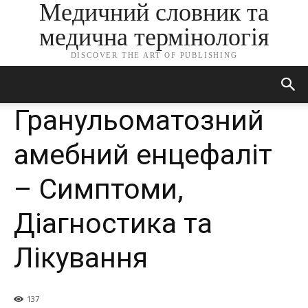
Медичний словник та
медична термінологія
DISCOVER THE ART OF PUBLISHING
Гранульоматозний
амебний енцефаліт
– Симптоми,
Діагностика та
Лікування
137