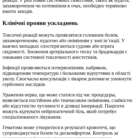
реакції. У разі появи системних симптомів, таких як нудота,
запаморочення чи потемніння в очах, необхідно терміново
вжити заходів.
Клінічні прояви ускладнень
Токсичні реакції можуть проявлятися головним болем,
запамороченням, нудотою або онімінням у зоні інʼєкції. У
важчих випадках спостерігаються судоми або втрата
свідомості. Зниження артеріального тиску та брадикардія є
ознаками системної токсичності анестетиків.
Інфекції проявляються почервонінням, набряком,
підвищенням температури і больовими відчуттями в області
уколу. Своєчасна консультація з лікарем допомагає уникнути
серйозних наслідків.
Ураження нерва, що може статися під час процедуры,
виявляється постійним або тимчасовим онімінням, слабкістю
або відсутністю чутливості в ділянці іннервації. Пацієнти
можуть відчувати нейропатичний біль, який потребує
спеціалізованого лікування.
Гематома може утворитися в результаті кровотечі, що
супроводжується болем та дискомфортом. Контроль за