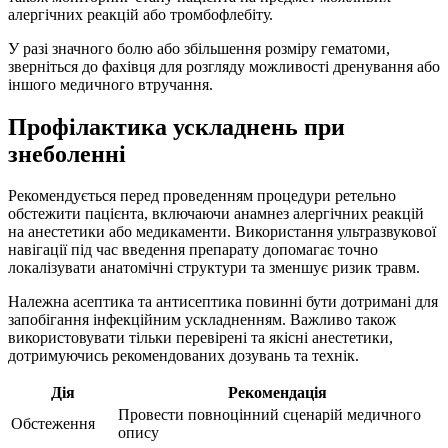
алергічних реакцій або тромбофлебіту.
У разі значного болю або збільшення розміру гематоми,
зверніться до фахівця для розгляду можливості дренування або
іншого медичного втручання.
Профілактика ускладнень при
знеболенні
Рекомендується перед проведенням процедури ретельно
обстежити пацієнта, включаючи анамнез алергічних реакцій
на анестетики або медикаменти. Використання ультразвукової
навігації під час введення препарату допомагає точно
локалізувати анатомічні структури та зменшує ризик травм.
Належна асептика та антисептика повинні бути дотримані для
запобігання інфекційним ускладненням. Важливо також
використовувати тільки перевірені та якісні анестетики,
дотримуючись рекомендованих дозувань та технік.
Дія
Рекомендація
Провести повноцінний сценарій медичного
Обстеження
опису