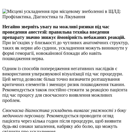
Негайно зверніть увагу на можливі ризики під час
проведення анестезії: правильна техніка введення
препарату значно знижує ймовірність небажаних реакцій.
При ін’єкціях у близькості до чутливих анатомічних структур,
таких як нерви або судини, ускладнення можуть виникнути у
формі геморагії, новокаїнової блокади або навіть
пошкодження нерва.
Одним із способів попередження негативних наслідків є
використання ультразвукової візуалізації під час процедури.
Цей метод дозволяє більш точно визначити розташування
критичних елементів і зменшує ризик пошкодження тканин.
Рекомендується також постійно стежити за реакцією пацієнта
під час процесу для своєчасного виявлення можливих
проблем.
Своєчасна діагностика ускладнень вимагає уважності з боку
медичного персоналу.
Рекомендується проводити огляд
пацієнта через кілька годин після процедури, щоб виявити
будь-які ознаки запалення, набряку або болю, що можуть
свідчити про ускладнення.