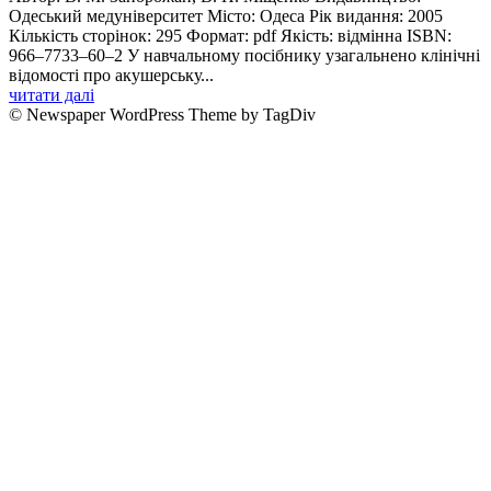
Одеський медуніверситет Місто: Одеса Рік видання: 2005
Кількість сторінок: 295 Формат: pdf Якість: відмінна ISBN:
966–7733–60–2 У навчальному посiбнику узагальнено клiнiчнi
вiдомостi про акушерську...
читати далі
© Newspaper WordPress Theme by TagDiv