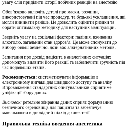
увагу слід приділити історії побічних реакцій на анестезію.
Обов’язково включіть деталі про маски, розчини,
використовувані під час процедур, та будь-які ускладнення, які
могли виникати раніше. Це дозволить оцінити ризики та
обрати оптимальну методику для наступних маніпуляцій.
Зверніть увагу на соціальні фактори: паління, вживання
алкоголю, загальний стан здоров’я. Це може спонукати до
вибору більш безпечної дози або альтернативних методів.
Запитання про досвід пацієнта в аналогічних ситуаціях
допоможуть виявити його реакції та забезпечити зручність під
час подальших етапів.
Рекомендується:
систематизувати інформацію в
електронному вигляді для швидшого доступу та аналізу.
Впровадження стандартних опитувальників сприятиме
уніфікації збору даних.
Висновок:
ретельне збирання даних сприяє формуванню
безпечного середовища для пацієнта та забезпечує
максимально відповідний підхід до анестезії.
Правильна техніка введення анестетика