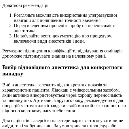
Додаткові рекомендації:
Розгляньте можливість використання ультразвукової
навігації для поліпшення точності введення.
Перед введенням проведіть пробу на переносимість
анестетика.
Не забувайте вести документацію про процедуру,
включаючи види анестетиків і дози.
Регулярне підвищення кваліфікації та відвідування семінарів
допоможе підтримувати знання на належному рівні.
Вибір відповідного анестетика для конкретного
випадку
Вибір анестетика залежить від конкретних показів та
характеристик пацієнта. Лідокаїн є універсальним засобом,
який активно використовується через хорошу переносимість
та швидку дію. Артикаїн, з другого боку, рекомендується для
операцій у стоматології завдяки своїй високій ефективності та
відносно короткому часу знеболення.
Для пацієнтів з алергією на естери варто застосовувати лише
аміди, такі як бупивакаїн. За умов тривалих процедур або