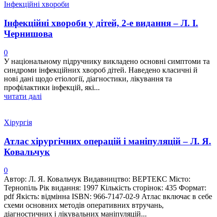
Інфекційні хвороби
Інфекційні хвороби у дітей, 2-е видання – Л. І.
Чернишова
0
У національному підручнику викладено основні симптоми та
синдроми інфекційних хвороб дітей. Наведено класичні й
нові дані щодо етіології, діагностики, лікування та
профілактики інфекцій, які...
читати далі
Хірургія
Атлас хірургічних операцій і маніпуляцій – Л. Я.
Ковальчук
0
Автор: Л. Я. Ковальчук Видавництво: ВЕРТЕКС Місто:
Тернопіль Рік видання: 1997 Кількість сторінок: 435 Формат:
pdf Якість: відмінна ISBN: 966-7147-02-9 Атлас включає в себе
схеми основних методів оперативних втручань,
діагностичних і лікувальних маніпуляцій...