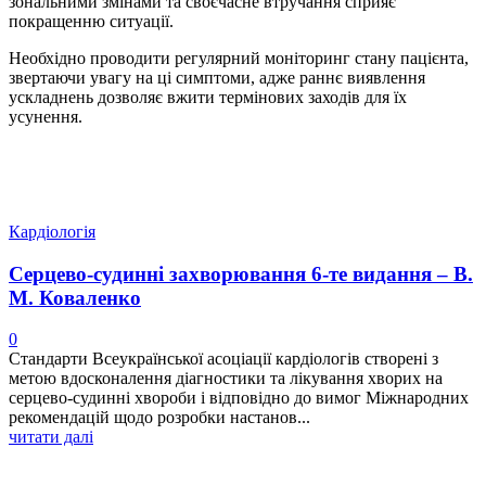
зональними змінами та своєчасне втручання сприяє
покращенню ситуації.
Необхідно проводити регулярний моніторинг стану пацієнта,
звертаючи увагу на ці симптоми, адже раннє виявлення
ускладнень дозволяє вжити термінових заходів для їх
усунення.
Кардіологія
Серцево-судинні захворювання 6-те видання – В.
М. Коваленко
0
Стандарти Всеукраїнської асоціації кардіологів створені з
метою вдосконалення діагностики та лікування хворих на
серцево-судинні хвороби і відповідно до вимог Міжнародних
рекомендацій щодо розробки настанов...
читати далі