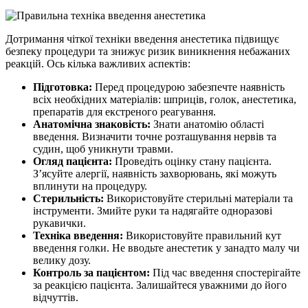
Дотримання чіткої техніки введення анестетика підвищує
безпеку процедури та знижує ризик виникнення небажаних
реакцій. Ось кілька важливих аспектів:
Підготовка:
Перед процедурою забезпечте наявність
всіх необхідних матеріалів: шприців, голок, анестетика,
препаратів для екстреного реагування.
Анатомічна знаковість:
Знати анатомію області
введення. Визначити точне розташування нервів та
судин, щоб уникнути травми.
Огляд пацієнта:
Проведіть оцінку стану пацієнта.
З’ясуйте алергії, наявність захворювань, які можуть
вплинути на процедуру.
Стерильність:
Використовуйте стерильні матеріали та
інструменти. Змийте руки та надягайте одноразові
рукавички.
Техніка введення:
Використовуйте правильний кут
введення голки. Не вводьте анестетик у занадто малу чи
велику дозу.
Контроль за пацієнтом:
Під час введення спостерігайте
за реакцією пацієнта. Залишайтеся уважними до його
відчуттів.