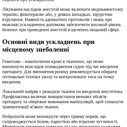
Лікування наслідків анестезії може включати медикаментозну
терапію, фізіотерапію або, у деяких випадках, хірургічне
втручання. Наявність адекватних протоколів і знань про
можливі ускладнення допоможе забезпечити високий рівень
безпеки при проведенні анестезії в щелепно-лицьовій сфері.
Основні види ускладнень при
місцевому знеболенні
Гематома – накопичення крові в тканинах, що може
виникнути внаслідок пошкодження судин під час введення
препарату. Для зменшення ризику рекомендується обирати
оптимальні техніки уколу та контролювати тиск на точку
введення.
Локальний набряк є реакцією тканин на введення анестетика.
Профілактика включає використання менших обсягів
препарату та обережне виконання маніпуляцій, щоб уникнути
травматизації м’яких тканин.
Нейропатія може виникнути через травму нервів, що
супроводжується болем, парестією або втратою чутливості.
Мінімізація технічних помилок під час процедури та уважне