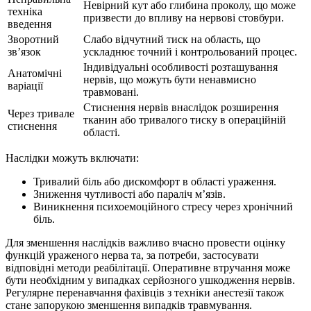
Невірний кут або глибина проколу, що може
техніка
призвести до впливу на нервові стовбури.
введення
Зворотний
Слабо відчутний тиск на область, що
зв’язок
ускладнює точний і контрольований процес.
Індивідуальні особливості розташування
Анатомічні
нервів, що можуть бути ненавмисно
варіації
травмовані.
Стиснення нервів внаслідок розширення
Через тривале
тканин або тривалого тиску в операційній
стиснення
області.
Наслідки можуть включати:
Тривалий біль або дискомфорт в області ураження.
Зниження чутливості або параліч м’язів.
Виникнення психоемоційного стресу через хронічний
біль.
Для зменшення наслідків важливо вчасно провести оцінку
функцій ураженого нерва та, за потреби, застосувати
відповідні методи реабілітації. Оперативне втручання може
бути необхідним у випадках серйозного ушкодження нервів.
Регулярне перенавчання фахівців з техніки анестезії також
стане запорукою зменшення випадків травмування.