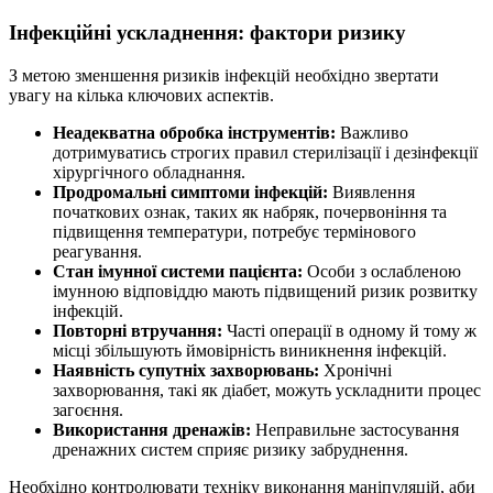
Інфекційні ускладнення: фактори ризику
З метою зменшення ризиків інфекцій необхідно звертати
увагу на кілька ключових аспектів.
Неадекватна обробка інструментів:
Важливо
дотримуватись строгих правил стерилізації і дезінфекції
хірургічного обладнання.
Продромальні симптоми інфекцій:
Виявлення
початкових ознак, таких як набряк, почервоніння та
підвищення температури, потребує термінового
реагування.
Стан імунної системи пацієнта:
Особи з ослабленою
імунною відповіддю мають підвищений ризик розвитку
інфекцій.
Повторні втручання:
Часті операції в одному й тому ж
місці збільшують ймовірність виникнення інфекцій.
Наявність супутніх захворювань:
Хронічні
захворювання, такі як діабет, можуть ускладнити процес
загоєння.
Використання дренажів:
Неправильне застосування
дренажних систем сприяє ризику забруднення.
Необхідно контролювати техніку виконання маніпуляцій, аби