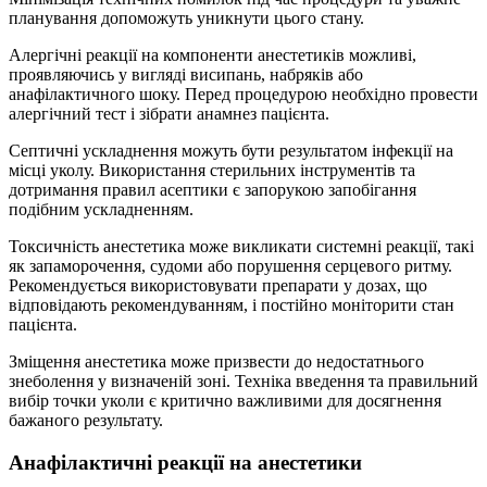
планування допоможуть уникнути цього стану.
Алергічні реакції на компоненти анестетиків можливі,
проявляючись у вигляді висипань, набряків або
анафілактичного шоку. Перед процедурою необхідно провести
алергічний тест і зібрати анамнез пацієнта.
Септичні ускладнення можуть бути результатом інфекції на
місці уколу. Використання стерильних інструментів та
дотримання правил асептики є запорукою запобігання
подібним ускладненням.
Токсичність анестетика може викликати системні реакції, такі
як запаморочення, судоми або порушення серцевого ритму.
Рекомендується використовувати препарати у дозах, що
відповідають рекомендуванням, і постійно моніторити стан
пацієнта.
Зміщення анестетика може призвести до недостатнього
знеболення у визначеній зоні. Техніка введення та правильний
вибір точки уколи є критично важливими для досягнення
бажаного результату.
Анафілактичні реакції на анестетики