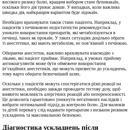
високого ризику болю, кращим вибором стане бупивакаїн,
оскільки його дія триває довше. У випадках, коли важлива
швидка дія, найкращим варіантом буде лідокаїн.
Необхідно враховувати також стани пацієнта. Наприклад, у
пацієнтів з печінковою недостатністю рекомендується
уникати використання препаратів, які метаболізуються в
печінці, таких як прокаїн. У таких ситуаціях доцільно обрати
ті анестетики, які мають метаболізм, не пов’язаний з печінкою.
Обираючи анестетик, важливо враховувати взаємодію з
ліками, які пацієнт приймає. Наприклад, в умовах прийому
антикоагулянтів може бути обмежене використання
ін’єкційних анестетиків, що можуть призвести до ускладнень,
тому варто обирати безпечніший шлях.
Оскільки у пацієнтів можуть спостерігатися різні реакції на
анестетики, необхідно завжди проводити тестову дозу, щоб
виявити можливість алергічних реакцій або непереносимості.
Це дозволить гарантовано уникнути негативних наслідків і
вибрати оптимальний підхід до контролю болю. Для малюків
та дітей перевагу слід надавати препаратам з низьким ризиком
ускладнень та максимальною безпекою.
Діагностика ускладнень після