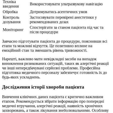
Техніка
Використовувати ультразвукову навігацію
введення
Обробка
Дотримуватись асептичних умов
Контроль
Застосовувати перевірені анестетики у
дозування
рекомендованих дозах
Спостерігати за станом пацієнта під час та
Моніторинг
після процедури
Завчасно підготувати пацієнта до процедури, пояснивши всі
етапи та можливі відчуття. Це позитивно вплине на
емоційний стан та зменшить рівень тривожності.
Нарешті, важливо мати невідкладні засоби на випадок
виникнення ризикованих ситуацій, таких як алергічні реакції
чи інші непередбачувані серйозні проблеми. Професійна
підготовка медичного персоналу забезпечує готовність їх до
будь-яких ускладнень.
Дослідження історії хвороби пацієнта
Вивчення клінічних даних пацієнта є критично важливим
етапом. Рекомендується зібрати інформацію про попередні
медичні втручання, алергічні реакції, наявність хронічних
захворювань, а також лікування знеболювальними. Особливу