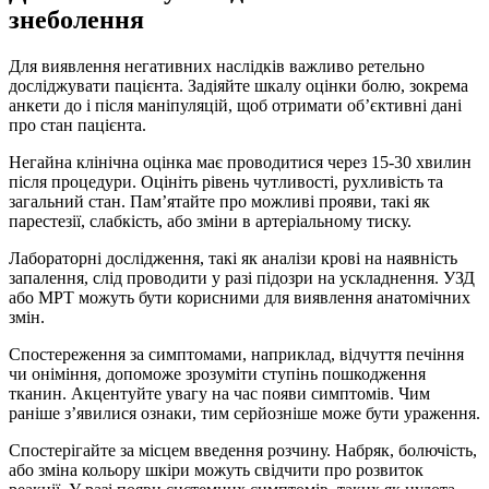
знеболення
Для виявлення негативних наслідків важливо ретельно
досліджувати пацієнта. Задіяйте шкалу оцінки болю, зокрема
анкети до і після маніпуляцій, щоб отримати об’єктивні дані
про стан пацієнта.
Негайна клінічна оцінка має проводитися через 15-30 хвилин
після процедури. Оцініть рівень чутливості, рухливість та
загальний стан. Пам’ятайте про можливі прояви, такі як
парестезії, слабкість, або зміни в артеріальному тиску.
Лабораторні дослідження, такі як аналізи крові на наявність
запалення, слід проводити у разі підозри на ускладнення. УЗД
або МРТ можуть бути корисними для виявлення анатомічних
змін.
Спостереження за симптомами, наприклад, відчуття печіння
чи оніміння, допоможе зрозуміти ступінь пошкодження
тканин. Акцентуйте увагу на час появи симптомів. Чим
раніше з’явилися ознаки, тим серйозніше може бути ураження.
Спостерігайте за місцем введення розчину. Набряк, болючість,
або зміна кольору шкіри можуть свідчити про розвиток