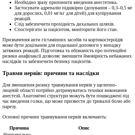
Необхідно зразу припинити введення анестетика.
Застосувати адреналін підшкірно (дозування – 0,3–0,5 мг
для дорослих, 0,01 мг/кг для дітей) для купірування
реакцій.
Слід забезпечити прохідність дихальних шляхів.
Спостерігати за пацієнтом, моніторити його стан.
Призначення анти гістамінних засобів та кортикостероїдів
може бути доцільним для подальшої допомоги у випадку
затяжних реакцій. Підготовка та обізнаність про потенційні
ризики анафілаксії дозволяє зменшити ймовірність небажаних
наслідків та забезпечити безпеку пацієнтів.
Травми нервів: причини та наслідки
Для зменшення ризику травмування нервів у щелепно-
лицевій області потрібно дотримуватись техніки виконання
анестезії. Анатомічні структури можуть бути пошкоджені під
час введення голки, що може призвести до тривалої болю або
парезу.
Основні причини травмування нервів включають:
Причина
Опис
Неправильна