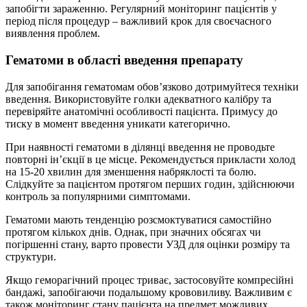
запобігти зараженню. Регулярний моніторинг пацієнтів у
період після процедур – важливий крок для своєчасного
виявлення проблем.
Гематоми в області введення препарату
Для запобігання гематомам обов’язково дотримуйтеся техніки
введення. Використовуйте голки адекватного калібру та
перевіряйте анатомічні особливості пацієнта. Примусу до
тиску в момент введення уникати категорично.
При наявності гематоми в ділянці введення не проводьте
повторні ін’єкції в це місце. Рекомендується прикласти холод
на 15-20 хвилин для зменшення набряклості та болю.
Слідкуйте за пацієнтом протягом перших годин, здійснюючи
контроль за популярними симптомами.
Гематоми мають тенденцію розсмоктуватися самостійно
протягом кількох днів. Однак, при значних обсягах чи
погіршенні стану, варто провести УЗД для оцінки розміру та
структури.
Якщо геморагічний процес триває, застосовуйте компресійні
бандажі, запобігаючи подальшому крововиливу. Важливим є
також моніторинг стану пацієнта на предмет можливих