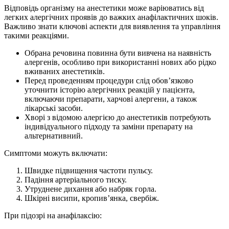
Відповідь організму на анестетики може варіюватись від
легких алергічних проявів до важких анафілактичних шоків.
Важливо знати ключові аспекти для виявлення та управління
такими реакціями.
Обрана речовина повинна бути вивчена на наявність
алергенів, особливо при використанні нових або рідко
вживаних анестетиків.
Перед проведенням процедури слід обов’язково
уточнити історію алергічних реакцій у пацієнта,
включаючи препарати, харчові алергени, а також
лікарські засоби.
Хворі з відомою алергією до анестетиків потребують
індивідуального підходу та заміни препарату на
альтернативний.
Симптоми можуть включати:
Швидке підвищення частоти пульсу.
Падіння артеріального тиску.
Утруднене дихання або набряк горла.
Шкірні висипи, кропив’янка, свербіж.
При підозрі на анафілаксію: