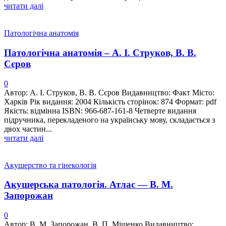
читати далі
Патологічна анатомія
Патологічна анатомія – А. І. Струков, В. В.
Сєров
0
Автор: А. І. Струков, В. В. Сєров Видавництво: Факт Місто:
Харків Рік видання: 2004 Кількість сторінок: 874 Формат: pdf
Якість: відмінна ISBN: 966-687-161-8 Четверте видання
підручника, перекладеного на українську мову, складається з
двох частин...
читати далі
Акушерство та гінекологія
Акушерська патологія. Атлас — В. М.
Запорожан
0
Автор: В. М. Запорожан, В. П. Міщенко Видавництво: