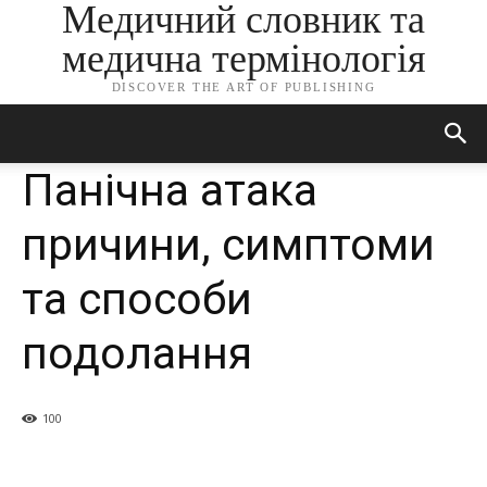
Медичний словник та
медична термінологія
DISCOVER THE ART OF PUBLISHING
Панічна атака
причини, симптоми
та способи
подолання
100