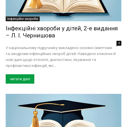
Інфекційні хвороби
Інфекційні хвороби у дітей, 2-е видання
– Л. І. Чернишова
0
У національному підручнику викладено основні симптоми
та синдроми інфекційних хвороб дітей. Наведено класичні й
нові дані щодо етіології, діагностики, лікування та
профілактики інфекцій, які...
читати далі