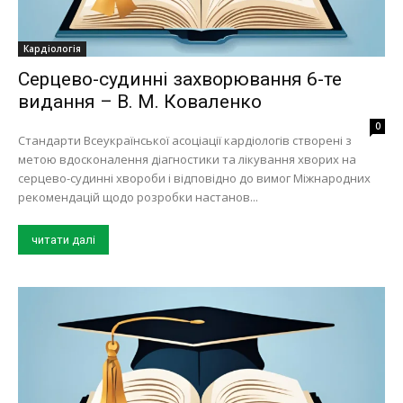
Кардіологія
Серцево-судинні захворювання 6-те
видання – В. М. Коваленко
0
Стандарти Всеукраїнської асоціації кардіологів створені з
метою вдосконалення діагностики та лікування хворих на
серцево-судинні хвороби і відповідно до вимог Міжнародних
рекомендацій щодо розробки настанов...
читати далі