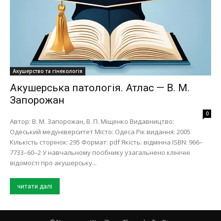
Акушерство та гінекологія
Акушерська патологія. Атлас — В. М.
Запорожан
0
Автор: В. М. Запорожан, В. П. Міщенко Видавництво:
Одеський медуніверситет Місто: Одеса Рік видання: 2005
Кількість сторінок: 295 Формат: pdf Якість: відмінна ISBN: 966–
7733–60–2 У навчальному посiбнику узагальнено клiнiчнi
вiдомостi про акушерську...
читати далі