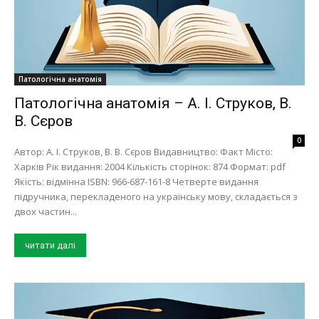
Патологічна анатомія
Патологічна анатомія – А. І. Струков, В.
В. Сєров
0
Автор: А. І. Струков, В. В. Сєров Видавництво: Факт Місто:
Харків Рік видання: 2004 Кількість сторінок: 874 Формат: pdf
Якість: відмінна ISBN: 966-687-161-8 Четверте видання
підручника, перекладеного на українську мову, складається з
двох частин...
читати далі