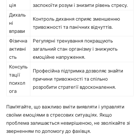
ція
заспокоїти розум і знизити рівень стресу.
Дихаль
Контроль дихання сприяє зменшенню
ні
тривожності та панічних відчуттів.
вправи
Фізична
Регулярні тренування покращують
активні
загальний стан організму і знижують
сть
емоційне напруження.
Консуль
Професійна підтримка дозволяє знайти
тації
причини тривожності та спільно
психол
розробити стратегії вдосконалення.
ога
Пам’ятайте, що важливо вміти виявляти і управляти
своїми емоціями в стресових ситуаціях. Якщо
проблема залишається невирішеною, не зволікайте зі
зверненням по допомогу до фахівця.