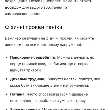
покращення. Нехай ці непрості моменти стають
досвідом для вашого зростання та
самовдосконалення.
Фізичні прояви паніки
Важливо реагувати на фізичні прояви, які можуть
виникати при психологічному напруженні.
Прискорене серцебиття:
Можна відчувати, як
серце починає швидше битися, що створює
відчуття тривоги.
Дихальні труднощі:
Відчуття нестачі повітря, яке
може бути викликане різким напруженням.
Потіння:
Часто спостерігається підвищене
потовиділення, особливо в умовах стресу.
Запаморочення:
Може виникати відчуття легкості в