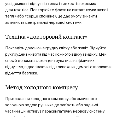
усвідомленні відчуттів тепла і тяжкості в окремих
ділянках тіла. Повторюйте фрази на кшталт «руки важкі і
теплі» або «серце спокійне», це дає змогу знизити
активність центральної нервової системи.
Техніка «докторовий контакт»
Покладіть долоню на грудну клітку або живіт. Відчуйте
рух грудей і живота під час кожного вдиху і видиху. Цей
спосіб допомагає сконцентруватися на фізичних
відчуттях, відволікаючи від тривожних думок і створюючи
відчуття безпеки.
Метод холодного компресу
Прикладання холодного компресу або змоченого
холодною водою рушника до зап’ясть або задньої
частини шиї активує парасимпатичну нервову систему,