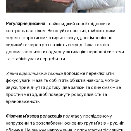
Регулярне дихання
– найшвидший спосіб відновити
контроль над тілом. Виконуйте повільні, глибокі вдихи
через ніс протягом чотирьох секунд, потім повільно
видихайте через рот на шість секунд. Така техніка
допомагає знизити надмірну активацію нервової системи
та стабілізувати серцебиття.
Уявна відволікаюча техніка
допоможе переключити
фокус уваги. Назвіть собі п’ять об’єктів навколо, чотири
звуки, три відчуття дотику, два запахи та один смак – це
простий метод, щоб повернути розсудливість та
врівноваженість.
Фізична м’язова релаксація
полягає у послідовному
напруженні та розслабленні основних груп м’язів – рук, ніг,
обличчя. Це знижує напруження, допомагаючи тілу вийти