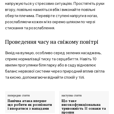
напружуються у стресових ситуаціях. Простягніть руки
вгору, повільно нахиліться вбік і виконайте повільні
оберти плечима. Перевірте ступені напруги в ногах,
розслабляючи кожен м’яз окремо шляхом по черзі
стискання та розслаблення.
Проведення часу на свіжому повітрі
Вихід на вулицю, особливо серед зелених насаджень,
сприяє нормалізації тиску та серцебиття. Навіть 10
хвилин прогулянки біля парку або в саду відновлює
баланс нервової системи через природний вплив світла
та кисню, допомагаючи віднайти спокій у тілі.
попередня стаття
наступна стаття
Панічна атака вперше
Що таке
що робити як розпізнати
високофункціональна
і впоратися з нападами
тривожність її ознаки та
прояви