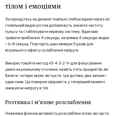
тілом і емоціями
Зосередьтесь на диханні: повільні, глибокі вдихи через ніс
і повільний видих ротом допоможуть знизити частоту
пульсу та стабілізувати нервову систему. Вдих має
тривати приблизно 4 секунди, затримка 4 секунди, видих
– 6–8 секунд. Повторіть цикл мінімум 5 разів для
візуального ефекту ослаблення напруги.
Використовуйте метод «5-4-3-2-1» для фокусування
уваги на реальному оточенні: назвіть п’ять предметів, які
бачите, чотири звуки, які чуєте, три дотики, два запахи і
один смак. Це поверне свідомість у теперішній момент,
знижуючи напругу в тілі.
Розтяжка і м’язове розслаблення
Невелика фізична активність розслаблює м’язи, які часто