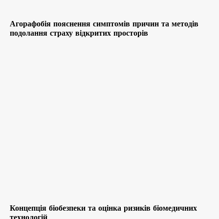
Агорафобія пояснення симптомів причин та методів
подолання страху відкритих просторів
Концепція біобезпеки та оцінка ризиків біомедичних
технологій