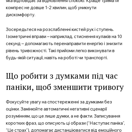
яка відповідає за відновлення спокою. Краще тримати
компрес не довше 1-2 хвилин, щоб уникнути
дискомфорту.
Зосередьтеся на розслабленні кистей рук і ступень.
Ізометричні вправи – наприклад, стиснення кулаків на 10
секунд – допомагають перенаправити енергію і знизити
MedTerms.com.ua
рівень тривожності. Такі прийоми легко виконувати в
професійний медичний
будь-якій ситуації, навіть на роботі чи транспорті.
портал
Що робити з думками під час
паніки, щоб зменшити тривогу
Фокусуйте увагу на спостереженні за думками без
оцінки. Замінюйте автоматичні негативні сценарії
розумінням, що це лише думки, а не факти. Записування
коротких фраз, що описують ці образи (“Наступає паніка”,
“Це страх”), допомагає дистанціюватися від емоційного