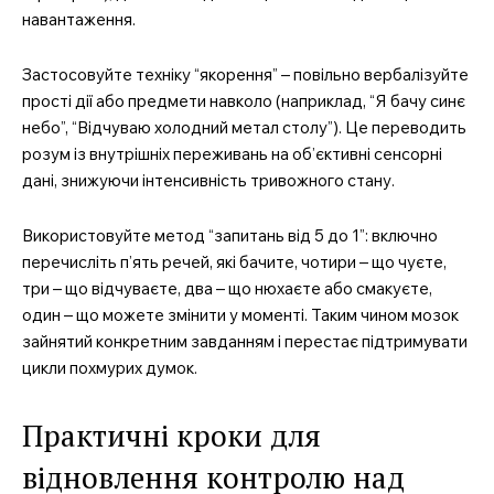
навантаження.
SUBSCRIBE NOW
Застосовуйте техніку “якорення” – повільно вербалізуйте
прості дії або предмети навколо (наприклад, “Я бачу синє
небо”, “Відчуваю холодний метал столу”). Це переводить
Company
розум із внутрішніх переживань на об’єктивні сенсорні
дані, знижуючи інтенсивність тривожного стану.
Про нас
Контакти
Використовуйте метод “запитань від 5 до 1”: включно
Підписка
перечисліть п’ять речей, які бачите, чотири – що чуєте,
три – що відчуваєте, два – що нюхаєте або смакуєте,
Мій акаунт
один – що можете змінити у моменті. Таким чином мозок
Медичні книги
зайнятий конкретним завданням і перестає підтримувати
цикли похмурих думок.
Практичні кроки для
відновлення контролю над