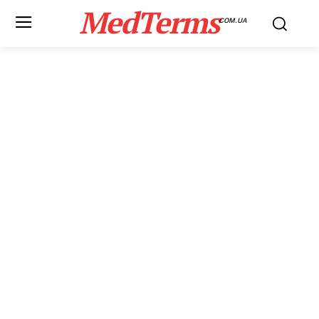
MedTerms
COM.UA