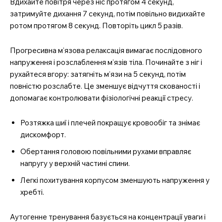
Вдихайте повітря через ніс протягом 4 секунд,
затримуйте дихання 7 секунд, потім повільно видихайте
ротом протягом 8 секунд. Повторіть цикл 5 разів.
Прогресивна м’язова релаксація вимагає послідовного
напруження і розслаблення м’язів тіла. Починайте з ніг і
рухайтеся вгору: затягніть м’язи на 5 секунд, потім
повністю розслабте. Це зменшує відчуття скованості і
допомагає контролювати фізіологічні реакції стресу.
Розтяжка шиї і плечей покращує кровообіг та знімає
дискомфорт.
Обертання головою повільними рухами вправляє
напругу у верхній частині спини.
Легкі похитування корпусом зменшують напруження у
хребті.
Аутогенне тренування базується на концентрації уваги і