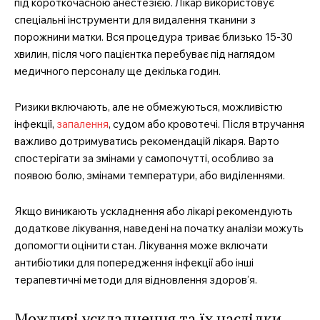
під короткочасною анестезією. Лікар використовує
спеціальні інструменти для видалення тканини з
порожнини матки. Вся процедура триває близько 15-30
хвилин, після чого пацієнтка перебуває під наглядом
медичного персоналу ще декілька годин.
Ризики включають, але не обмежуються, можливістю
інфекції,
запалення
, судом або кровотечі. Після втручання
важливо дотримуватись рекомендацій лікаря. Варто
спостерігати за змінами у самопочутті, особливо за
появою болю, змінами температури, або виділеннями.
Якщо виникають ускладнення або лікарі рекомендують
додаткове лікування, наведені на початку аналізи можуть
допомогти оцінити стан. Лікування може включати
антибіотики для попередження інфекції або інші
терапевтичні методи для відновлення здоров’я.
Можливі ускладнення та їх наслідки