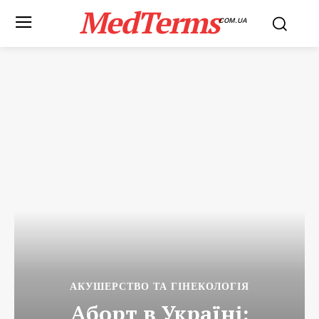
MedTerms
COM.UA
АКУШЕРСТВО ТА ГІНЕКОЛОГІЯ
Аборт в Україні: