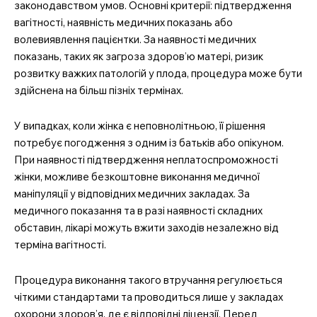
законодавством умов. Основні критерії: підтвердження
вагітності, наявність медичних показань або
волевиявлення пацієнтки. За наявності медичних
показань, таких як загроза здоров’ю матері, ризик
розвитку важких патологій у плода, процедура може бути
здійснена на більш пізніх термінах.
У випадках, коли жінка є неповнолітньою, її рішення
потребує погодження з одним із батьків або опікуном.
При наявності підтвердження неплатоспроможності
жінки, можливе безкоштовне виконання медичної
маніпуляції у відповідних медичних закладах. За
медичного показання та в разі наявності складних
обставин, лікарі можуть вжити заходів незалежно від
терміна вагітності.
Процедура виконання такого втручання регулюється
чіткими стандартами та проводиться лише у закладах
охорони здоров’я, де є відповідні ліцензії. Перед