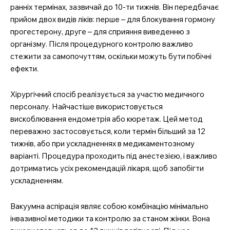
ранніх термінах, зазвичай до 10-ти тижнів. Він передбачає
прийом двох видів ліків: перше – для блокування гормону
прогестерону, друге – для сприяння виведенню з
організму. Після процедурного контролю важливо
стежити за самопочуттям, оскільки можуть бути побічні
ефекти.
Хірургічний спосіб реалізується за участю медичного
персоналу. Найчастіше використовується
вискоблювання ендометрія або кюретаж. Цей метод
переважно застосовується, коли термін більший за 12
тижнів, або при ускладненнях в медикаментозному
варіанті. Процедура проходить під анестезією, і важливо
дотриматись усіх рекомендацій лікаря, щоб запобігти
ускладненням.
Вакуумна аспірація являє собою комбінацію мінімально
інвазивної методики та контролю за станом жінки. Вона