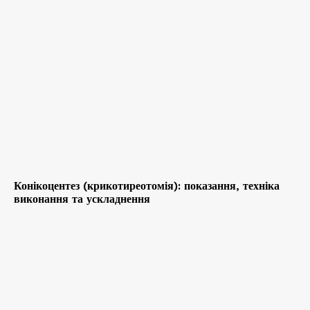
Конікоцентез (крикотиреотомія): показання, техніка
виконання та ускладнення