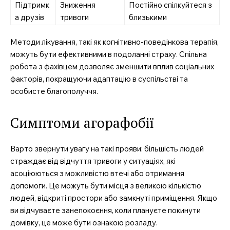
Підтримк
Зниження
Постійно спілкуйтеся з
а друзів
тривоги
близькими
Методи лікування, такі як когнітивно-поведінкова терапія,
можуть бути ефективними в подоланні страху. Спільна
робота з фахівцем дозволяє зменшити вплив соціальних
факторів, покращуючи адаптацію в суспільстві та
особисте благополуччя.
Симптоми агорафобії
Варто звернути увагу на такі прояви: більшість людей
страждає від відчуття тривоги у ситуаціях, які
асоціюються з можливістю втечі або отримання
допомоги. Це можуть бути місця з великою кількістю
людей, відкриті простори або замкнуті приміщення. Якщо
ви відчуваєте занепокоєння, коли плануєте покинути
домівку, це може бути ознакою розладу.