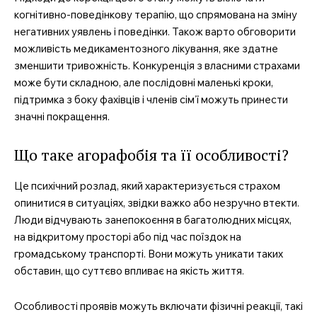
когнітивно-поведінкову терапію, що спрямована на зміну
негативних уявлень і поведінки. Також варто обговорити
можливість медикаментозного лікування, яке здатне
зменшити тривожність. Конкуренція з власними страхами
може бути складною, але послідовні маленькі кроки,
підтримка з боку фахівців і членів сім’ї можуть принести
значні покращення.
Що таке агорафобія та її особливості?
Це психічний розлад, який характеризується страхом
опинитися в ситуаціях, звідки важко або незручно втекти.
Люди відчувають занепокоєння в багатолюдних місцях,
на відкритому просторі або під час поїздок на
громадському транспорті. Вони можуть уникати таких
обставин, що суттєво впливає на якість життя.
Особливості проявів можуть включати фізичні реакції, такі