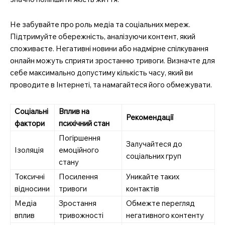
Не забувайте про роль медіа та соціальних мереж.
Підтримуйте обережність, аналізуючи контент, який
споживаєте. Негативні новини або надмірне спілкування
онлайн можуть сприяти зростанню тривоги. Визначте для
себе максимально допустиму кількість часу, який ви
проводите в Інтернеті, та намагайтеся його обмежувати.
Соціальні
Вплив на
Рекомендації
фактори
психічний стан
Погіршення
Залучайтеся до
Ізоляція
емоційного
соціальних груп
стану
Токсичні
Посилення
Уникайте таких
відносини
тривоги
контактів
Медіа
Зростання
Обмежте перегляд
вплив
тривожності
негативного контенту