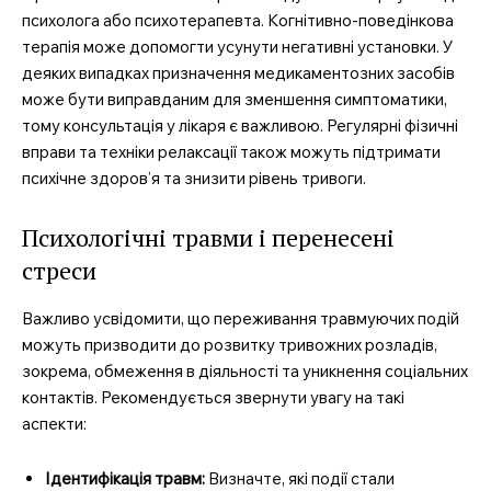
психолога або психотерапевта. Когнітивно-поведінкова
терапія може допомогти усунути негативні установки. У
деяких випадках призначення медикаментозних засобів
може бути виправданим для зменшення симптоматики,
тому консультація у лікаря є важливою. Регулярні фізичні
вправи та техніки релаксації також можуть підтримати
психічне здоров’я та знизити рівень тривоги.
Психологічні травми і перенесені
стреси
MedTerms.com.ua
професійний медичний
Важливо усвідомити, що переживання травмуючих подій
портал
можуть призводити до розвитку тривожних розладів,
зокрема, обмеження в діяльності та уникнення соціальних
контактів. Рекомендується звернути увагу на такі
аспекти:
Ідентифікація травм:
Визначте, які події стали