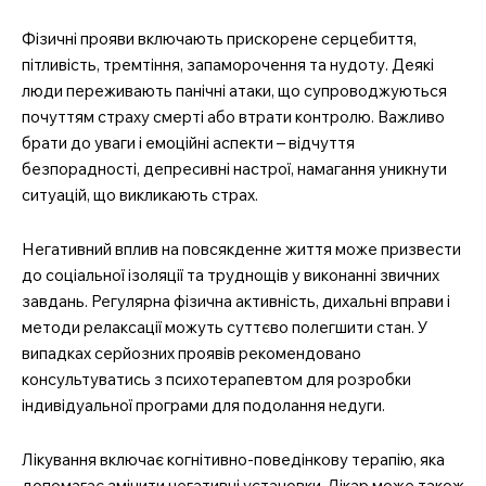
Фізичні прояви включають прискорене серцебиття,
пітливість, тремтіння, запаморочення та нудоту. Деякі
люди переживають панічні атаки, що супроводжуються
почуттям страху смерті або втрати контролю. Важливо
брати до уваги і емоційні аспекти – відчуття
безпорадності, депресивні настрої, намагання уникнути
ситуацій, що викликають страх.
Негативний вплив на повсякденне життя може призвести
до соціальної ізоляції та труднощів у виконанні звичних
завдань. Регулярна фізична активність, дихальні вправи і
методи релаксації можуть суттєво полегшити стан. У
випадках серйозних проявів рекомендовано
консультуватись з психотерапевтом для розробки
індивідуальної програми для подолання недуги.
Лікування включає когнітивно-поведінкову терапію, яка
допомагає змінити негативні установки. Лікар може також