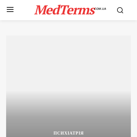
MedTerms
COM.UA
ПСИХІАТРІЯ