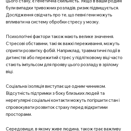
цього стану, є генетична схильність. Якщо в вашій родині
були випадки тривожних розладів, ризик підвищується.
Дослідження свідчать про те, що певні гени можуть
впливати на систему обробки стресу у мозку.
Психологічні фактори також мають велике значення.
Стресові обставини, такі як важкі переживання, можуть
сприяти розвитку фобій. Наприклад, травматичні події в
дитинстві або пережитий стрес у підлітковому віці часто
стають імпульсом для прояву цього розладу в зрілому
віці.
Соціальна ізоляція виступає ще одним чинником.
Відсутність підтримки з боку близьких людей та
нерегулярні соціальні контакти можуть погіршити стан і
спровокувати розвиток страху перед відкритими
просторами.
Середовище, в якому живе людина, також грає важливу