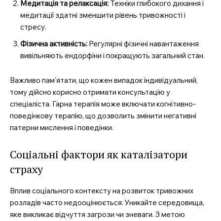
Медитація та релаксація:
Техніки глибокого дихання і
медитації здатні зменшити рівень тривожності і
стресу.
Фізична активність:
Регулярні фізичні навантаження
вивільняють ендорфіни і покращують загальний стан.
Важливо пам’ятати, що кожен випадок індивідуальний,
тому дійсно корисно отримати консультацію у
спеціаліста. Гарна терапія може включати когнітивно-
поведінкову терапію, що дозволить змінити негативні
патерни мислення і поведінки.
Соціальні фактори як каталізатори
страху
Вплив соціального контексту на розвиток тривожних
розладів часто недооцінюється. Уникайте середовища,
яке викликає відчуття загрози чи зневаги. З метою