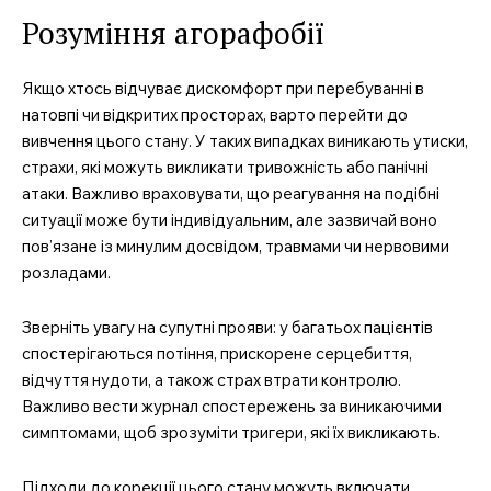
Розуміння агорафобії
Якщо хтось відчуває дискомфорт при перебуванні в
натовпі чи відкритих просторах, варто перейти до
вивчення цього стану. У таких випадках виникають утиски,
страхи, які можуть викликати тривожність або панічні
атаки. Важливо враховувати, що реагування на подібні
ситуації може бути індивідуальним, але зазвичай воно
пов’язане із минулим досвідом, травмами чи нервовими
розладами.
Зверніть увагу на супутні прояви: у багатьох пацієнтів
спостерігаються потіння, прискорене серцебиття,
відчуття нудоти, а також страх втрати контролю.
Важливо вести журнал спостережень за виникаючими
симптомами, щоб зрозуміти тригери, які їх викликають.
Підходи до корекції цього стану можуть включати