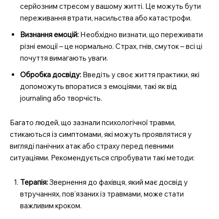
серйозним стресом у вашому житті. Це можуть бути
переживання втрати, насильства або катастрофи.
Визнання емоцій:
Необхідно визнати, що переживати
різні емоції – це нормально. Страх, гнів, смуток – всі ці
почуття вимагають уваги.
SUBSCRIBE NOW
Обробка досвіду:
Введіть у своє життя практики, які
допоможуть впоратися з емоціями, такі як від
journaling або творчість.
Company
Багато людей, що зазнали психологічної травми,
Про нас
стикаються із симптомами, які можуть проявлятися у
вигляді панічних атак або страху перед певними
Контакти
ситуаціями. Рекомендується спробувати такі методи:
Підписка
Мій акаунт
Терапія:
Звернення до фахівця, який має досвід у
Медичні книги
втручаннях, пов’язаних із травмами, може стати
важливим кроком.