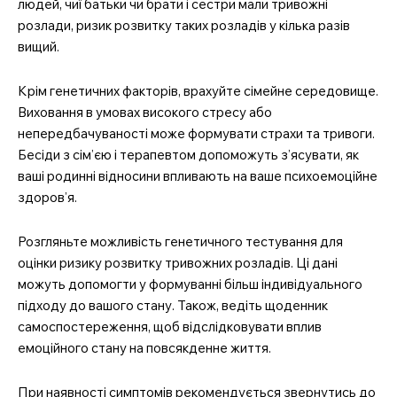
людей, чиї батьки чи брати і сестри мали тривожні
розлади, ризик розвитку таких розладів у кілька разів
вищий.
Крім генетичних факторів, врахуйте сімейне середовище.
Виховання в умовах високого стресу або
непередбачуваності може формувати страхи та тривоги.
Бесіди з сім’єю і терапевтом допоможуть з’ясувати, як
ваші родинні відносини впливають на ваше психоемоційне
здоров’я.
Розгляньте можливість генетичного тестування для
оцінки ризику розвитку тривожних розладів. Ці дані
можуть допомогти у формуванні більш індивідуального
підходу до вашого стану. Також, ведіть щоденник
самоспостереження, щоб відслідковувати вплив
емоційного стану на повсякденне життя.
При наявності симптомів рекомендується звернутись до