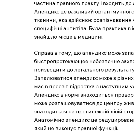
частина травного тракту і входить до
Апендикс це важливий орган імунної с
тканини, яка здійснює розпізнавання ч
специфічні антитіла. Була практика в 
знайшло місце в медицині.
Справа в тому, що апендикс може зап
быстропротекающее небезпечне захво
призводити до летального результату
Запалюватися апендикс може з різних
MedTerms
мас в просвіт відростка з наступним 
професійний
Апендикс в нормі знаходиться правору
порт
може розташовуватися до центру живо
знаходиться на протилежній лівій стор
Анатомічно апендикс це редуцированн
який не виконує травної функції.