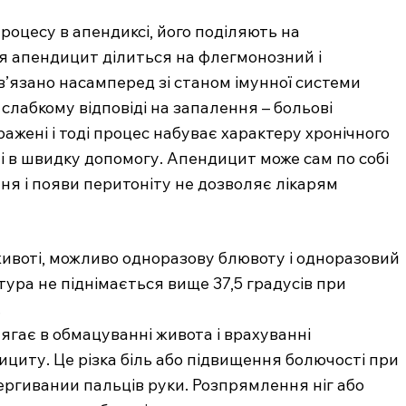
Підписка
процесу в апендиксі, його поділяють на
Мій акаунт
ся апендицит ділиться на флегмонозний і
Медичні книги
’язано насамперед зі станом імунної системи
слабкому відповіді на запалення – больові
ажені і тоді процес набуває характеру хронічного
E NOW
і в швидку допомогу. Апендицит може сам по собі
ня і появи перитоніту не дозволяє лікарям
животі, можливо одноразову блювоту і одноразовий
тура не піднімається вище 37,5 градусів при
.
гає в обмацуванні живота і врахуванні
циту. Це різка біль або підвищення болючості при
ергивании пальців руки. Розпрямлення ніг або