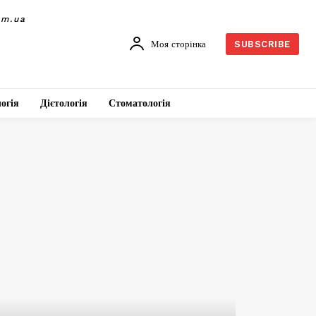
om.ua
Моя сторінка
SUBSCRIBE
огія
Дієтологія
Стоматологія