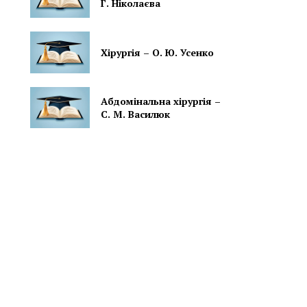
Г. Ніколаєва
Хірургія – О. Ю. Усенко
Абдомінальна хірургія –
С. М. Василюк