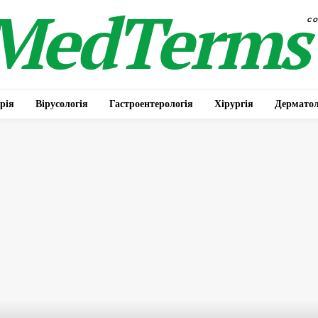
MedTerms
c
рія
Вірусологія
Гастроентерологія
Хірургія
Дерматол