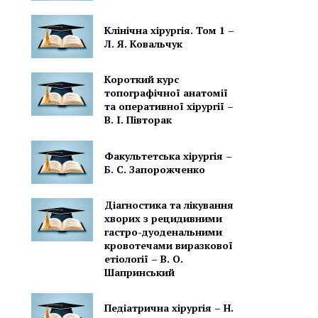
Клінічна хірургія. Том 1 –
Л. Я. Ковальчук
Короткий курс
топографічної анатомії
та оперативної хірургії –
В. І. Півторак
Факультетська хірургія –
Б. С. Запорожченко
Діагностика та лікування
хворих з рецидивними
гастро-дуоденальними
кровотечами виразкової
етіології – В. О.
Шапринський
Педіатрична хірургія – Н.