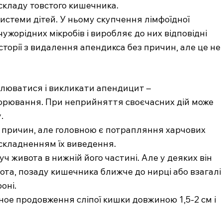
 складу товстого кишечника.
истеми дітей. У ньому скупчення лімфоїдної
ужорідних мікробів і виробляє до них відповідні
історії з видалення апендикса без причин, але це не
алюватися і викликати апендицит –
рювання. При неприйняття своєчасних дій може
.
 причин, але головною є потрапляння харчових
.com.ua
ускладненням їх виведення.
 медичний
ч живота в нижній його частині. Але у деяких він
ал
та, позаду кишечника ближче до нирці або взагалі
Company
оні.
ое продовження сліпої кишки довжиною 1,5-2 см і
Про нас
Контакти