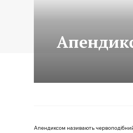
Апендикс
Апендиксом називають червоподібний 