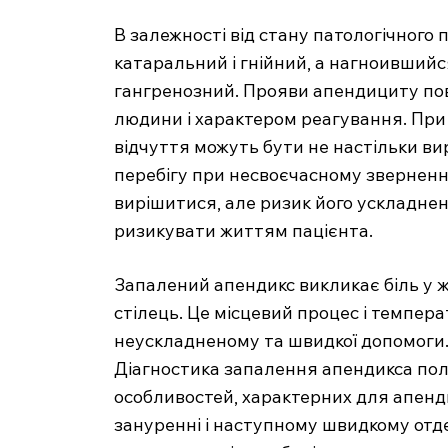
В залежності від стану патологічного 
катаральний і гнійний, а нагноивший
гангренозний. Прояви апендициту пов
людини і характером реагування. При 
відчуття можуть бути не настільки вир
SUBSCRIB
перебігу при несвоєчасному зверненн
вирішитися, але ризик його ускладнен
ризикувати життям пацієнта.
Запалений апендикс викликає біль у 
стілець. Це місцевий процес і темпера
неускладненому та швидкої допомоги
Діагностика запалення апендикса поля
особливостей, характерних для апенди
зануренні і наступному швидкому отд