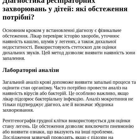
Діагностика респіраторних
захворювань у дітей: які обстеження
потрібні?
Основним кроком у встановленні діагнозу є фізикальне
обстеження. Лікар перевіряє історію хвороби, уточнює
наявність кашлю, шумів у легенях, а також дихальної
недостатності. Використовують стетоскоп для оцінки
дихальних звуків. Цей метод дозволяє виявити наявність зони
запалення.
Лабораторні аналізи
Загальний аналіз крові допоможе виявити запальні процеси та
оцінити стан організму. Часто потрібно провести аналіз на
наявність вірусів або бактерій. Це особливо важливо, якщо
лікар підозрює бактеріальну інфекцію. Аналіз мокротиння не
тільки підтверджує діагноз, але й визначає збудника
захворювання.
Рентгенографія грудної клітки використовується для оцінки
стану легень. Це обстеження дозволяє виключити пневмонію
або виявити ознаки, що вказують на інші проблеми.
Дослідження зазвичай проводять, якщо є підозри на