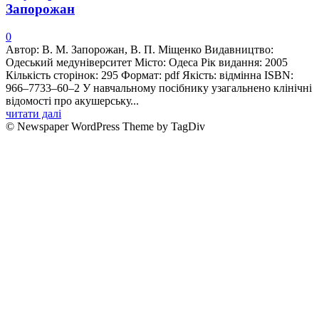
Запорожан
0
Автор: В. М. Запорожан, В. П. Міщенко Видавництво:
Одеський медуніверситет Місто: Одеса Рік видання: 2005
Кількість сторінок: 295 Формат: pdf Якість: відмінна ISBN:
966–7733–60–2 У навчальному посiбнику узагальнено клiнiчнi
вiдомостi про акушерську...
читати далі
© Newspaper WordPress Theme by TagDiv