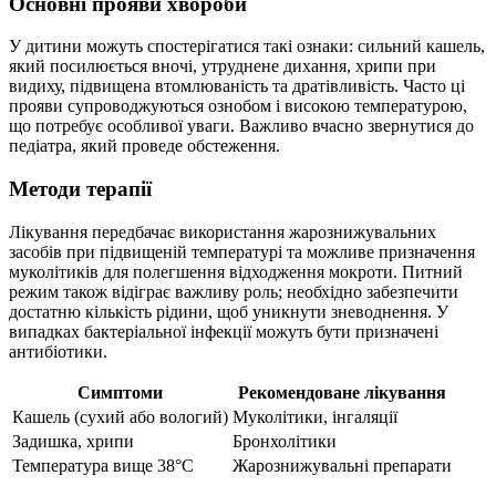
Основні прояви хвороби
У дитини можуть спостерігатися такі ознаки: сильний кашель,
який посилюється вночі, утруднене дихання, хрипи при
видиху, підвищена втомлюваність та дратівливість. Часто ці
прояви супроводжуються ознобом і високою температурою,
що потребує особливої уваги. Важливо вчасно звернутися до
педіатра, який проведе обстеження.
Методи терапії
Лікування передбачає використання жарознижувальних
засобів при підвищеній температурі та можливе призначення
муколітиків для полегшення відходження мокроти. Питний
режим також відіграє важливу роль; необхідно забезпечити
достатню кількість рідини, щоб уникнути зневоднення. У
випадках бактеріальної інфекції можуть бути призначені
антибіотики.
Симптоми
Рекомендоване лікування
Кашель (сухий або вологий)
Муколітики, інгаляції
Задишка, хрипи
Бронхолітики
Температура вище 38°C
Жарознижувальні препарати