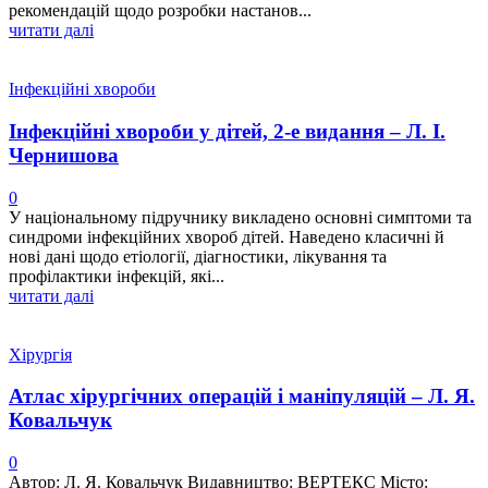
рекомендацій щодо розробки настанов...
читати далі
Інфекційні хвороби
Інфекційні хвороби у дітей, 2-е видання – Л. І.
Чернишова
0
У національному підручнику викладено основні симптоми та
синдроми інфекційних хвороб дітей. Наведено класичні й
нові дані щодо етіології, діагностики, лікування та
профілактики інфекцій, які...
читати далі
Хірургія
Атлас хірургічних операцій і маніпуляцій – Л. Я.
Ковальчук
0
Автор: Л. Я. Ковальчук Видавництво: ВЕРТЕКС Місто: