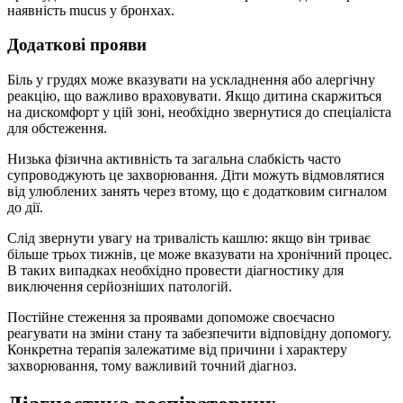
наявність mucus у бронхах.
Додаткові прояви
Біль у грудях може вказувати на ускладнення або алергічну
реакцію, що важливо враховувати. Якщо дитина скаржиться
на дискомфорт у цій зоні, необхідно звернутися до спеціаліста
для обстеження.
Низька фізична активність та загальна слабкість часто
супроводжують це захворювання. Діти можуть відмовлятися
від улюблених занять через втому, що є додатковим сигналом
до дії.
Слід звернути увагу на тривалість кашлю: якщо він триває
більше трьох тижнів, це може вказувати на хронічний процес.
В таких випадках необхідно провести діагностику для
виключення серйозніших патологій.
Постійне стеження за проявами допоможе своєчасно
реагувати на зміни стану та забезпечити відповідну допомогу.
Конкретна терапія залежатиме від причини і характеру
захворювання, тому важливий точний діагноз.