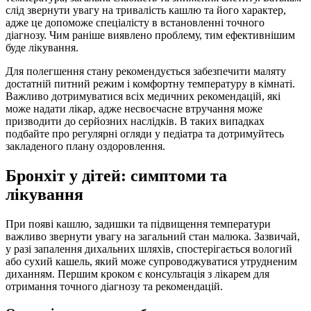
слід звернути увагу на тривалість кашлю та його характер,
адже це допоможе спеціалісту в встановленні точного
діагнозу. Чим раніше виявлено проблему, тим ефективнішим
буде лікування.
Для полегшення стану рекомендується забезпечити маляту
достатній питний режим і комфортну температуру в кімнаті.
Важливо дотримуватися всіх медичних рекомендацій, які
може надати лікар, адже несвоєчасне втручання може
призводити до серйозних наслідків. В таких випадках
подбайте про регулярні огляди у педіатра та дотримуйтесь
закладеного плану оздоровлення.
Бронхіт у дітей: симптоми та
лікування
При появі кашлю, задишки та підвищення температури
важливо звернути увагу на загальний стан малюка. Зазвичай,
у разі запалення дихальних шляхів, спостерігається вологий
або сухий кашель, який може супроводжуватися утрудненим
диханням. Першим кроком є консультація з лікарем для
отримання точного діагнозу та рекомендацій.