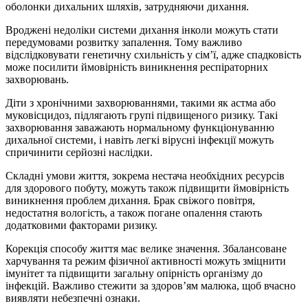
оболонки дихальних шляхів, затрудняючи дихання.
Вроджені недоліки системи дихання інколи можуть стати
передумовами розвитку запалення. Тому важливо
відслідковувати генетичну схильність у сім’ї, адже спадковість
може посилити ймовірність виникнення респіраторних
захворювань.
Діти з хронічними захворюваннями, такими як астма або
муковісцидоз, підлягають групі підвищеного ризику. Такі
захворювання заважають нормальному функціонуванню
дихальної системи, і навіть легкі вірусні інфекції можуть
спричинити серйозні наслідки.
Складні умови життя, зокрема нестача необхідних ресурсів
для здорового побуту, можуть також підвищити ймовірність
виникнення проблем дихання. Брак свіжого повітря,
недостатня вологість, а також погане опалення стають
додатковими факторами ризику.
Корекція способу життя має велике значення. Збалансоване
харчування та режим фізичної активності можуть зміцнити
імунітет та підвищити загальну опірність організму до
інфекцій. Важливо стежити за здоров’ям малюка, щоб вчасно
виявляти небезпечні ознаки.