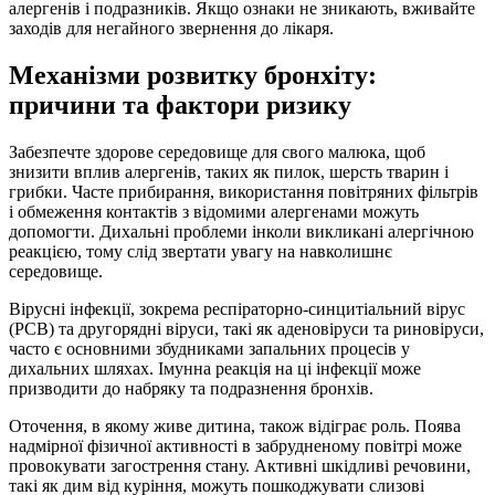
алергенів і подразників. Якщо ознаки не зникають, вживайте
заходів для негайного звернення до лікаря.
Механізми розвитку бронхіту:
причини та фактори ризику
Забезпечте здорове середовище для свого малюка, щоб
знизити вплив алергенів, таких як пилок, шерсть тварин і
грибки. Часте прибирання, використання повітряних фільтрів
і обмеження контактів з відомими алергенами можуть
допомогти. Дихальні проблеми інколи викликані алергічною
реакцією, тому слід звертати увагу на навколишнє
середовище.
Вірусні інфекції, зокрема респіраторно-синцитіальний вірус
(РСВ) та другорядні віруси, такі як аденовіруси та риновіруси,
часто є основними збудниками запальних процесів у
дихальних шляхах. Імунна реакція на ці інфекції може
призводити до набряку та подразнення бронхів.
Оточення, в якому живе дитина, також відіграє роль. Поява
надмірної фізичної активності в забрудненому повітрі може
провокувати загострення стану. Активні шкідливі речовини,
такі як дим від куріння, можуть пошкоджувати слизові