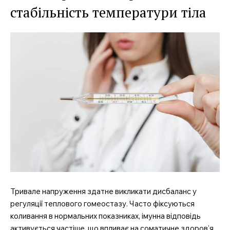
стабільність температури тіла
MedTerms.com.ua
професійний медичний
портал
Тривале напруження здатне викликати дисбаланс у
регуляції теплового гомеостазу. Часто фіксуються
коливання в нормальних показниках, імунна відповідь
активується частіше, що впливає на соматичне здоров’я.