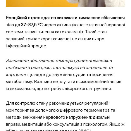
Емоційний стрес здатен викликати тимчасове збільшення
тіла до 37–37,5 °C
через активацію вегетативної нервової
системи та вивільнення катехоламінів. Такий стан
зазвичай триває короткочасно і не свідчить про
інфекційний процес.
Зазначене збільшення температурних показників
пов’язане з реакцією гіпоталамуса на адреналін та
кортизол
, що веде до звуження судин та посилення
метаболізму. Важливо не плутати психоемоційний вплив
із лихоманкою, що потребує лікарського втручання.
Для контролю стану рекомендується регулярний
моніторинг за допомогою цифрового термометра та
методи зниження нервового напруження: дихальні
вправи, медитація або консультація з психологом. Якщо ж