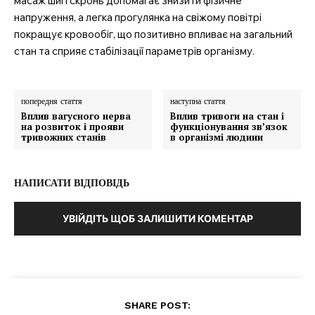
масаж шиї і скронь допомагає знизити фізичне
напруження, а легка прогулянка на свіжому повітрі
покращує кровообіг, що позитивно впливає на загальний
стан та сприяє стабілізації параметрів організму.
попередня стаття
наступна стаття
Вплив вагусного нерва
Вплив тривоги на стан і
на розвиток і прояви
функціонування зв’язок
тривожних станів
в організмі людини
НАПИСАТИ ВІДПОВІДЬ
УВІЙДІТЬ ЩОБ ЗАЛИШИТИ КОМЕНТАР
SHARE POST: