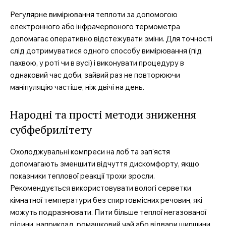
Регулярне вимірювання теплоти за допомогою
електронного або інфрачервоного термометра
допомагає оперативно відстежувати зміни. Для точності
слід дотримуватися одного способу вимірювання (під
пахвою, у роті чи в вусі) і виконувати процедуру в
однаковий час доби, зайвий раз не повторюючи
маніпуляцію частіше, ніж двічі на день.
Народні та прості методи зниження
субфебрилітету
Охолоджувальні компреси на лоб та зап’ястя
допомагають зменшити відчуття дискомфорту, якщо
показники теплової реакції трохи зросли.
Рекомендується використовувати вологі серветки
кімнатної температури без спиртовмісних речовин, які
можуть подразнювати. Пити більше теплої негазованої
рідини, наприклад, ромашковий чай або відвари шипшини,