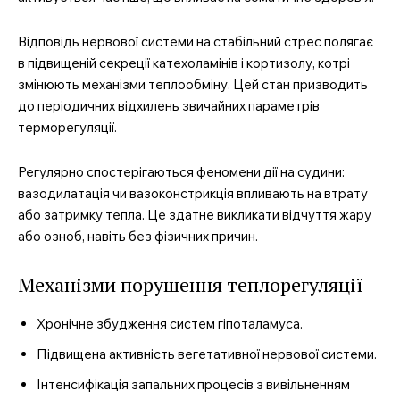
Відповідь нервової системи на стабільний стрес полягає
в підвищеній секреції катехоламінів і кортизолу, котрі
змінюють механізми теплообміну. Цей стан призводить
до періодичних відхилень звичайних параметрів
SUBSCRIBE NOW
терморегуляції.
Регулярно спостерігаються феномени дії на судини:
вазодилатація чи вазоконстрикція впливають на втрату
Company
або затримку тепла. Це здатне викликати відчуття жару
або озноб, навіть без фізичних причин.
Про нас
Контакти
Механізми порушення теплорегуляції
Підписка
Хронічне збудження систем гіпоталамуса.
Мій акаунт
Медичні книги
Підвищена активність вегетативної нервової системи.
Інтенсифікація запальних процесів з вивільненням