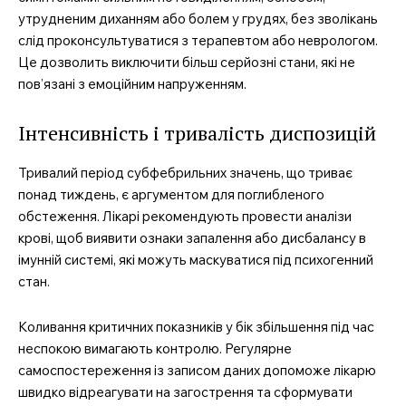
утрудненим диханням або болем у грудях, без зволікань
слід проконсультуватися з терапевтом або неврологом.
Це дозволить виключити більш серйозні стани, які не
пов’язані з емоційним напруженням.
Інтенсивність і тривалість диспозицій
Тривалий період субфебрильних значень, що триває
понад тиждень, є аргументом для поглибленого
обстеження. Лікарі рекомендують провести аналізи
крові, щоб виявити ознаки запалення або дисбалансу в
імунній системі, які можуть маскуватися під психогенний
стан.
Коливання критичних показників у бік збільшення під час
неспокою вимагають контролю. Регулярне
самоспостереження із записом даних допоможе лікарю
швидко відреагувати на загострення та сформувати