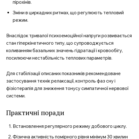
пірохінів.
Зміни в циркадних ритмах, що регулюють тепловий
режим.
Внаслідок тривалої психоемоційної напруги розвивається
стан гіперкінетичного типу, що супроводжується
коливанням базальних значень гідратації і кровообігу,
посилюючи нестабільність теплових параметрів.
Для стабілізації описаних показників рекомендоване
застосування технік релаксації, контроль фаз сну і
фізіотерапія для зниження тонусу симпатичної нервової
системи.
Практичні поради
Встановлення регулярного режиму добового циклу.
Фізична активність помірного рівня мінімум 30 хвилин