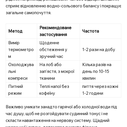
сприяє відновленню водно-сольового балансу і покращує
загальне самопочуття.
Рекомендоване
Метод
Частота
застосування
Вимір
Щоденне
термометро
обстеження у
1-2 рази на добу
м
зручний час
Охолоджува
На лоб або
Кілька разів на
льні
зап’ястя, з мокрої
день по 10-15
компреси
тканини
хвилин
Питний
Теплі напої без
пиття через кожні
режим
кофеїну
1-2 години
Важливо уникати занадто гарячої або холодної води під
час душу, щоб не розгойдувати судинний тонус і не
скласти навантаження на нервову систему. Щадний