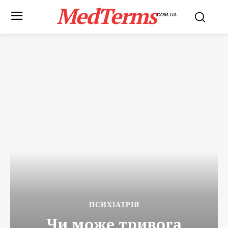
MedTerms
COM.UA
ПСИХІАТРІЯ
Чи може тривога