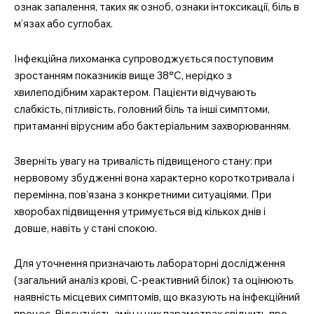
ознак запалення, таких як озноб, ознаки інтоксикації, біль в
м’язах або суглобах.
Інфекційна лихоманка супроводжується поступовим
зростанням показників вище 38°C, нерідко з
хвилеподібним характером. Пацієнти відчувають
слабкість, пітливість, головний біль та інші симптоми,
притаманні вірусним або бактеріальним захворюванням.
Зверніть увагу на тривалість підвищеного стану: при
нервовому збудженні вона характерно короткотривала і
перемінна, пов’язана з конкретними ситуаціями. При
хворобах підвищення утримується від кількох днів і
довше, навіть у стані спокою.
Для уточнення призначають лабораторні дослідження
(загальний аналіз крові, С-реактивний білок) та оцінюють
наявність місцевих симптомів, що вказують на інфекційний
процес. Відсутність змін у цих параметрах свідчить про