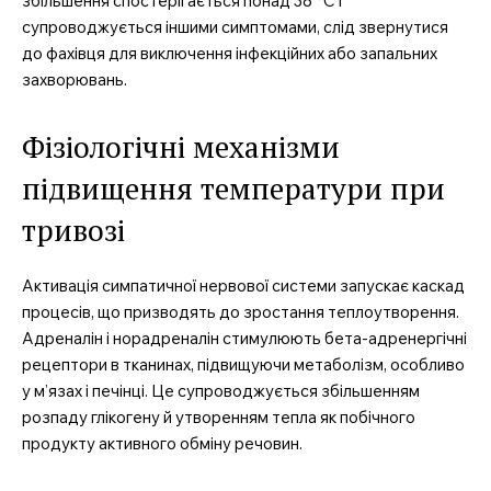
збільшення спостерігається понад 38 °C і
супроводжується іншими симптомами, слід звернутися
до фахівця для виключення інфекційних або запальних
захворювань.
Фізіологічні механізми
підвищення температури при
тривозі
Активація симпатичної нервової системи запускає каскад
процесів, що призводять до зростання теплоутворення.
Адреналін і норадреналін стимулюють бета-адренергічні
рецептори в тканинах, підвищуючи метаболізм, особливо
у м’язах і печінці. Це супроводжується збільшенням
розпаду глікогену й утворенням тепла як побічного
продукту активного обміну речовин.