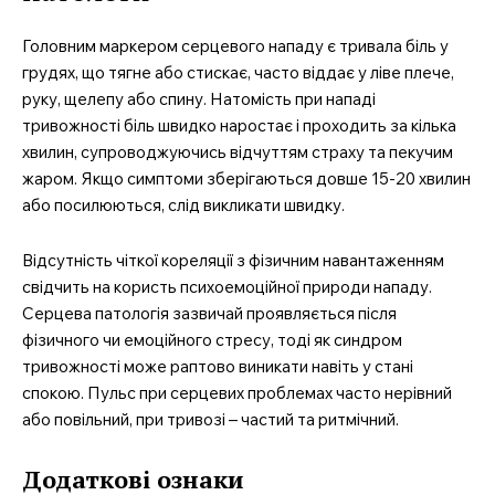
Головним маркером серцевого нападу є тривала біль у
грудях, що тягне або стискає, часто віддає у ліве плече,
руку, щелепу або спину. Натомість при нападі
тривожності біль швидко наростає і проходить за кілька
хвилин, супроводжуючись відчуттям страху та пекучим
жаром. Якщо симптоми зберігаються довше 15-20 хвилин
або посилюються, слід викликати швидку.
Відсутність чіткої кореляції з фізичним навантаженням
MedTerms.com.ua
свідчить на користь психоемоційної природи нападу.
професійний медичний
Серцева патологія зазвичай проявляється після
портал
фізичного чи емоційного стресу, тоді як синдром
тривожності може раптово виникати навіть у стані
спокою. Пульс при серцевих проблемах часто нерівний
або повільний, при тривозі – частий та ритмічний.
Додаткові ознаки