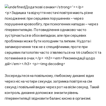
SUBSCRIBE NOW
Company
Про нас
Контакти
Зосередьтеся на повільному, глибокому диханні: вдих
Підписка
через ніс на чотири секунди, затримка повітря на сім
секунд і повільний видих через рот на вісім секунд. Такий
Мій акаунт
контроль дихання допоможе знизити рівень
Медичні книги
гіпервентиляції і відновити баланс кисню в організмі.