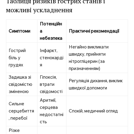
Таблиця ризиків гострих станів і
можливі ускладнення
Потенційн
Симптоми
а
Практичні рекомендації
небезпека
Негайно викликати
Гострий
Інфаркт,
швидку, прийняти
біль у
стенокарді
нітрогліцерин (за
грудях
я
призначенням)
Задишка зі
Гіпоксія,
Регуляція дихання, виклик
свідомістю
втрати
швидкої допомоги
зміненою
свідомості
Аритмії,
Сильне
серцева
серцебиття
Спокій, медичний огляд
недостатні
, перебої
сть
Різке