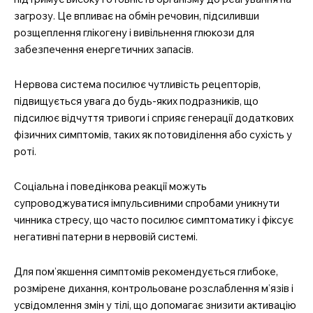
загрозу. Це впливає на обмін речовин, підсиливши
розщеплення глікогену і вивільнення глюкози для
забезпечення енергетичних запасів.
Нервова система посилює чутливість рецепторів,
підвищується увага до будь-яких подразників, що
підсилює відчуття тривоги і сприяє генерації додаткових
фізичних симптомів, таких як потовиділення або сухість у
роті.
Соціальна і поведінкова реакції можуть
супроводжуватися імпульсивними спробами уникнути
чинника стресу, що часто посилює симптоматику і фіксує
негативні патерни в нервовій системі.
Для пом’якшення симптомів рекомендується глибоке,
розмірене дихання, контрольоване розслаблення м’язів і
усвідомлення змін у тілі, що допомагає знизити активацію