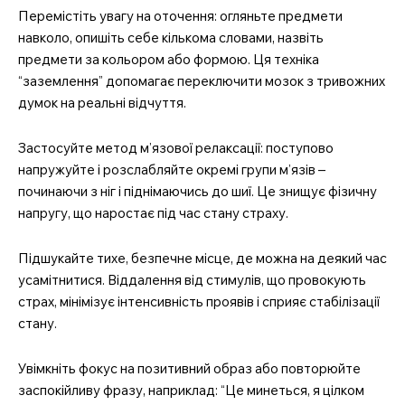
Перемістіть увагу на оточення: огляньте предмети
навколо, опишіть себе кількома словами, назвіть
предмети за кольором або формою. Ця техніка
“заземлення” допомагає переключити мозок з тривожних
думок на реальні відчуття.
Застосуйте метод м’язової релаксації: поступово
напружуйте і розслабляйте окремі групи м’язів –
починаючи з ніг і піднімаючись до шиї. Це знищує фізичну
напругу, що наростає під час стану страху.
Підшукайте тихе, безпечне місце, де можна на деякий час
усамітнитися. Віддалення від стимулів, що провокують
страх, мінімізує інтенсивність проявів і сприяє стабілізації
стану.
Увімкніть фокус на позитивний образ або повторюйте
заспокійливу фразу, наприклад: “Це минеться, я цілком