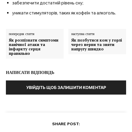
забезпечити достатній рівень сну;
уникати стимуляторів, таких як кофеїн та алкоголь.
попередня стаття
наступна стаття
Як розпізнати симптоми
Як позбутися ком у горлі
панічної атаки та
через нерви та зняти
інфаркту серця
напругу швидко
правильно
НАПИСАТИ ВІДПОВІДЬ
УВІЙДІТЬ ЩОБ ЗАЛИШИТИ КОМЕНТАР
SHARE POST: