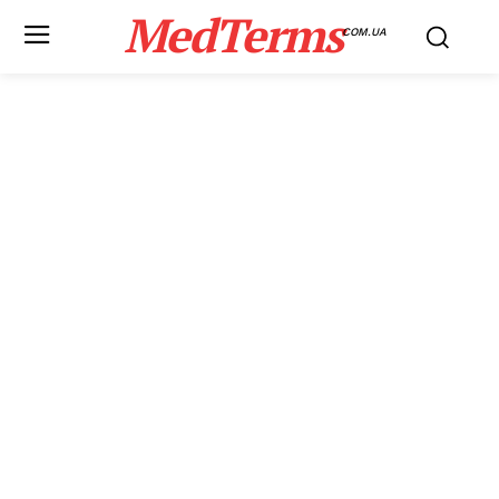
MedTerms
COM.UA