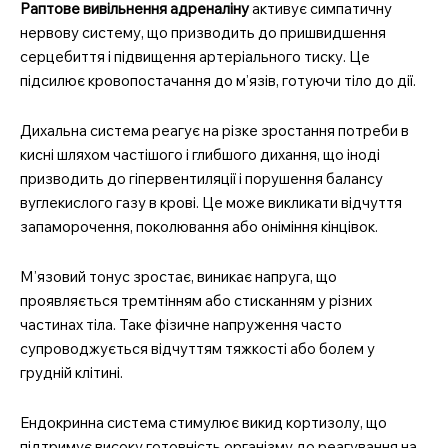
Раптове вивільнення адреналіну
активує симпатичну
нервову систему, що призводить до пришвидшення
серцебиття і підвищення артеріального тиску. Це
підсилює кровопостачання до м’язів, готуючи тіло до дії.
Дихальна система реагує на різке зростання потреби в
кисні шляхом частішого і глибшого дихання, що іноді
призводить до гіпервентиляції і порушення балансу
вуглекислого газу в крові. Це може викликати відчуття
запаморочення, поколювання або оніміння кінцівок.
М’язовий тонус зростає, виникає напруга, що
проявляється тремтінням або стисканням у різних
частинах тіла. Таке фізичне напруження часто
супроводжується відчуттям тяжкості або болем у
грудній клітині.
Ендокринна система стимулює викид кортизолу, що
підтримує високу готовність організму до реагування на