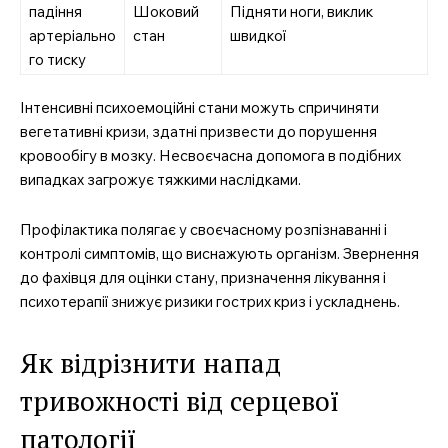
падіння
Шоковий
Підняти ноги, виклик
артеріально
стан
швидкої
го тиску
Інтенсивні психоемоційні стани можуть спричиняти
вегетативні кризи, здатні призвести до порушення
кровообігу в мозку. Несвоєчасна допомога в подібних
випадках загрожує тяжкими наслідками.
Профілактика полягає у своєчасному розпізнаванні і
контролі симптомів, що виснажують організм. Звернення
до фахівця для оцінки стану, призначення лікування і
психотерапії знижує ризики гострих криз і ускладнень.
Як відрізнити напад
тривожності від серцевої
патології