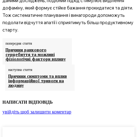
даними досліджень, подібний підхід стимулює виділення
дофаміну, який формує стійке бажання прокидатися та діяти.
Тож систематичне планування і винагороди допоможуть
подолати відчуття апатії і сприятимуть більш продуктивному
старту.
попередня стаття
Причини ранкового
серцебиття та можливі
фізіологічні фактори впливу
наступна стаття
Причини симптоми та вплив
інформаційної тривоги на
людину
НАПИСАТИ ВІДПОВІДЬ
увійдіть щоб залишити коментар