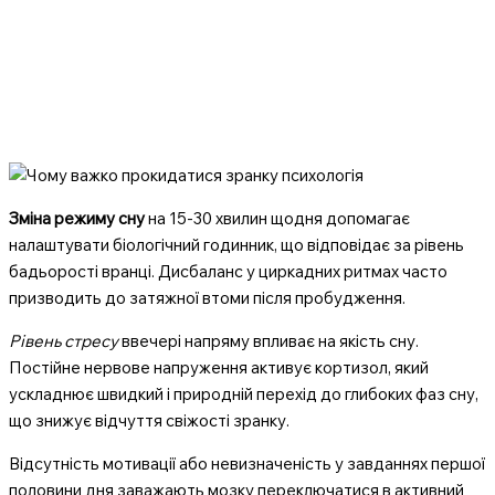
Зміна режиму сну
на 15-30 хвилин щодня допомагає
налаштувати біологічний годинник, що відповідає за рівень
бадьорості вранці. Дисбаланс у циркадних ритмах часто
призводить до затяжної втоми після пробудження.
Рівень стресу
ввечері напряму впливає на якість сну.
Постійне нервове напруження активує кортизол, який
ускладнює швидкий і природній перехід до глибоких фаз сну,
що знижує відчуття свіжості зранку.
Відсутність мотивації або невизначеність у завданнях першої
половини дня заважають мозку переключатися в активний