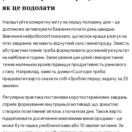
як це подолати
Налаштуйте конкретну мету на першу половину дня – це
допоможе активізувати бажання почати день швидше.
Вивчення нейробіології показало, що мозок краще реагує на
чіткі завдання, які мають відчутний сенс і винагороду. Замість
абстрактних планів треба формулювати досяжний результат
на найближчі години. Записування цих цілей і використання
технік маленьких кроків підвищує продуктивність ранкового
стану. Наприклад, замість думки «Сьогодні треба
працювати» варто сказати собі «Зроблю першу задачу за 25
хвилин».
Регулярна практика постановки короткотермінових завдань
сприяє формуванню внутрішньої мотивації, що зрештою
створює позитивний зв’язок з початком дня. Також варто
підкріплювати досягнення невеликими винагородами – це
може бути чашка улюбленої кави або 10 хвилин читання. За