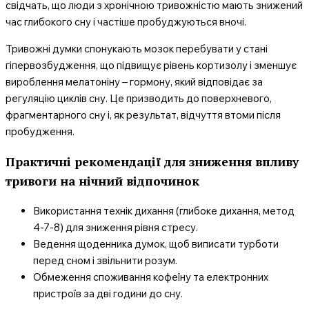
свідчать, що люди з хронічною тривожністю мають знижений
час глибокого сну і частіше пробуджуються вночі.
Тривожні думки спонукають мозок перебувати у стані
гіпервозбудження, що підвищує рівень кортизолу і зменшує
вироблення мелатоніну – гормону, який відповідає за
регуляцію циклів сну. Це призводить до поверхневого,
фрагментарного сну і, як результат, відчуття втоми після
пробудження.
Практичні рекомендації для зниження впливу
тривоги на нічний відпочинок
Використання технік дихання (глибоке дихання, метод
4-7-8) для зниження рівня стресу.
Ведення щоденника думок, щоб виписати турботи
перед сном і звільнити розум.
Обмеження споживання кофеїну та електронних
пристроїв за дві години до сну.