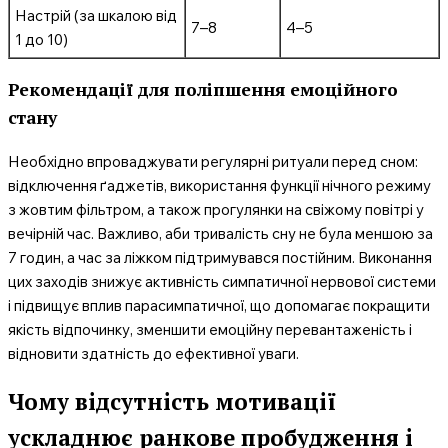
Настрій (за шкалою від
7–8
4–5
1 до 10)
Рекомендації для поліпшення емоційного
стану
Необхідно впроваджувати регулярні ритуали перед сном:
відключення ґаджетів, використання функції нічного режиму
з жовтим фільтром, а також прогулянки на свіжому повітрі у
вечірній час. Важливо, аби тривалість сну не була меншою за
7 годин, а час за ліжком підтримувався постійним. Виконання
цих заходів знижує активність симпатичної нервової системи
і підвищує вплив парасимпатичної, що допомагає покращити
якість відпочинку, зменшити емоційну перевантаженість і
відновити здатність до ефективної уваги.
Чому відсутність мотивації
ускладнює ранкове пробудження і