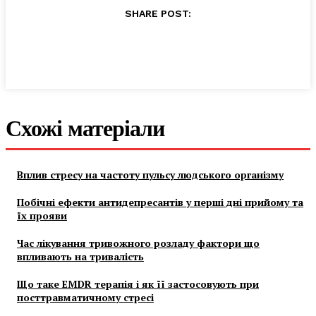
SHARE POST:
Схожі матеріали
Вплив стресу на частоту пульсу людського організму
Побічні ефекти антидепресантів у перші дні прийому та
їх прояви
Час лікування тривожного розладу фактори що
впливають на тривалість
Що таке EMDR терапія і як її застосовують при
посттравматичному стресі