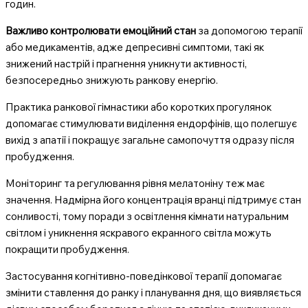
годин.
Важливо контролювати емоційний стан
за допомогою терапії
або медикаментів, адже депресивні симптоми, такі як
знижений настрій і прагнення уникнути активності,
безпосередньо знижують ранкову енергію.
Практика ранкової гімнастики або коротких прогулянок
допомагає стимулювати виділення ендорфінів, що полегшує
вихід з апатії і покращує загальне самопочуття одразу після
пробудження.
Моніторинг та регулювання рівня мелатоніну теж має
значення. Надмірна його концентрація вранці підтримує стан
сонливості, тому поради з освітлення кімнати натуральним
світлом і уникнення яскравого екранного світла можуть
покращити пробудження.
Застосування когнітивно-поведінкової терапії допомагає
змінити ставлення до ранку і планування дня, що виявляється