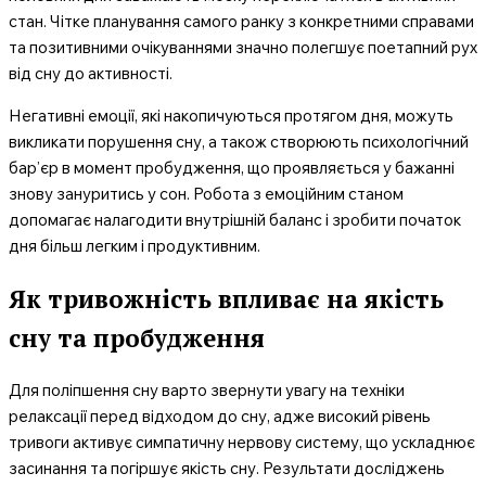
стан. Чітке планування самого ранку з конкретними справами
та позитивними очікуваннями значно полегшує поетапний рух
від сну до активності.
Негативні емоції, які накопичуються протягом дня, можуть
викликати порушення сну, а також створюють психологічний
бар’єр в момент пробудження, що проявляється у бажанні
знову зануритись у сон. Робота з емоційним станом
допомагає налагодити внутрішній баланс і зробити початок
дня більш легким і продуктивним.
Як тривожність впливає на якість
сну та пробудження
Для поліпшення сну варто звернути увагу на техніки
релаксації перед відходом до сну, адже високий рівень
тривоги активує симпатичну нервову систему, що ускладнює
засинання та погіршує якість сну. Результати досліджень