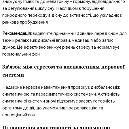
знижує чутливість до мелатоніну – гормону, відповідального
за регулювання циклу сну. Наслідком є порушення
природного переходу від сну до активності, що ускладнює
ранкове пробудження.
Рекомендація:
виділяйте принаймні 10 хвилин перед сном для
технік релаксації: дихальні вправи, медитація або запис
думок. Це ефективно знижує рівень стресу та нормалізує
гормональний фон.
Зв’язок між стресом та виснаженням нервової
системи
Надмірне нервове навантаження провокує дисбаланс між
симпатичною та парасимпатичною системами. Активність
симпатичної системи вночі підтримує високу готовність
організму до дії, що унеможливлює релаксацію та
повноцінний сон.
Підвищення адаптивності за допомогою