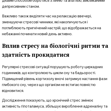
дієвим способом боротися з лінню та апатією, викликаними
депресивним станом.
Важливо також виділяти час на релаксацію ввечері,
зменшуючи стресові чинники, які накопичуються і
поглиблюють пригнічений настрій, що відображається на
небажанні починати новий день активно.
Вплив стресу на біологічні ритми та
здатність прокидатися
Регулярні стресові ситуації порушують роботу циркадних
годинників, що контролюють цикли сну та бадьорості.
Підвищений рівень кортизолу вночі затримує настання фази
глибокого сну, через що організм не встигає повністю
відновитися.
Дослідження показують, що хронічний стрес змінює
активність гіпоталамуса, збільшує вироблення адреналіну та