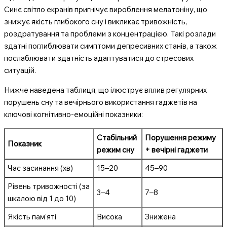
Синє світло екранів пригнічує вироблення мелатоніну, що
знижує якість глибокого сну і викликає тривожність,
роздратування та проблеми з концентрацією. Такі розлади
здатні поглиблювати симптоми депресивних станів, а також
послаблювати здатність адаптуватися до стресових
ситуацій.
Нижче наведена таблиця, що ілюструє вплив регулярних
порушень сну та вечірнього використання гаджетів на
ключові когнітивно-емоційні показники:
Стабільний
Порушення режиму
Показник
режим сну
+ вечірні гаджети
Час засинання (хв)
15–20
45–90
Рівень тривожності (за
3–4
7–8
шкалою від 1 до 10)
Якість пам’яті
Висока
Знижена