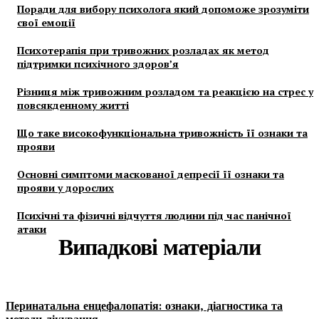
Поради для вибору психолога який допоможе зрозуміти
свої емоції
Психотерапія при тривожних розладах як метод
підтримки психічного здоров’я
Різниця між тривожним розладом та реакцією на стрес у
повсякденному житті
Що таке високофункціональна тривожність її ознаки та
прояви
Основні симптоми маскованої депресії її ознаки та
прояви у дорослих
Психічні та фізичні відчуття людини під час панічної
атаки
Випадкові матеріали
Перинатальна енцефалопатія: ознаки, діагностика та