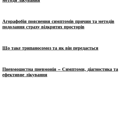
методи лікування
Агорафобія пояснення симптомів причин та методів
подолання страху відкритих просторів
Що таке трипаносомоз та як він передається
Пневмоцистна пневмонія – Симптоми, діагностика та
ефективне лікування