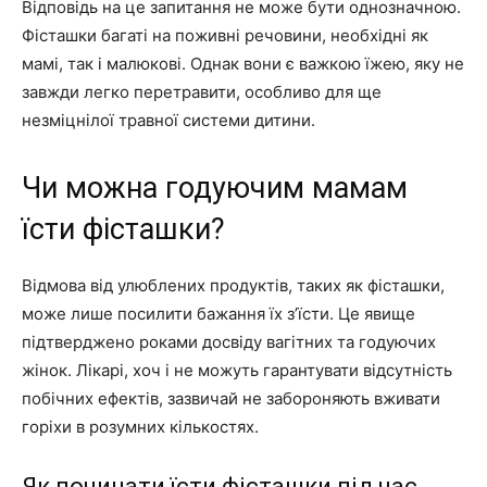
Відповідь на це запитання не може бути однозначною.
Фісташки багаті на поживні речовини, необхідні як
мамі, так і малюкові. Однак вони є важкою їжею, яку не
завжди легко перетравити, особливо для ще
незміцнілої травної системи дитини.
Чи можна годуючим мамам
їсти фісташки?
Відмова від улюблених продуктів, таких як фісташки,
може лише посилити бажання їх з’їсти. Це явище
підтверджено роками досвіду вагітних та годуючих
жінок. Лікарі, хоч і не можуть гарантувати відсутність
побічних ефектів, зазвичай не забороняють вживати
горіхи в розумних кількостях.
Як починати їсти фісташки під час