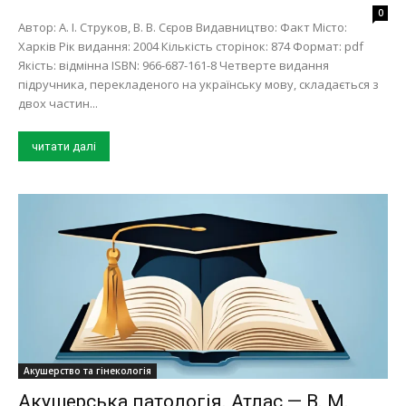
0
Автор: А. І. Струков, В. В. Сєров Видавництво: Факт Місто:
Харків Рік видання: 2004 Кількість сторінок: 874 Формат: pdf
Якість: відмінна ISBN: 966-687-161-8 Четверте видання
підручника, перекладеного на українську мову, складається з
двох частин...
читати далі
Акушерство та гінекологія
Акушерська патологія. Атлас — В. М.