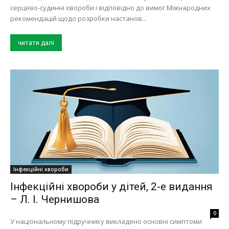
серцево-судинні хвороби і відповідно до вимог Міжнародних
рекомендацій щодо розробки настанов...
читати далі
Інфекційні хвороби
Інфекційні хвороби у дітей, 2-е видання
– Л. І. Чернишова
0
У національному підручнику викладено основні симптоми