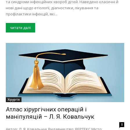
та синдроми інфекційних хвороб дітей. Наведено класичні й
нові дані щодо етіології, діагностики, лікування та
профілактики інфекцій, які...
читати далі
Хірургія
Атлас хірургічних операцій і
маніпуляцій – Л. Я. Ковальчук
0
Автор: Л. Я. Ковальчук Видавництво: ВЕРТЕКС Місто: