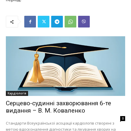
Кардіологія
Серцево-судинні захворювання 6-те
видання – В. М. Коваленко
0
Стандарти Всеукраїнської асоціації кардіологів створені з
метою вдосконалення діагностики та лікування хворих на