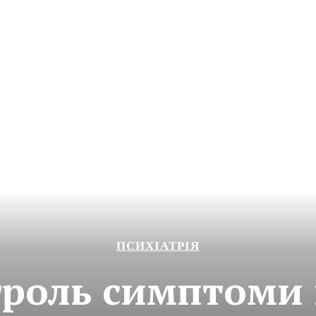
ПСИХІАТРІЯ
троль симптоми 