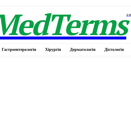
MedTerms
c
Гастроентерологія
Хірургія
Дерматологія
Дієтологія