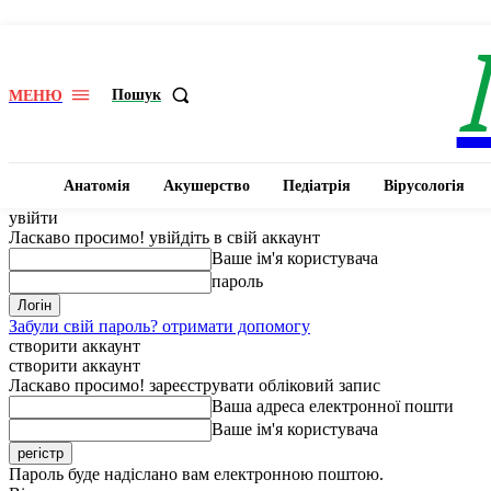
Пошук
МЕНЮ
Анатомія
Акушерство
Педіатрія
Вірусологія
увійти
Ласкаво просимо! увійдіть в свій аккаунт
Ваше ім'я користувача
пароль
Забули свій пароль? отримати допомогу
створити аккаунт
створити аккаунт
Ласкаво просимо! зареєструвати обліковий запис
Ваша адреса електронної пошти
Ваше ім'я користувача
Пароль буде надіслано вам електронною поштою.