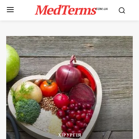
MedTerms
COM.UA
ХІРУРГІЯ