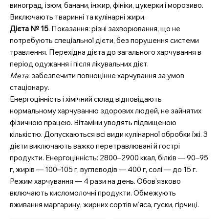
виноград, ізюм, банани, інжир, фініки, цукерки і морозиво.
Контакти
Виключають тваринні та кулінарні жири.
Підписка
Дієта № 15
. Показання: різні захворювання, що не
Мій акаунт
потребують спеціальної дієти, без порушення системи
Медичні книги
травлення. Перехідна дієта до загального харчування в
період одужання і після лікувальних дієт.
Мета
: забезпечити повноцінне харчування за умов
стаціонару.
Енергоцінність і хімічний склад відповідають
нормальному харчуванню здорових людей, не зайнятих
фізичною працею. Вітаміни уводять підвищеною
кількістю. Допускаються всі види кулінарної обробки їжі. З
дієти виключають важко перетравлювані й гострі
продукти. Енергоцінність: 2800–2900 ккал, білків — 90–95
г, жирів — 100–105 г, вуглеводів — 400 г, солі — до 15 г.
Режим харчування — 4 рази на день. Обов’язково
включають кисломолочні продукти. Обмежують
вживання маргарину, жирних сортів м’яса, гуски, гірчиці.