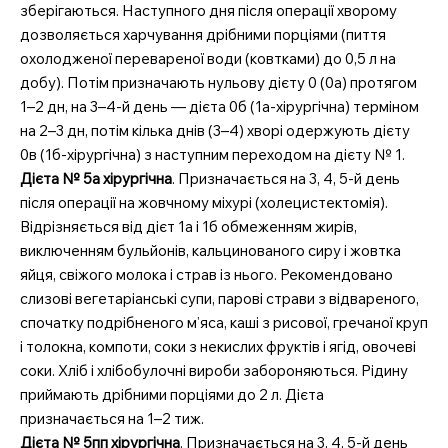
зберігаються. Наступного дня після операції хворому
дозволяється харчування дрібними порціями (пиття
охолодженої перевареної води (ковтками) до 0,5 л на
добу). Потім призначають нульову дієту 0 (0а) протягом
1–2 дн, на 3–4-й день — дієта 0б (1а-хірургічна) терміном
на 2–3 дн, потім кілька днів (3–4) хворі одержують дієту
0в (1б-хірургічна) з наступним переходом на дієту № 1.
Дієта № 5а хірургічна
. Призначається на 3, 4, 5-й день
після операції на жовчному міхурі (холецистектомія).
Відрізняється від дієт 1а і 1б обмеженням жирів,
виключенням бульйонів, кальцинованого сиру і жовтка
яйця, свіжого молока і страв із нього. Рекомендовано
слизові вегетаріанські супи, парові страви з відвареного,
спочатку подрібненого м’яса, каші з рисової, гречаної круп
і толокна, компоти, соки з некислих фруктів і ягід, овочеві
соки. Хліб і хлібобулочні вироби забороняються. Рідину
приймають дрібними порціями до 2 л. Дієта
призначається на 1–2 тиж.
Дієта № 5пп хірургічна
. Призначається на 3, 4, 5-й день