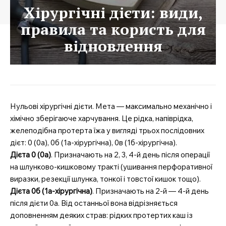
Хірургічні дієти: види,
правила та користь для
відновлення
Нульові хірургічні дієти. Мета — максимально механічно і
хімічно зберігаюче харчування. Це рідка, напіврідка,
желеподібна протерта їжа у вигляді трьох послідовних
дієт: 0 (0а), 0б (1а-хірургічна), 0в (1б-хірургічна).
Дієта 0 (0а)
. Призначають на 2, 3, 4-й день після операції
на шлунково-кишковому тракті (ушивання перфоративної
виразки, резекції шлунка, тонкої і товстої кишок тощо).
Дієта 0б (1а-хірургічна)
. Призначають на 2-й — 4-й день
після дієти 0а. Від останньої вона відрізняється
доповненням деяких страв: рідких протертих каш із