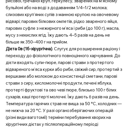
рисової, гречаної круп, геркулесу, зварених на м’ясному
бульйоні або на воді з додаванням 1/4–1/2 молока;
слизових круп’яних супів з манною крупою на овочевому
відварі; парових білкових омлетів, рідко звареного яйця,
парових суфле з нежирного м’яса і риби (до 100 г), масла,
мусу з некислих ягід. Їжу дають 4–5 разів на день не
більше як 350–400 г на прийом.
Дієта 0в (1б-хірургічна)
. Слугує для розширення раціону і
переходу до фізіологічного повноцінного харчування. До
дієти входять супи-пюре, парові страви з протертого
відвареного м’яса курки або риби, свіжий сир, протертий з
вершками або молоком до консистенції сметани, парові
страви з сиру, кисломолочні продукти, печені яблука,
протерті фруктові та ово чеві пюре, близько 100 г білих
сухарів, каші протерті молочні. Їжу дають 6 разів на день.
Температура гарячих страв не вища за 50 °С, холодних —
не нижча за 20 °С. У разі органозберігаючих операцій
(різні види ваготомії) терміни перебування хворих на
хірургічних дієтах у післяопераційному періоді