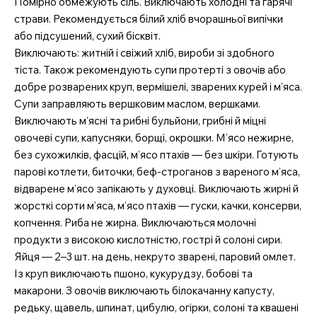
Помірно обмежують сіль. Виключають холодні та гарячі
страви. Рекомендується білий хліб вчорашньої випічки
або підсушений, сухий бісквіт.
Виключають: житній і свіжий хліб, вироби зі здобного
тіста. Також рекомендують супи протерті з овочів або
добре розварених круп, вермішелі, зварених курей і м’яса.
Супи заправляють вершковим маслом, вершками.
Виключають м’ясні та рибні бульйони, грибні й міцні
овочеві супи, капусняки, борщі, окрошки. М’ясо нежирне,
без сухожилків, фасцій, м’ясо птахів — без шкіри. Готують
парові котлети, биточки, беф-строганов з вареного м’яса,
відварене м’ясо запікають у духовці. Виключають жирні й
жорсткі сорти м’яса, м’ясо птахів — гуски, качки, консерви,
копчення. Риба не жирна. Виключаються молочні
продукти з високою кислотністю, гострі й солоні сири.
Яйця — 2–3 шт. на день, некруто зварені, паровий омлет.
Із круп виключають пшоно, кукурудзу, бобові та
макарони. З овочів виключають білокачанну капусту,
редьку, щавель, шпинат, цибулю, огірки, солоні та квашені