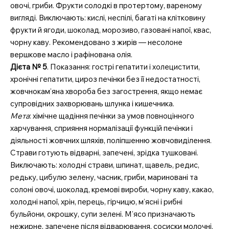
овочі, гриби. Фрукти солодкі в протертому, вареному
вигляді. Виключають: кислі, неспілі, багаті на клітковину
фрукти й ягоди, шоколад, морозиво, газовані напої, квас,
чорну каву. Рекомендовано з жирів — несолоне
вершкове масло і рафінована олія.
Дієта № 5
. Показання: гострі гепатити і холецистити,
хронічні гепатити, цироз печінки без її недостатності,
жовчнокам’яна хвороба без загострення, якщо немає
супровідних захворювань шлунка і кишечника.
Мета
: хімічне щадіння печінки за умов повноцінного
харчування, сприяння нормалізації функцій печінки і
діяльності жовчних шляхів, поліпшенню жовчовиділення.
Страви готують відварні, запечені, зрідка тушковані.
Виключають: холодні страви, шпинат, щавель, редис,
редьку, цибулю зелену, часник, гриби, мариновані та
солоні овочі, шоколад, кремові вироби, чорну каву, какао,
холодні напої, хрін, перець, гірчицю, м’ясні і рибні
бульйони, окрошку, супи зелені. М’ясо призначають
нежирне, запечене після відварювання, сосиски молочні.