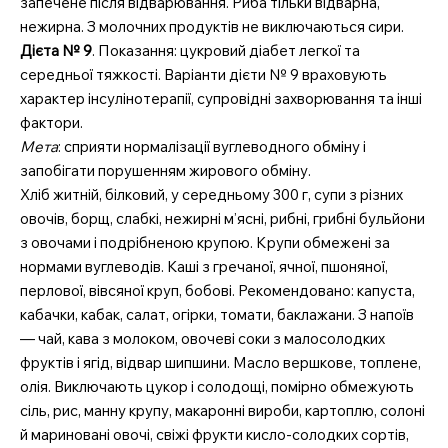
запечене після відварювання. Риба тільки відварна,
портал
нежирна. З молочних продуктів не виключаються сири.
Дієта № 9
. Показання: цукровий діабет легкої та
середньої тяжкості. Варіанти дієти № 9 враховують
характер інсулінотерапії, супровідні захворювання та інші
фактори.
Мета
: сприяти нормалізації вуглеводного обміну і
запобігати порушенням жирового обміну.
Хліб житній, білковий, у середньому 300 г, супи з різних
овочів, борщ, слабкі, нежирні м’ясні, рибні, грибні бульйони
з овочами і подрібненою крупою. Крупи обмежені за
нормами вуглеводів. Каші з гречаної, ячної, пшоняної,
SUBSCRIBE NOW
перлової, вівсяної круп, бобові. Рекомендовано: капуста,
кабачки, кабак, салат, огірки, томати, баклажани. З напоїв
— чай, кава з молоком, овочеві соки з малосолодких
фруктів і ягід, відвар шипшини. Масло вершкове, топлене,
Company
олія. Виключають цукор і солодощі, помірно обмежують
сіль, рис, манну крупу, макаронні вироби, картоплю, солоні
Про нас
й мариновані овочі, свіжі фрукти кисло-солодких сортів,