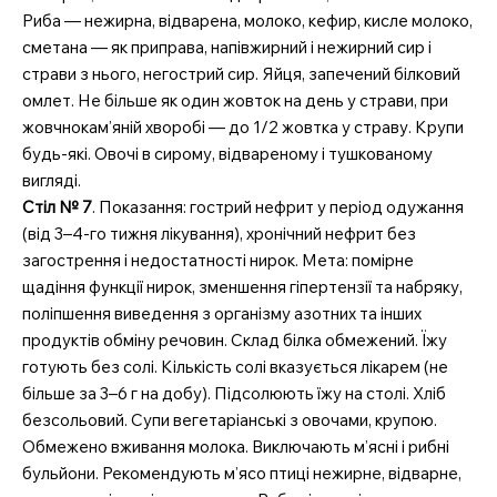
Риба — нежирна, відварена, молоко, кефир, кисле молоко,
сметана — як приправа, напівжирний і нежирний сир і
страви з нього, негострий сир. Яйця, запечений білковий
омлет. Не більше як один жовток на день у страви, при
жовчнокам’яній хворобі — до 1/2 жовтка у страву. Крупи
будь-які. Овочі в сирому, відвареному і тушкованому
вигляді.
Стіл № 7
. Показання: гострий нефрит у період одужання
(від 3–4-го тижня лікування), хронічний нефрит без
загострення і недостатності нирок. Мета: помірне
щадіння функції нирок, зменшення гіпертензії та набряку,
поліпшення виведення з організму азотних та інших
продуктів обміну речовин. Склад білка обмежений. Їжу
готують без солі. Кількість солі вказується лікарем (не
більше за 3–6 г на добу). Підсолюють їжу на столі. Хліб
безсольовий. Супи вегетаріанські з овочами, крупою.
Обмежено вживання молока. Виключають м’ясні і рибні
MedTerms.com.ua
бульйони. Рекомендують м’ясо птиці нежирне, відварне,
професійний медичний