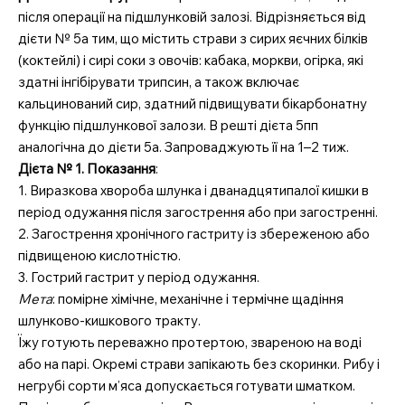
після операції на підшлунковій залозі. Відрізняється від
дієти № 5а тим, що містить страви з сирих яєчних білків
(коктейлі) і сирі соки з овочів: кабака, моркви, огірка, які
здатні інгібірувати трипсин, а також включає
кальцинований сир, здатний підвищувати бікарбонатну
функцію підшлункової залози. В решті дієта 5пп
аналогічна до дієти 5а. Запроваджують її на 1–2 тиж.
Дієта № 1. Показання
:
1. Виразкова хвороба шлунка і дванадцятипалої кишки в
період одужання після загострення або при загостренні.
2. Загострення хронічного гастриту із збереженою або
підвищеною кислотністю.
3. Гострий гастрит у період одужання.
Мета
: помірне хімічне, механічне і термічне щадіння
шлунково-кишкового тракту.
Їжу готують переважно протертою, звареною на воді
або на парі. Окремі страви запікають без скоринки. Рибу і
негрубі сорти м’яса допускається готувати шматком.