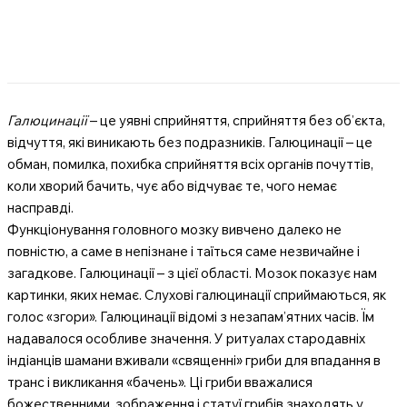
Галюцинації
– це уявні сприйняття, сприйняття без об’єкта,
відчуття, які виникають без подразників. Галюцинації – це
обман, помилка, похибка сприйняття всіх органів почуттів,
коли хворий бачить, чує або відчуває те, чого немає
насправді.
Функціонування головного мозку вивчено далеко не
повністю, а саме в непізнане і таїться саме незвичайне і
загадкове. Галюцинації – з цієї області. Мозок показує нам
картинки, яких немає. Слухові галюцинації сприймаються, як
голос «згори». Галюцинації відомі з незапам’ятних часів. Їм
надавалося особливе значення. У ритуалах стародавніх
індіанців шамани вживали «священні» гриби для впадання в
транс і викликання «бачень». Ці гриби вважалися
божественними, зображення і статуї грибів знаходять у