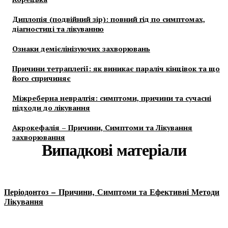
Диплопія (подвійний зір): повний гід по симптомах,
діагностиці та лікуванню
Ознаки демієлінізуючих захворювань
Причини тетраплегії: як виникає параліч кінцівок та що
його спричиняє
Міжреберна невралгія: симптоми, причини та сучасні
підходи до лікування
Акрокефалія – Причини, Симптоми та Лікування
захворювання
Випадкові матеріали
Періодонтоз – Причини, Симптоми та Ефективні Методи
Лікування