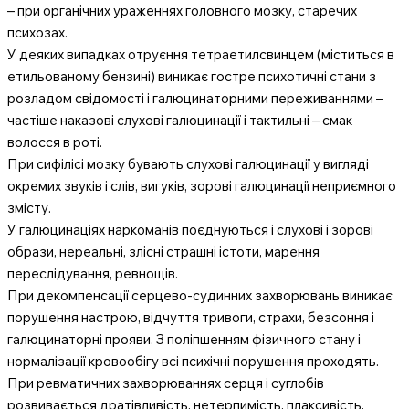
– при органічних ураженнях головного мозку, старечих
психозах.
У деяких випадках отруєння тетраетилсвинцем (міститься в
етильованому бензині) виникає гостре психотичні стани з
розладом свідомості і галюцинаторними переживаннями –
частіше наказові слухові галюцинації і тактильні – смак
волосся в роті.
При сифілісі мозку бувають слухові галюцинації у вигляді
окремих звуків і слів, вигуків, зорові галюцинації неприємного
змісту.
У галюцинаціях наркоманів поєднуються і слухові і зорові
образи, нереальні, злісні страшні істоти, марення
переслідування, ревнощів.
При декомпенсації серцево-судинних захворювань виникає
порушення настрою, відчуття тривоги, страхи, безсоння і
галюцинаторні прояви. З поліпшенням фізичного стану і
нормалізації кровообігу всі психічні порушення проходять.
При ревматичних захворюваннях серця і суглобів
розвивається дратівливість, нетерпимість, плаксивість,