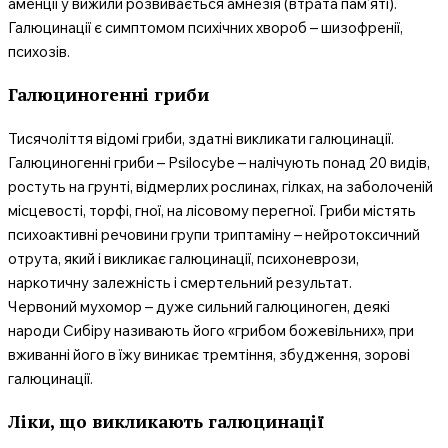
аменціі у вижили розвивається амнезія (втрата пам’яті).
Галюцинації є симптомом психічних хвороб – шизофренії,
психозів.
Галюциногенні гриби
Тисячоліття відомі гриби, здатні викликати галюцинації.
Галюциногенні гриби – Psilocybe – налічують понад 20 видів,
ростуть на грунті, відмерлих рослинах, гілках, на заболоченій
місцевості, торфі, гної, на лісовому перегної. Гриби містять
психоактивні речовини групи триптаміну – нейротоксичний
отрута, який і викликає галюцинації, психоневрози,
наркотичну залежність і смертельний результат.
Червоний мухомор – дуже сильний галюциноген, деякі
народи Сибіру називають його «грибом божевільних», при
вживанні його в їжу виникає тремтіння, збудження, зорові
галюцинації.
Ліки, що викликають галюцинації