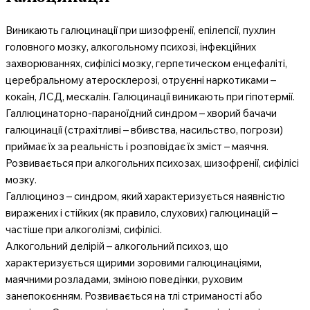
Виникають галюцинації при шизофренії, епілепсії, пухлин
головного мозку, алкогольному психозі, інфекційних
захворюваннях, сифілісі мозку, герпетическом енцефаліті,
церебральному атеросклерозі, отруєнні наркотиками –
кокаїн, ЛСД, мескалін. Галюцинації виникають при гіпотермії.
Галлюцинаторно-параноїдний синдром – хворий бачачи
галюцинації (страхітливі – вбивства, насильство, погрози)
приймає їх за реальність і розповідає їх зміст – маячня.
Розвивається при алкогольних психозах, шизофренії, сифілісі
мозку.
Галлюциноз – синдром, який характеризується наявністю
виражених і стійких (як правило, слухових) галюцинацій –
частіше при алкоголізмі, сифілісі.
Алкогольний делірій – алкогольний психоз, що
характеризується щирими зоровими галюцинаціями,
маячними розладами, зміною поведінки, руховим
занепокоєнням. Розвивається на тлі стриманості або