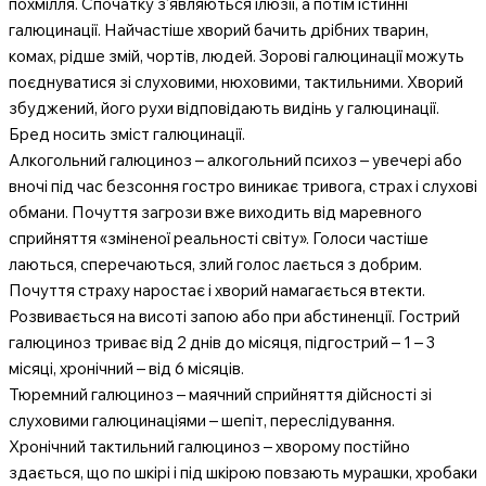
похмілля. Спочатку з’являються ілюзії, а потім істинні
галюцинації. Найчастіше хворий бачить дрібних тварин,
комах, рідше змій, чортів, людей. Зорові галюцинації можуть
поєднуватися зі слуховими, нюховими, тактильними. Хворий
збуджений, його рухи відповідають видінь у галюцинації.
Бред носить зміст галюцинації.
Алкогольний галюциноз – алкогольний психоз – увечері або
вночі під час безсоння гостро виникає тривога, страх і слухові
обмани. Почуття загрози вже виходить від маревного
сприйняття «зміненої реальності світу». Голоси частіше
лаються, сперечаються, злий голос лається з добрим.
Почуття страху наростає і хворий намагається втекти.
Розвивається на висоті запою або при абстиненції. Гострий
галюциноз триває від 2 днів до місяця, підгострий – 1 – 3
місяці, хронічний – від 6 місяців.
Тюремний галюциноз – маячний сприйняття дійсності зі
слуховими галюцинаціями – шепіт, переслідування.
Хронічний тактильний галюциноз – хворому постійно
здається, що по шкірі і під шкірою повзають мурашки, хробаки