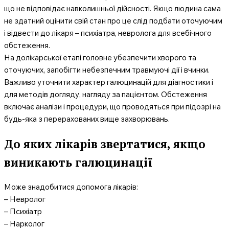
що не відповідає навколишньої дійсності. Якщо людина сама
не здатний оцінити свій стан про це слід подбати оточуючим
і відвести до лікаря – психіатра, невролога для всебічного
обстеження.
На долікарської етапі головне убезпечити хворого та
оточуючих, запобігти небезпечним травмуючі дії і вчинки.
Важливо уточнити характер галюцинацій для діагностики і
для методів догляду, нагляду за пацієнтом. Обстеження
включає аналізи і процедури, що проводяться при підозрі на
будь-яка з перерахованих вище захворювань.
До яких лікарів звертатися, якщо
виникають галюцинації
Може знадобитися допомога лікарів:
– Невролог
– Психіатр
– Нарколог