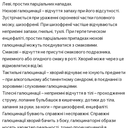
Леві, простих парціальних нападах.
Нюхові галюцинації – відчуття запаху при його відсутності.
Зустрічається при ураженні скроневої частки головного
мозку, шизофренії. При шизофренії частіше відчуваються
неприємні запахи, гнильні, тухлі. При герпетическом
енцефаліті, простих парціальних припадках нюхові
галюцинації можуть поєднуватися з смаковими.
Смакові – відчуття не присутні смакового подразника,
приємного або огидного смаку в роті. Хворий може через це
відмовлятися від їжі.
Тактильні галюцинації – хворий відчуває не існують предмети
– при алкогольному абстинентному синдромі, в поєднанні із
зоровими і слуховими галюцинаціями.
Тілесні галюцинації – неприємні відчуття в тілі – проходження
струму, лопание бульбашок в кишечнику, дотики до тіла,
хапання за руки, за ноги – при шизофренії, енцефаліті.
Галюцинації бувають справжні і несправжні. Справжні
галюцинації хворий бачить з боку, галюцинаторні образи
носять характер реальності, точно проецируемой в