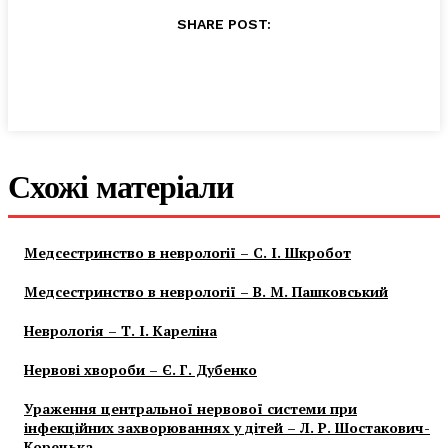
SHARE POST:
Схожі матеріали
Медсестринство в неврології – С. І. Шкробот
Медсестринство в неврології – В. М. Пашковський
Неврологія – Т. І. Кареліна
Нервові хвороби – Є. Г. Дубенко
Ураження центральної нервової системи при
інфекційних захворюваннях у дітей – Л. Р. Шостакович-
Корецька