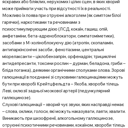
яскравих або бляклих, нерухомих і цілих сцен, в яких хворий
може приймати участь при відсутності їх в реальності.
Можливо їх поява при отруєнні алкоголем (як симптом білої
гарячки), наркотиками та речовинами з
психостимулирующим дією (ЛСД, кокаїн, гашиш, опій,
амфетаміни, бета-адреноблокатори, симпатоміметики),
засобами з М-холіноблокуючу дію (атропін, скопаламін,
антипаркінсонічні засоби , фенотіазини, центральні
міорелаксанти – ціклобензапрін, орфенадрін; трициклічні
антидепресанти, токсини рослин – дурман, беладона, гриби –
бліда поганка), деякими органічними сполуками олова. Зорові
галюцинації в поєднанні зі слуховими галюцинаціями можуть
бути при хворобі Крейтцфельдта – Якоба, хвороби тілець
Леві, оклюзії задньої мозкової артерії (педункулярний
галлюцинозе).
Слухові галюцинації – хворий чує звуки, яких насправді немає
– слова, оклики, голоси, які можуть наказувати, лаяти, хвалити.
Виникають при шизофренії, алкогольному галлюцинозе,
отруєнні психотичними речовинами, кокаїном, хвороби тілець