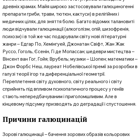
древніх храмах. Майя широко застосовували галюциногенні
препарати гриби, трави, тютюн, кактуси) в релігійних і
медичних цілях, для зняття болю. Багато відомих талановиті
люди відчували галюцинації (алкоголізм, опій, шизофренія,
психози) і в той же час подарували світу нові літературні
жанри – Едгар По, Хемінгуей, Джонатан Свіфт, Жан Жак
Руссо, Гоголь, Єсенін, Гі де Мопассан; шедеври мистецтва –
Вінсент ван Гог, Гойя; Врубель; музики – Шопен; математики –
Джон Форбс Неш, лауреат Нобелівської премії за розробки в
галузі теорії ігор та диференціальної геометрії.
Переплетення світу духовного, світу реального і світу
сприйнять під впливом психопатичного процесу у геніїв
стають непередбачуваним і приголомшливим. Але в
кінцевому підсумку призводять до деградації і спустошення.
Причини галюцинацій
Зорові галюцинації – бачення зорових образів кольорових