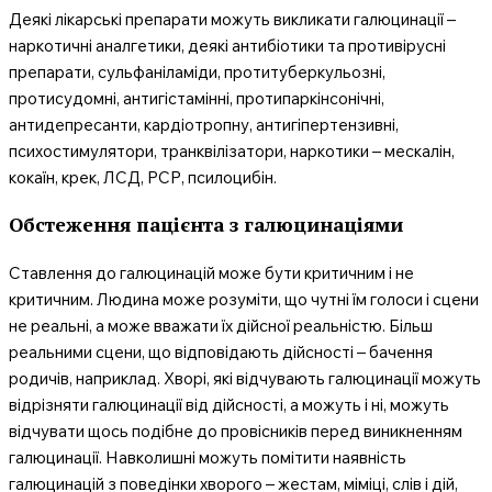
Деякі лікарські препарати можуть викликати галюцинації –
наркотичні аналгетики, деякі антибіотики та противірусні
препарати, сульфаніламіди, протитуберкульозні,
протисудомні, антигістамінні, протипаркінсонічні,
антидепресанти, кардіотропну, антигіпертензивні,
психостимулятори, транквілізатори, наркотики – мескалін,
кокаїн, крек, ЛСД, РСР, псилоцибін.
Обстеження пацієнта з галюцинаціями
Ставлення до галюцинацій може бути критичним і не
критичним. Людина може розуміти, що чутні їм голоси і сцени
не реальні, а може вважати їх дійсної реальністю. Більш
реальними сцени, що відповідають дійсності – бачення
родичів, наприклад. Хворі, які відчувають галюцинації можуть
відрізняти галюцинації від дійсності, а можуть і ні, можуть
відчувати щось подібне до провісників перед виникненням
галюцинації. Навколишні можуть помітити наявність
галюцинацій з поведінки хворого – жестам, міміці, слів і дій,