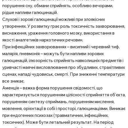
порушення сну, обмани сприйнять, особливо вечорами,
рідше напливи галюцинацій.
Слухові і зорові галюцинації можливі при злоякісних
утвореннях. У розвитку грає роль токсичність захворювання,
виснаження, ураження головного мозку, використання в
якості аналгетиків наркотичних речовин.
При інфекційних захворюваннях – висипний і черевний тиф,
малярія, пневмонія – можуть бути напливи зорових
галюцинацій, ілюзорність сприйнять навколишніх предметів і
уривчасті маячні висловлювання про збудливих, страхітливих
сценах, нападі чудовиськ, смерті. При зниженні температури
все зникає.
Аменція – важка форма порушення свідомості, що
характеризується порушенням цілісності сприйняття об’єкта,
порушенням синтезу сприймань, порушенням мислення,
мовлення, орієнтації в собі і просторі, галюцинаціями. Виникає
при ендогенних психозах (травматичних, інфекційних,
токсичних). Може бути летальний результат. На період