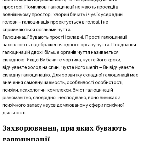
просторі. Помилкові галюцинації не мають проекції в
зовнішньому просторі, хворий бачить і чує їх усередині
голови – галюцинація проектується в голові, і не
сприймаються органами чуття.
Галюцинації бувають прості і складні. Прості галюцинації
захоплюють відображення одного органу чуття. Поєднання
галюцинацій двох і більше органів чуття називається
складною. Якщо Ви бачите чортика, чуєте його кроки,
відчуваєте холод на спині, чуєте його шепіт – Ви відчуваєте
складну галюцинацію. Для розвитку складної галюцинації має
значення самовнушаемость, особливості особистості,
психіки, психологічні комплекси. Зміст галюцинацій
різноманітно, своєрідно і несподівано, воно виникає з
психічного запасу неусвідомлюваному сфери психічної
діяльності.
Захворювання, при яких бувають
галюцинації