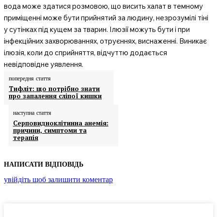
вода може здатися розмовою, що висить халат в темному
приміщенні може бути прийнятий за людину, незрозумілі тіні
у сутінках під кущем за тварин. Ілюзії можуть бути і при
інфекційних захворюваннях, отруєннях, виснаженні. Виникає
ілюзія, коли до сприйняття, відчуттю додається
невідповідне уявлення.
попередня стаття
Тифліт: що потрібно знати
про запалення сліпої кишки
наступна стаття
Серповидноклітинна анемія:
причини, симптоми та
терапія
НАПИСАТИ ВІДПОВІДЬ
увійдіть щоб залишити коментар