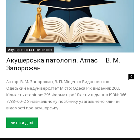
Акушерство та гінекологія
Акушерська патологія. Атлас — В. М.
Запорожан
0
Автор: В. М. Запорожан, В. П. Міщенко Видавництво:
Одеський медуніверситет Місто: Одеса Рік видання: 2005
Кількість сторінок: 295 Формат: pdf Якість: відмінна ISBN: 966–
7733–60–2 У навчальному посiбнику узагальнено клiнiчнi
вiдомостi про акушерську...
читати далі