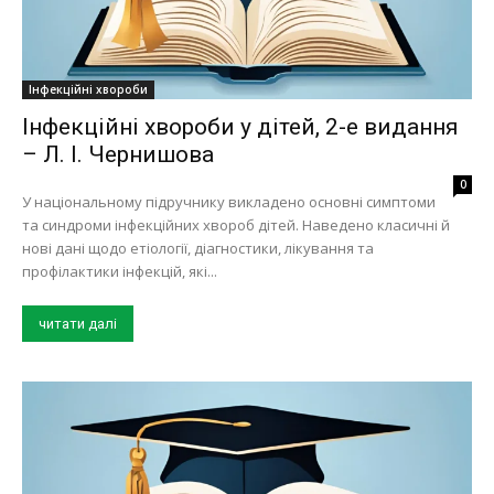
Інфекційні хвороби
Інфекційні хвороби у дітей, 2-е видання
– Л. І. Чернишова
0
У національному підручнику викладено основні симптоми
та синдроми інфекційних хвороб дітей. Наведено класичні й
нові дані щодо етіології, діагностики, лікування та
профілактики інфекцій, які...
читати далі