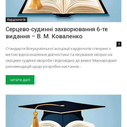
Кардіологія
Серцево-судинні захворювання 6-те
видання – В. М. Коваленко
0
Стандарти Всеукраїнської асоціації кардіологів створені з
метою вдосконалення діагностики та лікування хворих на
серцево-судинні хвороби і відповідно до вимог Міжнародних
рекомендацій щодо розробки настанов...
читати далі