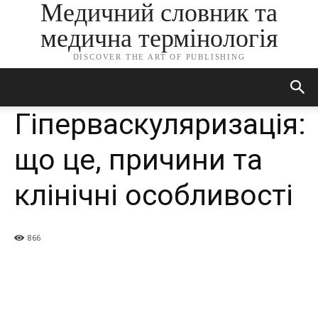
Медичний словник та
медична термінологія
DISCOVER THE ART OF PUBLISHING
Гіперваскуляризація:
що це, причини та
клінічні особливості
866