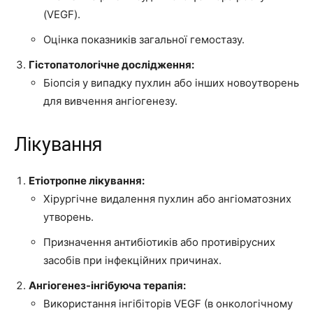
(VEGF).
Оцінка показників загальної гемостазу.
Гістопатологічне дослідження:
Біопсія у випадку пухлин або інших новоутворень
для вивчення ангіогенезу.
Лікування
Етіотропне лікування:
Хірургічне видалення пухлин або ангіоматозних
утворень.
Призначення антибіотиків або противірусних
засобів при інфекційних причинах.
Ангіогенез-інгібуюча терапія:
Використання інгібіторів VEGF (в онкологічному