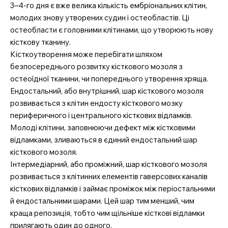
3–4-го дня є вже велика кількість ембріональних клітин,
молодих знову утворених судин і остеобластів. Ці
остеобласти є головними клітинами, що утворюють нову
кісткову тканину.
Кісткоутворення може перебігати шляхом
безпосереднього розвитку кісткового мозоля з
остеоїдної тканини, чи попереднього утворення хряща.
Ендостальний, або внутрішний, шар кісткового мозоля
розвивається з клітин ендосту кісткового мозку
периферичного і центрального кісткових відламків.
Молоді клітини, заповнюючи дефект між кістковими
відламками, зливаються в єдиний ендостальний шар
кісткового мозоля.
Інтермедіарний, або проміжний, шар кісткового мозоля
розвивається з клітинних елементів гаверсових каналів
кісткових відламків і займає проміжок між періостальними
й ендостальними шарами. Цей шар тим менший, чим
краща репозиція, тобто чим щільніше кісткові відламки
прилягають один до одного.