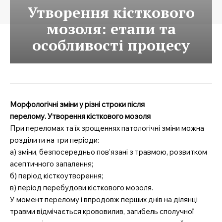
Утворення кісткового
мозоля: етапи та
особливості процесу
Морфологічні зміни у різні строки після
перелому. Утворення кісткового мозоля
При переломах та їх зрощеннях патологічні зміни можна
розділити на три періоди:
а) зміни, безпосередньо пов’язані з травмою, розвитком
асептичного запалення;
б) період кісткоутворення;
в) період перебудови кісткового мозоля.
У момент перелому і впродовж перших днів на ділянці
травми відмічається крововилив, загибель сполучної