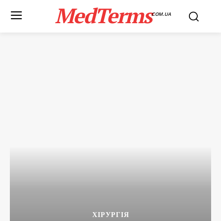
MedTerms
COM.UA
ХІРУРГІЯ