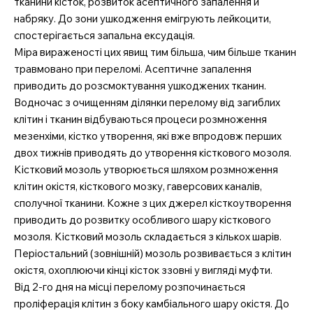
тканини кісток, розвиток асептичного запалення й
набряку. До зони ушкодження емігрують лейкоцити,
спостерігається запальна ексудація.
Міра вираженості цих явищ тим більша, чим більше тканин
травмовано при переломі. Асептичне запалення
приводить до розсмоктування ушкоджених тканин.
Водночас з очищенням ділянки перелому від загиблих
клітин і тканин відбуваються процеси розмноження
мезенхіми, кістко утворення, які вже впродовж перших
двох тижнів приводять до утворення кісткового мозоля.
Кістковий мозоль утворюється шляхом розмноження
клітин окістя, кісткового мозку, гаверсових каналів,
сполучної тканини. Кожне з цих джерел кісткоутворення
приводить до розвитку особливого шару кісткового
мозоля. Кістковий мозоль складається з кількох шарів.
Періостальний (зовнішній) мозоль розвивається з клітин
окістя, охоплюючи кінці кісток ззовні у вигляді муфти.
Від 2-го дня на місці перелому розпочинається
проліферація клітин з боку камбіального шару окістя. До