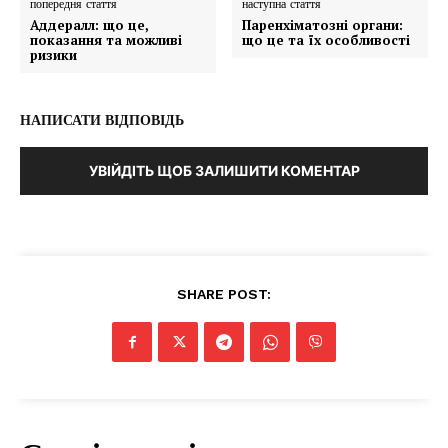
попередня стаття
наступна стаття
портал
Аддералл: що це,
Паренхіматозні органи:
показання та можливі
що це та їх особливості
ризики
НАПИСАТИ ВІДПОВІДЬ
УВІЙДІТЬ ЩОБ ЗАЛИШИТИ КОМЕНТАР
SUBSCRIBE NOW
SHARE POST:
Company
Про нас