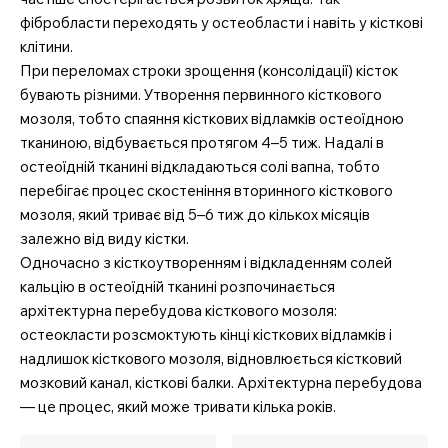
фібробласти переходять у остеобласти і навіть у кісткові
клітини.
При переломах строки зрощення (консолідації) кісток
бувають різними. Утворення первинного кісткового
мозоля, тобто спаяння кісткових відламків остеоїдною
тканиною, відбувається протягом 4–5 тиж. Надалі в
остеоїдній тканині відкладаються солі вапна, тобто
перебігає процес скостеніння вторинного кісткового
мозоля, який триває від 5–6 тиж до кількох місяців
залежно від виду кістки.
Одночасно з кісткоутворенням і відкладенням солей
кальцію в остеоїдній тканині розпочинається
архітектурна перебудова кісткового мозоля:
остеокласти розсмоктують кінці кісткових відламків і
надлишок кісткового мозоля, відновлюється кістковий
мозковий канал, кісткові балки. Архітектурна перебудова
— це процес, який може тривати кілька років.
MedTerms.com.ua
професійний медичний