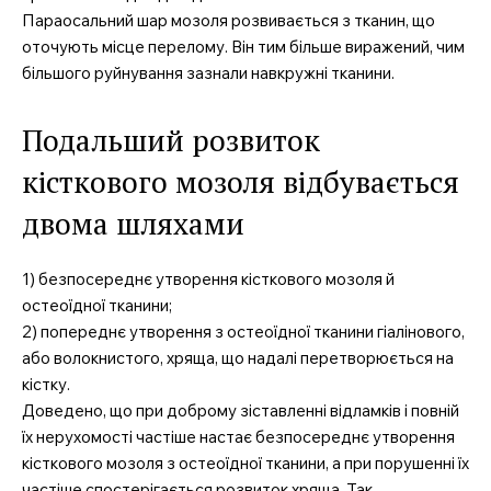
Параосальний шар мозоля розвивається з тканин, що
оточують місце перелому. Він тим більше виражений, чим
більшого руйнування зазнали навкружні тканини.
Подальший розвиток
кісткового мозоля відбувається
двома шляхами
1) безпосереднє утворення кісткового мозоля й
остеоїдної тканини;
2) попереднє утворення з остеоїдної тканини гіалінового,
або волокнистого, хряща, що надалі перетворюється на
кістку.
Доведено, що при доброму зіставленні відламків і повній
їх нерухомості частіше настає безпосереднє утворення
кісткового мозоля з остеоїдної тканини, а при порушенні їх
частіше спостерігається розвиток хряща. Так