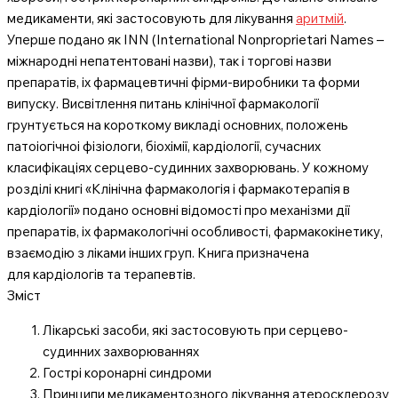
медикаменти, які застосовують для лікування
аритмій
.
Уперше подано як INN (International Nonproprietari Names –
міжнародні непатентовані назви), так і торгові назви
препаратів, іх фармацевтичні фірми-виробники та форми
випуску. Висвітлення питань клінічної фармакології
грунтується на короткому викладі основних, положень
патоіогічноі фізіологи, біохімії, кардіології, сучасних
класифікаціях серцево-судинних захворювань. У кожному
розділі книгі «Клінічна фармакологія і фармакотерапія в
кардіології» подано основні відомості про механізми дії
препаратів, іх фармакологічні особливості, фармакокінетику,
взаємодію з ліками інших груп. Книга призначена
для кардіологів та терапевтів.
Зміст
Лікарські засоби, які застосовують при серцево-
судинних захворюваннях
Гострі коронарні синдроми
Принципи медикаментозного лікування атеросклерозу