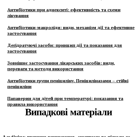
Антибіотики при аднекситі: ефективність та схеми
лікування
Антибіотики-макроліди: види, механізм дії та ефективне
застосування
Дегідратуючі засоби: принцип дії та показання для
застосування
Зовнішнє застосування лікарських засобів: види,
переваги та методи використання
Антибіотики групи пеніциліну. Пеніциліназами – стійкі
пеніциліни
Папаверин для дітей при температурі: показання та
правила використання
Випадкові матеріали