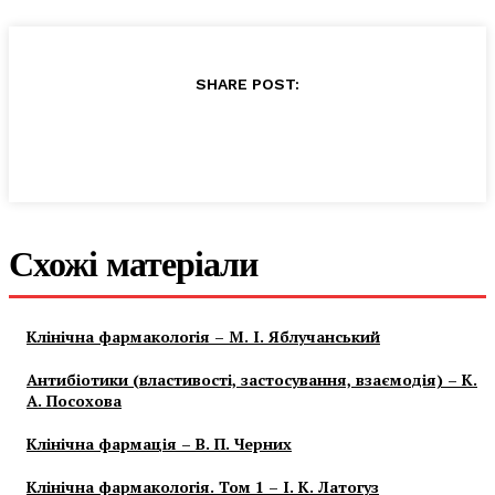
SHARE POST:
Схожі матеріали
Клінічна фармакологія – М. І. Яблучанський
Антибіотики (властивості, застосування, взаємодія) – К.
А. Посохова
Клінічна фармація – В. П. Черних
Клінічна фармакологія. Том 1 – І. К. Латогуз