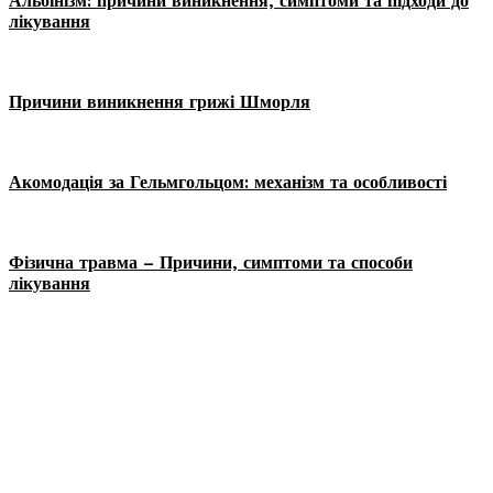
Альбінізм: причини виникнення, симптоми та підходи до
лікування
Причини виникнення грижі Шморля
Акомодація за Гельмгольцом: механізм та особливості
Фізична травма – Причини, симптоми та способи
лікування