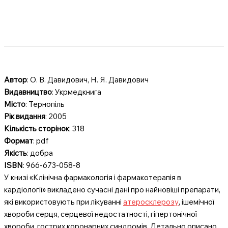
Автор
: О. В. Давидович, Н. Я. Давидович
Видавництво
: Укрмедкнига
Місто
: Тернопіль
Рік видання
: 2005
Кількість сторінок
: 318
Формат
: pdf
Якість
: добра
ISBN
: 966-673-058-8
У книзі «Клінічна фармакологія і фармакотерапія в
кардіології» викладено сучасні дані про найновіші препарати,
які використовують при лікуванні
атеросклерозу
, ішемічної
хвороби серця, серцевої недостатності, гіпертонічної
хвороби, гострих коронарних синдромів. Детально описано