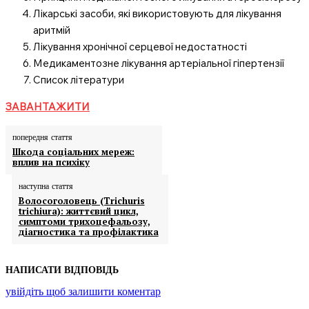
Лікарські засоби, які використовують для лікування
аритмій
Лікування хронічної серцевої недостатності
Медикаментозне лікування артеріальної гіпертензії
Список літератури
ЗАВАНТАЖИТИ
попередня стаття
Шкода соціальних мереж:
вплив на психіку
наступна стаття
Волосоголовець (Trichuris
trichiura): життєвий цикл,
симптоми трихоцефальозу,
діагностика та профілактика
НАПИСАТИ ВІДПОВІДЬ
увійдіть щоб залишити коментар