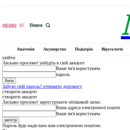
Пошук
МЕНЮ
Анатомія
Акушерство
Педіатрія
Вірусологія
увійти
Ласкаво просимо! увійдіть в свій аккаунт
Ваше ім'я користувача
пароль
Забули свій пароль? отримати допомогу
створити аккаунт
створити аккаунт
Ласкаво просимо! зареєструвати обліковий запис
Ваша адреса електронної пошти
Ваше ім'я користувача
Пароль буде надіслано вам електронною поштою.