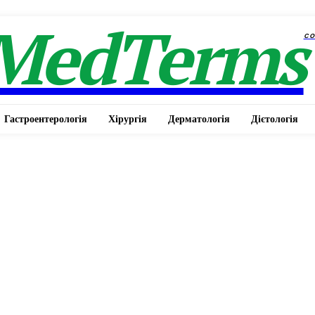
MedTerms
c
Гастроентерологія
Хірургія
Дерматологія
Дієтологія