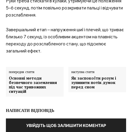
Руки треба стискати в кулаки, утримуючи це положення
5–6 секунд, потім повільно розкривати пальці і відчувати
розслаблення.
Завершальний етап – напруження шиї і плечей, що триває
близько 7 секунд, із особливим акцентом на плавність
переходу до розслабленого стану, що підсилює
загальний ефект.
попередня стаття
наступна стаття
Основні методи
Як заспокоїти розум і
безпечного заземлення
зупинити потік думок
під час тривожних
перед сном
ситуацій
НАПИСАТИ ВІДПОВІДЬ
УВІЙДІТЬ ЩОБ ЗАЛИШИТИ КОМЕНТАР