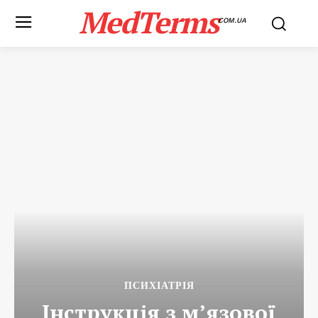
MedTerms
COM.UA
ПСИХІАТРІЯ
Інструкція з м’язової