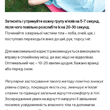
Затисніть і утримуйте кожну групу м’язів на 5-7 секунд,
після чого повільно розслабте їх на 20-30 секунд.
Починайте з верхньої частини тіла – лоба, очей, щік, і
поступово переходьте вниз до шиї, рук, торсу і ніг.
Для максимальної користі рекомендується виконувати
вправу в спокійному місці, де вас ніщо не відволікає.
Оптимальний час – 10-20 хвилин щодня, бажано вранці
або перед сном.
Регулярне застосування такого методу помітно знижує
рівень стресу, покращує якість сну, зменшує м’язові
спазми та підвищує загальне відчуття комфорту в тілі.
Зосередження уваги на відчутті напруги і її звільненні
посилює усвідомленість власного тіла та допомагає