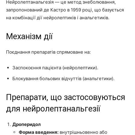
Нейролептанальгезія — це метод знеболювання,
запропонований де Кастро в 1959 році, що базується
на комбінації дії нейролептиків і анальгетиків.
Механізм дії
Поєднання препаратів спрямоване на:
Заспокоєння пацієнта (нейролептики).
Блокування больових відчуттів (анальгетики).
Препарати, що застосовуються
для нейролептанальгезії
Дроперидол
Форма введення:
внутрішньовенно або