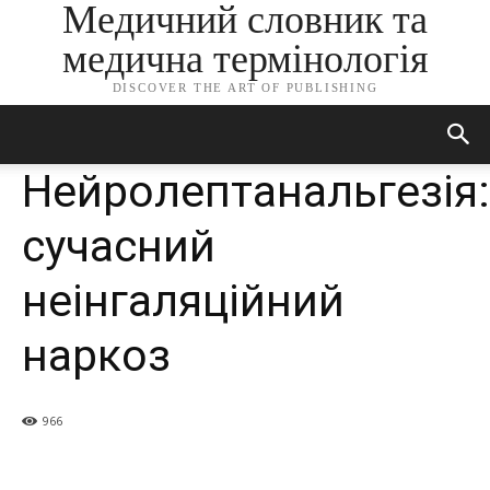
Медичний словник та
медична термінологія
DISCOVER THE ART OF PUBLISHING
Нейролептанальгезія:
сучасний
неінгаляційний
наркоз
966