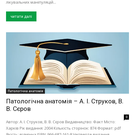
лікувальних маніпуляцій...
читати далі
Патологічна анатомія
Патологічна анатомія – А. І. Струков, В.
В. Сєров
0
Автор: А. І. Струков, В. В. Сєров Видавництво: Факт Місто:
Харків Рік видання: 2004 Кількість сторінок: 874 Формат: pdf
Якість: відмінна ISBN: 966-687-161-8 Четверте видання