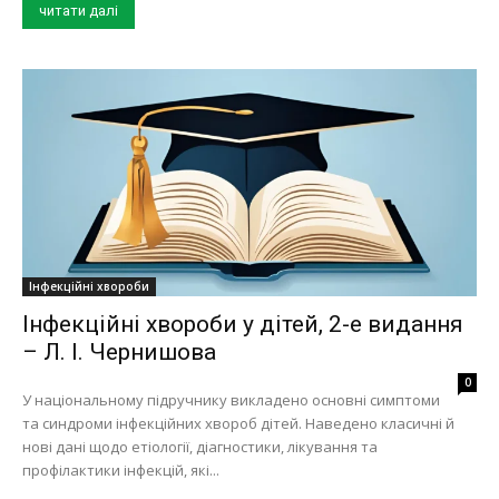
читати далі
Інфекційні хвороби
Інфекційні хвороби у дітей, 2-е видання
– Л. І. Чернишова
0
У національному підручнику викладено основні симптоми
та синдроми інфекційних хвороб дітей. Наведено класичні й
нові дані щодо етіології, діагностики, лікування та
профілактики інфекцій, які...