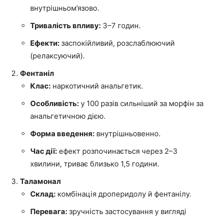
внутрішньом’язово.
Тривалість впливу:
3–7 годин.
Ефекти:
заспокійливий, розслаблюючий
(релаксуючий).
Фентаніл
Клас:
наркотичний анальгетик.
Особливість:
у 100 разів сильніший за морфін за
анальгетичною дією.
Форма введення:
внутрішньовенно.
Час дії:
ефект розпочинається через 2–3
хвилини, триває близько 1,5 години.
Таламонал
Склад:
комбінація дроперидолу й фентанілу.
Перевага:
зручність застосування у вигляді