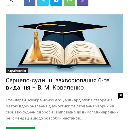
Кардіологія
Серцево-судинні захворювання 6-те
видання – В. М. Коваленко
0
Стандарти Всеукраїнської асоціації кардіологів створені з
метою вдосконалення діагностики та лікування хворих на
серцево-судинні хвороби і відповідно до вимог Міжнародних
рекомендацій щодо розробки настанов...