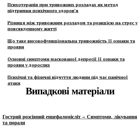
Психотерапія при тривожних розладах як метод
підтримки психічного здоров’я
Різниця між тривожним розладом та реакцією на стрес у
повсякденному житті
Що таке високофункціональна тривожність її ознаки та
прояви
Основні симптоми маскованої депресії її ознаки та
прояви у дорослих
Психічні та фізичні відчуття людини під час панічної
атаки
Випадкові матеріали
Гострий розсіяний енцефаломієліт – Симптоми, лікування
та поради