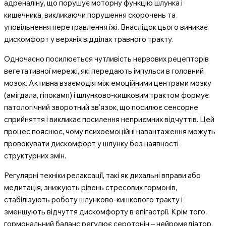
адреналіну, що порушує моторну функцію шлунка і
кишечника, викликаючи порушення скорочень та
уповільнення перетравлення їжі. Внаслідок цього виникає
дискомфорт у верхніх відділах травного тракту.
Одночасно посилюється чутливість нервових рецепторів
вегетативної мережі, які передають імпульси в головний
мозок. Активна взаємодія між емоційними центрами мозку
(амігдала, гіпокамп) і шлунково-кишковим трактом формує
патологічний зворотний зв’язок, що посилює сенсорне
сприйняття і викликає посилення неприємних відчуттів. Цей
процес пояснює, чому психоемоційні навантаження можуть
провокувати дискомфорт у шлунку без наявності
структурних змін.
Регулярні техніки релаксації, такі як дихальні вправи або
медитація, знижують рівень стресових гормонів,
стабілізують роботу шлунково-кишкового тракту і
зменшують відчуття дискомфорту в епігастрії. Крім того,
гормональний баланс регулює серотонін – нейромедіатор,