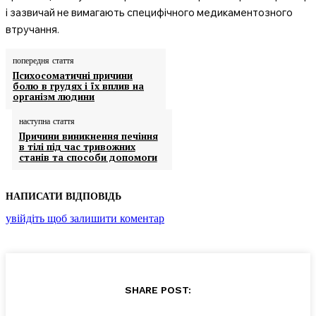
і зазвичай не вимагають специфічного медикаментозного
втручання.
попередня стаття
Психосоматичні причини
болю в грудях і їх вплив на
організм людини
наступна стаття
Причини виникнення печіння
в тілі під час тривожних
станів та способи допомоги
НАПИСАТИ ВІДПОВІДЬ
увійдіть щоб залишити коментар
SHARE POST: