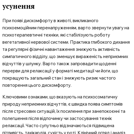
усунення
При появі дискомфорту в животі, викликаного
психоемоційним перенапруженням, варто звернути увагу на
психотерапевтичні техніки, які стабілізують роботу
вегетативної нервової системи. Практика глибокого дихання
та регулярні фізичні навантаження знижують активність
симпатичного відділу, що зменшує вираженість неприємних
відчуттів у шлунку. Варто також запровадити щоденні
перерви для релаксації у форматі медитації чи йоги, що
покращують загальний стан і знижують ризик частого
повторення цього дискомфорту.
Ключовими ознаками, що вказують на психосоматичну
природу неприємних відчуттів, є швидка поява симптомів
після стресових ситуацій, їх посилення при занепокоєнні та
полегшення після відпочинку чи застосування технік
релаксації. Часто супутньо відзначаються підвищена
пітливість, тахікардія, сухість у роті. Клінічний огляд і аналіз