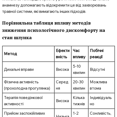
анамнезу допомагають відокремити це від захворювань
травної системи, які вимагають інших підходів.
Порівняльна таблиця впливу методів
зниження психологічного дискомфорту на
стан шлунка
Ефекти
Час
Побічні
Метод
вність
впливу
реакції
5-10
Дихальні вправи
Висока
Відсутні
хвилин
Фізична активність
Серед
20-30
Можлива
(прохолодна прогулянка)
ня
хвилин
втома
Терапія поведінкової
Кілька
Індивідуаль
Висока
активності
тижнів
но
Прийом заспокійливих
1-2
Сонливість,
Низька