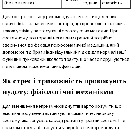
(без рецепта)
години
слабкість
Для контролю стану рекомендується вести щоденник
відчуттів із зазначенням факторів, що провокують ознаки, а
також успіхів у застосуванні релаксуючих методик. При
системному повторенні негативних реакцій потрібно
звернутися до фахівця психосоматичної медицини, який
допоможе підібрати індивідуальний підхід для нормалізації
функцій шлунково-кишкового тракту, що часто порушуються
під впливом психоемоційних факторів.
Як стрес і тривожність провокують
нудоту: фізіологічні механізми
Для зменшення неприємних відчуттів варто розуміти, що
емоційні порушення активізують симпатичну нервову
систему, яка запускає каскад реакцій у травній системі. Під
впливом стресу збільшується вироблення кортизолу та