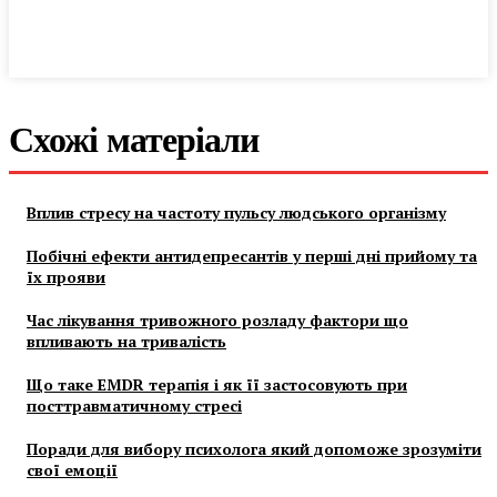
Схожі матеріали
Вплив стресу на частоту пульсу людського організму
Побічні ефекти антидепресантів у перші дні прийому та
їх прояви
Час лікування тривожного розладу фактори що
впливають на тривалість
Що таке EMDR терапія і як її застосовують при
посттравматичному стресі
Поради для вибору психолога який допоможе зрозуміти
свої емоції