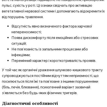
пульс, сухість у роті. Ці ознаки свідчать про активацію
вегетативної нервової системи і допомагають відокремити їх
від порушень травлення.
Відсутність явно визначеного фактора харчової
непереносимості;
Поява дискомфорту після емоційних або стресових
ситуацій;
Не пов’язаність із запальними процесами або
інфекціями;
Перемінний характер і короткотривалість проявів.
У той час як органічні ураження шлунково-кишкового тракту
супроводжуються постійним відчуттям неприємності, що
посилюється після їжі та пов’язане з іншими порушеннями
(біль, печія, блювання), психогенний варіант зазвичай
з’являється без будь-яких фізичних тригерів.
Діагностичні особливості