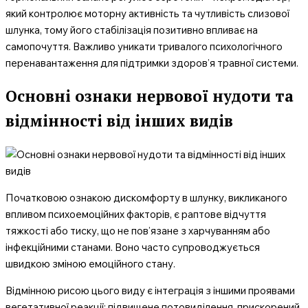
який контролює моторну активність та чутливість слизової
шлунка, тому його стабілізація позитивно впливає на
самопочуття. Важливо уникати тривалого психологічного
перенавантаження для підтримки здоров’я травної системи.
Основні ознаки нервової нудоти та
відмінності від інших видів
Початковою ознакою дискомфорту в шлунку, викликаного
впливом психоемоційних факторів, є раптове відчуття
тяжкості або тиску, що не пов’язане з харчуванням або
інфекційними станами. Воно часто супроводжується
швидкою зміною емоційного стану.
Відмінною рисою цього виду є інтеграція з іншими проявами
вегетативної реакції: підвищене потовиділення, прискорений