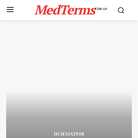
MedTerms
COM.UA
ПСИХІАТРІЯ