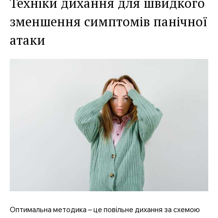
Техніки дихання для швидкого
зменшення симптомів панічної
атаки
SUBSCRIBE NOW
Company
Про нас
Оптимальна методика – це повільне дихання за схемою
Контакти