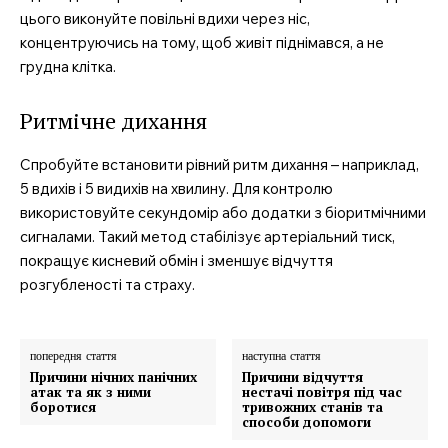
цього виконуйте повільні вдихи через ніс,
концентруючись на тому, щоб живіт піднімався, а не
грудна клітка.
Ритмічне дихання
Спробуйте встановити рівний ритм дихання – наприклад,
5 вдихів і 5 видихів на хвилину. Для контролю
використовуйте секундомір або додатки з біоритмічними
сигналами. Такий метод стабілізує артеріальний тиск,
покращує кисневий обмін і зменшує відчуття
розгубленості та страху.
попередня стаття
наступна стаття
Причини нічних панічних
Причини відчуття
атак та як з ними
нестачі повітря під час
боротися
тривожних станів та
способи допомоги