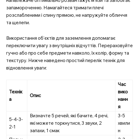
напівлежаче оптимально розвантажує м’язи та запобігає
запамороченню. Намагайтеся тримати плечі
розслабленими і спину прямою, не напружуйте обличчя
та щелепи.
Використання об’єктів для заземлення допомагає
переключити увагу з внутрішніх відчуттів. Перераховуйте
гучно або про себе предмети навколо, їх колір, форму та
текстуру. Нижче наведено простий перелік технік для
відновлення уваги:
Час
Технік
вико
Опис
а
нанн
я
Визначте 5 речей, які бачите, 4 речі,
3-5
5-4-3-
які можете торкнутися, 3 звуки, 2
хвили
2-1
запахи, 1 смак
н