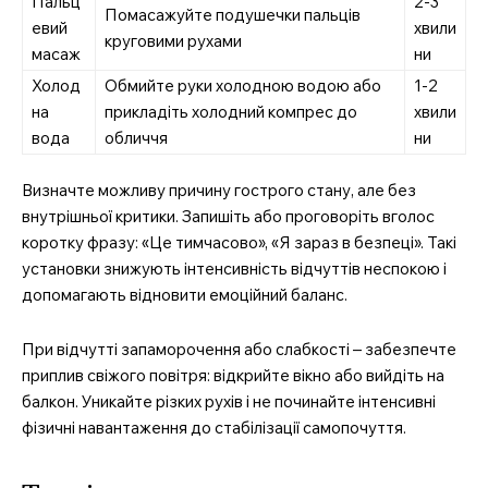
Пальц
2-3
Помасажуйте подушечки пальців
евий
хвили
круговими рухами
масаж
ни
Холод
Обмийте руки холодною водою або
1-2
на
прикладіть холодний компрес до
хвили
вода
обличчя
ни
Визначте можливу причину гострого стану, але без
внутрішньої критики. Запишіть або проговоріть вголос
коротку фразу: «Це тимчасово», «Я зараз в безпеці». Такі
установки знижують інтенсивність відчуттів неспокою і
допомагають відновити емоційний баланс.
При відчутті запаморочення або слабкості – забезпечте
приплив свіжого повітря: відкрийте вікно або вийдіть на
балкон. Уникайте різких рухів і не починайте інтенсивні
MedTerms.com.ua
фізичні навантаження до стабілізації самопочуття.
професійний медичний
портал