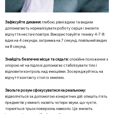
Зафіксуйте дихання:
глибокі, рівні вдихи та видихи
допомагають нормалізувати роботу серця і знизити
відчуття нестачі повітря. Використовуйте техніку 4-7-8:
вдих на 4 секунди, затримка на 7 секунд, повільний видих
на 8 секунд.
Знайдіть безпечне місце та сядьте:
спокійне положення з
опорою ніг на підлозі допомагає стабілізувати тіло і
відновити контроль над емоціями. Зосереджуйтесь на
відчутті контакту стоп із землею.
Звольте розум сфокусуватися на реальному:
відволічіться за допомогою конкретних дій: опишіть п’ять
предметів у кімнаті, назвіть чотири звуки, що чуєте,
торкніться трьох поверхонь навколо. Це знизить