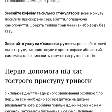
інтенсивність емоційної реакції.
Уникайте кофеїну та сильних стимуляторів:
вони можуть
посилити прискорене серцебиття, погіршуючи
самопочуття. Оберіть теплий трав’яний чай або воду без
газу.
Звертайте увагу на м’язове напруження:
розслабте плечі,
шию та руки, використовуючи прості вправи або легкий
самомасаж. Це зменшить фізичне напруження в тілі.
Перша допомога під час
гострого приступу тривоги
Як тільки відчуття надмірного хвилювання охоплює тіло,
перш за все необхідно зосередитись на диханні:
вповільнити його, роблячи повільні вдихи через ніс на 4
секунди, затримати дихання на 7 секунд і повільно