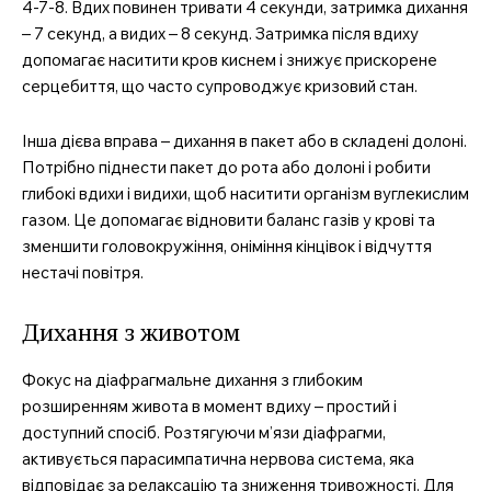
4-7-8. Вдих повинен тривати 4 секунди, затримка дихання
Підписка
– 7 секунд, а видих – 8 секунд. Затримка після вдиху
Мій акаунт
допомагає наситити кров киснем і знижує прискорене
серцебиття, що часто супроводжує кризовий стан.
Медичні книги
Інша дієва вправа – дихання в пакет або в складені долоні.
Потрібно піднести пакет до рота або долоні і робити
глибокі вдихи і видихи, щоб наситити організм вуглекислим
газом. Це допомагає відновити баланс газів у крові та
зменшити головокружіння, оніміння кінцівок і відчуття
нестачі повітря.
Дихання з животом
Фокус на діафрагмальне дихання з глибоким
розширенням живота в момент вдиху – простий і
доступний спосіб. Розтягуючи м’язи діафрагми,
активується парасимпатична нервова система, яка
відповідає за релаксацію та зниження тривожності. Для