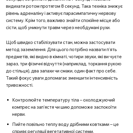
видихати ротом протягом 8 секунд. Така техніка знижує
рівень адреналіну і активує парасимпатичну нервову
систему. Крім того, важливо знайти спокійне місце або
сісти, щоб уникнути травм через необдумані рухи.
Щоб швидко стабілізувати стан, можна застосувати
метод заземлення. Для цього потрібно назвати п’ять
предметів, які видно в кімнаті, чотири звуки, які ви чуєте
зараз, три фізичні відчуття (наприклад, торкання рукою
до стільця), два запахи чи смаки, один факт про себе.
Такий фокус уваги допомагає зменшити інтенсивність
тривожності.
Контролюйте температуру тіла – охолоджуючий
компрес на зап’ястя чи шию допоможе заспокоїти
нерви.
Пийте повільно теплу воду дрібними ковтками – це
сприяє регуляції вегетативної системи.