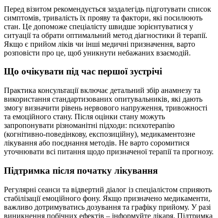
Перед візитом рекомендується заздалегідь підготувати список
симптомів, тривалість їх прояву та фактори, які посилюють
стан. Це допоможе спеціалісту швидше зорієнтуватися у
ситуації та обрати оптимальний метод діагностики й терапії.
Якщо є прийом ліків чи інші медичні призначення, варто
розповісти про це, щоб уникнути небажаних взаємодій.
Що очікувати під час першої зустрічі
Практика консультації включає детальний збір анамнезу та
використання стандартизованих опитувальників, які дають
змогу визначити рівень нервового напруження, тривожності
та емоційного стану. Після оцінки стану можуть
запропонувати різноманітні підходи: психотерапію
(когнітивно-поведінкову, експозиційну), медикаментозне
лікування або поєднання методів. Не варто соромитися
уточнювати всі питання щодо призначеної терапії та прогнозу.
Підтримка після початку лікування
Регулярні сеанси та відвертий діалог із спеціалістом сприяють
стабілізації емоційного фону. Якщо призначено медикаменти,
важливо дотримуватись дозування та графіку прийому. У разі
виникнення побічних ефектів – інформуйте лікаря. Підтримка