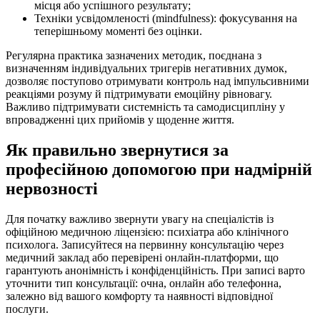
місця або успішного результату;
Техніки усвідомленості (mindfulness): фокусування на
теперішньому моменті без оцінки.
Регулярна практика зазначених методик, поєднана з
визначенням індивідуальних тригерів негативних думок,
дозволяє поступово отримувати контроль над імпульсивними
реакціями розуму й підтримувати емоційну рівновагу.
Важливо підтримувати системність та самодисципліну у
впровадженні цих прийомів у щоденне життя.
Як правильно звернутися за
професійною допомогою при надмірній
нервозності
Для початку важливо звернути увагу на спеціалістів із
офіційною медичною ліцензією: психіатра або клінічного
психолога. Записуйтеся на первинну консультацію через
медичний заклад або перевірені онлайн-платформи, що
гарантують анонімність і конфіденційність. При записі варто
уточнити тип консультації: очна, онлайн або телефонна,
залежно від вашого комфорту та наявності відповідної
послуги.