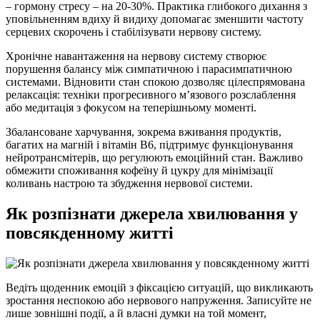
– гормону стресу – на 20-30%. Практика глибокого дихання з
уповільненням вдиху й видиху допомагає зменшити частоту
серцевих скорочень і стабілізувати нервову систему.
Хронічне навантаження на нервову систему створює
порушення балансу між симпатичною і парасимпатичною
системами. Відновити стан спокою дозволяє цілеспрямована
релаксація: техніки прогресивного м’язового розслаблення
або медитація з фокусом на теперішньому моменті.
Збалансоване харчування, зокрема вживання продуктів,
багатих на магній і вітамін В6, підтримує функціонування
нейротрансмітерів, що регулюють емоційний стан. Важливо
обмежити споживання кофеїну й цукру для мінімізації
коливань настрою та збудження нервової системи.
Як розпізнати джерела хвилювання у
повсякденному житті
Ведіть щоденник емоцій з фіксацією ситуацій, що викликають
зростання неспокою або нервового напруження. Записуйте не
лише зовнішні події, а й власні думки на той момент,