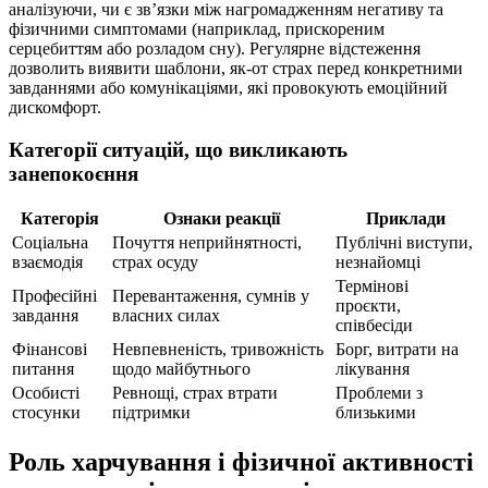
аналізуючи, чи є зв’язки між нагромадженням негативу та
фізичними симптомами (наприклад, прискореним
серцебиттям або розладом сну). Регулярне відстеження
дозволить виявити шаблони, як-от страх перед конкретними
завданнями або комунікаціями, які провокують емоційний
дискомфорт.
Категорії ситуацій, що викликають
занепокоєння
Категорія
Ознаки реакції
Приклади
Соціальна
Почуття неприйнятності,
Публічні виступи,
взаємодія
страх осуду
незнайомці
Термінові
Професійні
Перевантаження, сумнів у
проєкти,
завдання
власних силах
співбесіди
Фінансові
Невпевненість, тривожність
Борг, витрати на
питання
щодо майбутнього
лікування
Особисті
Ревнощі, страх втрати
Проблеми з
стосунки
підтримки
близькими
Роль харчування і фізичної активності