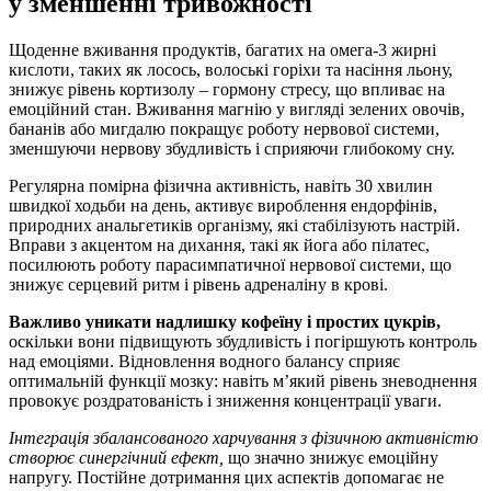
у зменшенні тривожності
Щоденне вживання продуктів, багатих на омега-3 жирні
кислоти, таких як лосось, волоські горіхи та насіння льону,
знижує рівень кортизолу – гормону стресу, що впливає на
емоційний стан. Вживання магнію у вигляді зелених овочів,
бананів або мигдалю покращує роботу нервової системи,
зменшуючи нервову збудливість і сприяючи глибокому сну.
Регулярна помірна фізична активність, навіть 30 хвилин
швидкої ходьби на день, активує вироблення ендорфінів,
природних анальгетиків організму, які стабілізують настрій.
Вправи з акцентом на дихання, такі як йога або пілатес,
посилюють роботу парасимпатичної нервової системи, що
знижує серцевий ритм і рівень адреналіну в крові.
Важливо уникати надлишку кофеїну і простих цукрів,
оскільки вони підвищують збудливість і погіршують контроль
над емоціями. Відновлення водного балансу сприяє
оптимальній функції мозку: навіть м’який рівень зневоднення
провокує роздратованість і зниження концентрації уваги.
Інтеграція збалансованого харчування з фізичною активністю
створює синергічний ефект,
що значно знижує емоційну
напругу. Постійне дотримання цих аспектів допомагає не