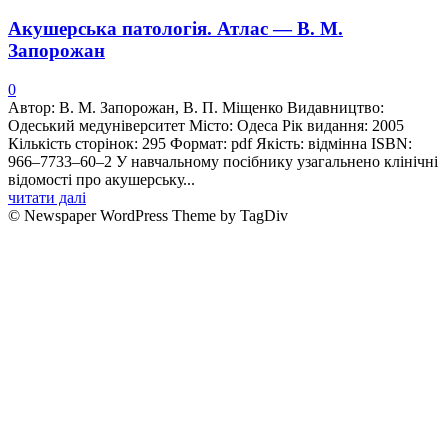
Акушерська патологія. Атлас — В. М.
Запорожан
0
Автор: В. М. Запорожан, В. П. Міщенко Видавництво:
Одеський медуніверситет Місто: Одеса Рік видання: 2005
Кількість сторінок: 295 Формат: pdf Якість: відмінна ISBN:
966–7733–60–2 У навчальному посiбнику узагальнено клiнiчнi
вiдомостi про акушерську...
читати далі
© Newspaper WordPress Theme by TagDiv