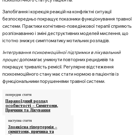
Запобігання і корекція реакцій на конфліктні ситуації
безпосередньо покращує показники функціонування травної
системи. Практики когнітивно-поведінкової терапії сприяють
розпізнаванню і зміні деструктивних моделей мислення, що
істотно знижує симптоматику мотильних розладів.
Інтегрування психоемоційної підтримки в лікувальний
процес
допомагає уникнути повторних рецидивів та
покращує тривалість ремісії. Регулярне відстеження
психоемоційного стану має стати нормою в пацієнтів із
функціональними порушеннями травної системи.
попередня стаття
Параноїдний розлад
особистості – Симптоми,
Причини та Лікування
наступна стаття
Злоякісна гіпертермія –
симптоми, причина та