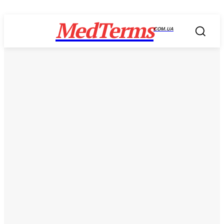
MedTerms
COM.UA