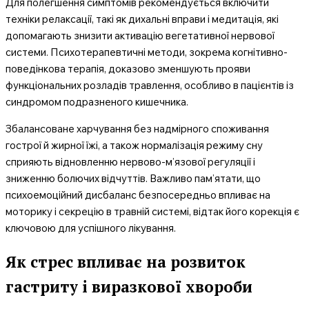
Для полегшення симптомів рекомендується включити
техніки релаксації, такі як дихальні вправи і медитація, які
допомагають знизити активацію вегетативної нервової
системи. Психотерапевтичні методи, зокрема когнітивно-
поведінкова терапія, доказово зменшують прояви
функціональних розладів травлення, особливо в пацієнтів із
синдромом подразненого кишечника.
Збалансоване харчування без надмірного споживання
гострої й жирної їжі, а також нормалізація режиму сну
сприяють відновленню нервово-м’язової регуляції і
зниженню болючих відчуттів. Важливо пам’ятати, що
психоемоційний дисбаланс безпосередньо впливає на
моторику і секрецію в травній системі, відтак його корекція є
ключовою для успішного лікування.
Як стрес впливає на розвиток
гастриту і виразкової хвороби