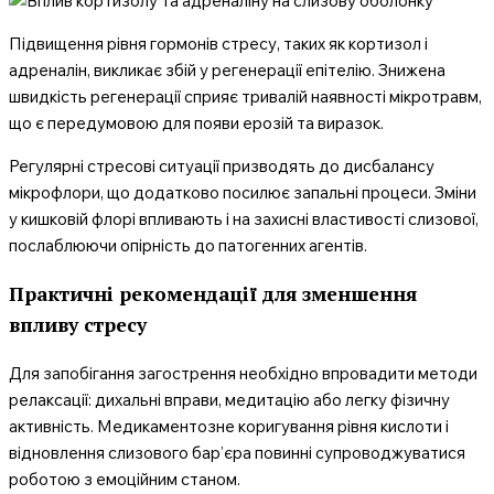
Підвищення рівня гормонів стресу, таких як кортизол і
адреналін, викликає збій у регенерації епітелію. Знижена
швидкість регенерації сприяє тривалій наявності мікротравм,
що є передумовою для появи ерозій та виразок.
Регулярні стресові ситуації призводять до дисбалансу
мікрофлори, що додатково посилює запальні процеси. Зміни
у кишковій флорі впливають і на захисні властивості слизової,
послаблюючи опірність до патогенних агентів.
Практичні рекомендації для зменшення
впливу стресу
Для запобігання загострення необхідно впровадити методи
релаксації: дихальні вправи, медитацію або легку фізичну
активність. Медикаментозне коригування рівня кислоти і
відновлення слизового бар’єра повинні супроводжуватися
роботою з емоційним станом.