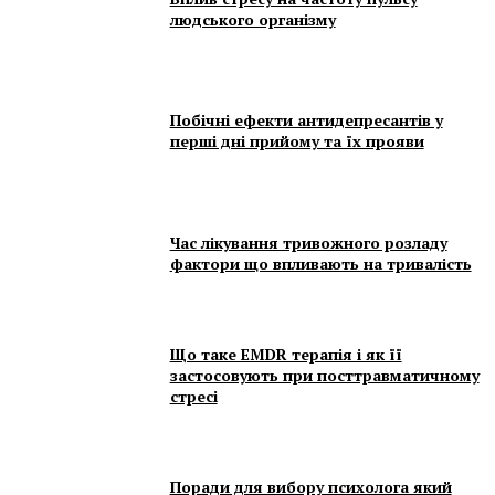
людського організму
Побічні ефекти антидепресантів у
перші дні прийому та їх прояви
Час лікування тривожного розладу
фактори що впливають на тривалість
Що таке EMDR терапія і як її
застосовують при посттравматичному
стресі
Поради для вибору психолога який