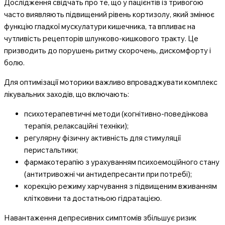
Дослідження свідчать про те, що у пацієнтів із тривогою
часто виявляють підвищений рівень кортизолу, який змінює
функцію гладкої мускулатури кишечника, та впливає на
чутливість рецепторів шлунково-кишкового тракту. Це
призводить до порушень ритму скорочень, дискомфорту і
болю.
Для оптимізації моторики важливо впроваджувати комплекс
лікувальних заходів, що включають:
психотерапевтичні методи (когнітивно-поведінкова
терапія, релаксаційні техніки);
регулярну фізичну активність для стимуляції
перистальтики;
фармакотерапію з урахуванням психоемоційного стану
(антитривожні чи антидепресанти при потребі);
корекцію режиму харчування з підвищеним вживанням
клітковини та достатньою гідратацією.
Навантаження депресивних симптомів збільшує ризик