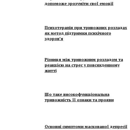
допоможе зрозуміти свої емоції
Психотерапія при тривожних розладах
як метод підтримки психічного
здоров’я
Різниця між тривожним розладом та
реакцією на стрес у повсякденному
житті
Що таке високофункціональна
тривожність її ознаки та прояви
Основні симптоми маскованої депресії