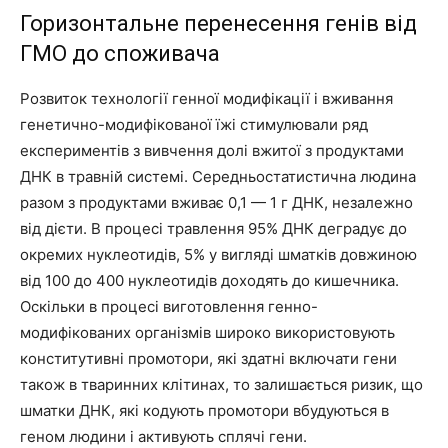
Горизонтальне перенесення генів від
ГМО до споживача
Розвиток технології генної модифікації і вживання
генетично-модифікованої їжі стимулювали ряд
експериментів з вивчення долі вжитої з продуктами
ДНК в травній системі. Середньостатистична людина
разом з продуктами вживає 0,1 — 1 г ДНК, незалежно
від дієти. В процесі травлення 95% ДНК деградує до
окремих нуклеотидів, 5% у вигляді шматків довжиною
від 100 до 400 нуклеотидів доходять до кишечника.
Оскільки в процесі виготовлення генно-
модифікованих організмів широко використовують
конститутивні промотори, які здатні включати гени
також в тваринних клітинах, то залишається ризик, що
шматки ДНК, які кодують промотори вбудуються в
геном людини і активують сплячі гени.