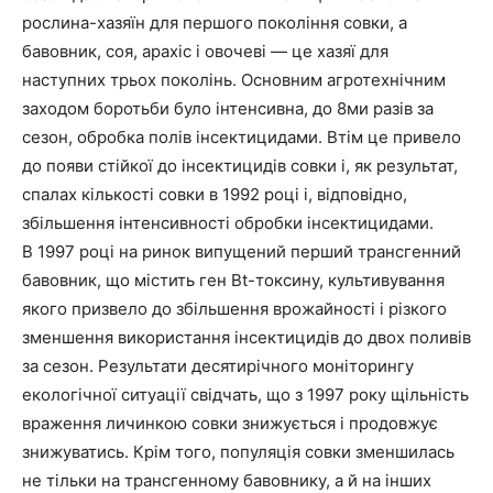
рослина-хазяїн для першого покоління совки, а
бавовник, соя, арахіс і овочеві — це хазяї для
наступних трьох поколінь. Основним агротехнічним
заходом боротьби було інтенсивна, до 8ми разів за
сезон, обробка полів інсектицидами. Втім це привело
до появи стійкої до інсектицидів совки і, як результат,
спалах кількості совки в 1992 році і, відповідно,
збільшення інтенсивності обробки інсектицидами.
В 1997 році на ринок випущений перший трансгенний
бавовник, що містить ген Bt-токсину, культивування
якого призвело до збільшення врожайності і різкого
зменшення використання інсектицидів до двох поливів
за сезон. Результати десятирічного моніторингу
екологічної ситуації свідчать, що з 1997 року щільність
враження личинкою совки знижується і продовжує
знижуватись. Крім того, популяція совки зменшилась
не тільки на трансгенному бавовнику, а й на інших