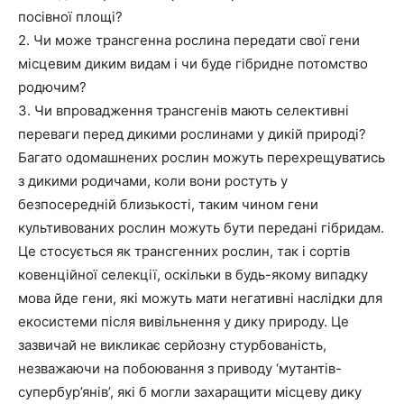
посівної площі?
2. Чи може трансгенна рослина передати свої гени
місцевим диким видам і чи буде гібридне потомство
родючим?
3. Чи впровадження трансгенів мають селективні
переваги перед дикими рослинами у дикій природі?
Багато одомашнених рослин можуть перехрещуватись
з дикими родичами, коли вони ростуть у
безпосередній близькості, таким чином гени
культивованих рослин можуть бути передані гібридам.
Це стосується як трансгенних рослин, так і сортів
ковенційної селекції, оскільки в будь-якому випадку
мова йде гени, які можуть мати негативні наслідки для
екосистеми після вивільнення у дику природу. Це
зазвичай не викликає серйозну стурбованість,
незважаючи на побоювання з приводу ‘мутантів-
супербур’янів’, які б могли захаращити місцеву дику