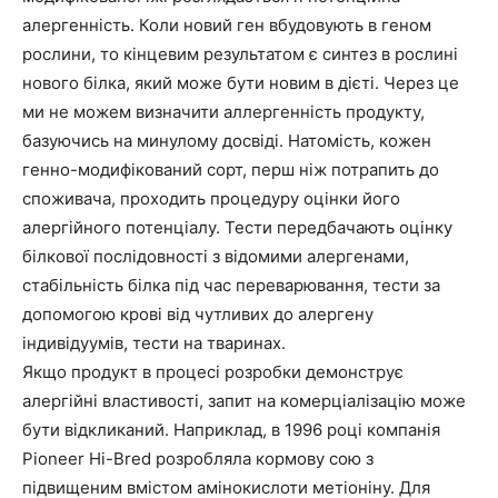
алергенність. Коли новий ген вбудовують в геном
рослини, то кінцевим результатом є синтез в рослині
нового білка, який може бути новим в дієті. Через це
ми не можем визначити аллергенність продукту,
базуючись на минулому досвіді. Натомість, кожен
генно-модифікований сорт, перш ніж потрапить до
споживача, проходить процедуру оцінки його
алергійного потенціалу. Тести передбачають оцінку
білкової послідовності з відомими алергенами,
стабільність білка під час переварювання, тести за
допомогою крові від чутливих до алергену
індивідуумів, тести на тваринах.
Якщо продукт в процесі розробки демонструє
алергійні властивості, запит на комерціалізацію може
бути відкликаний. Наприклад, в 1996 році компанія
Pioneer Hi-Bred розробляла кормову сою з
підвищеним вмістом амінокиcлоти метіоніну. Для