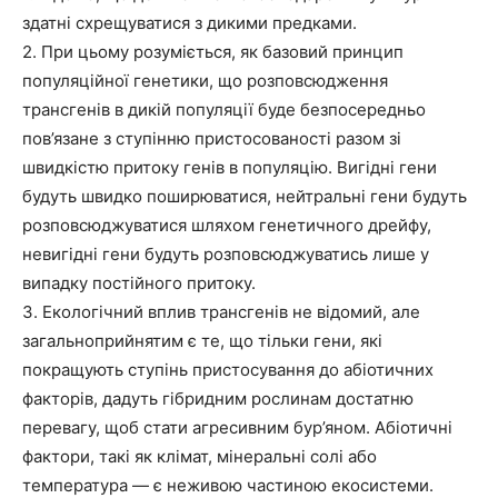
здатні схрещуватися з дикими предками.
2. При цьому розуміється, як базовий принцип
популяційної генетики, що розповсюдження
трансгенів в дикій популяції буде безпосередньо
пов’язане з ступінню пристосованості разом зі
швидкістю притоку генів в популяцію. Вигідні гени
будуть швидко поширюватися, нейтральні гени будуть
розповсюджуватися шляхом генетичного дрейфу,
невигідні гени будуть розповсюджуватись лише у
випадку постійного притоку.
3. Екологічний вплив трансгенів не відомий, але
загальноприйнятим є те, що тільки гени, які
покращують ступінь пристосування до абіотичних
факторів, дадуть гібридним рослинам достатню
перевагу, щоб стати агресивним бур’яном. Абіотичні
фактори, такі як клімат, мінеральні солі або
температура — є неживою частиною екосистеми.