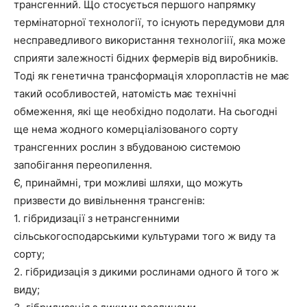
трансгенний. Що стосується першого напрямку
термінаторної технології, то існують передумови для
несправедливого використання технологіії, яка може
Company
сприяти залежності бідних фермерів від виробників.
Тоді як генетична трансформація хлоропластів не має
Про нас
такий особливостей, натомість має технічні
Контакти
обмеження, які ще необхідно подолати. На сьогодні
ще нема жодного комерціалізованого сорту
Підписка
трансгенних рослин з вбудованою системою
Мій акаунт
запобігання переопилення.
Медичні книги
Є, принаймні, три можливі шляхи, що можуть
призвести до вивільнення трансгенів:
1. гібридизації з нетрансгенними
сільськогосподарськими культурами того ж виду та
сорту;
2. гібридизація з дикими рослинами одного й того ж
виду;