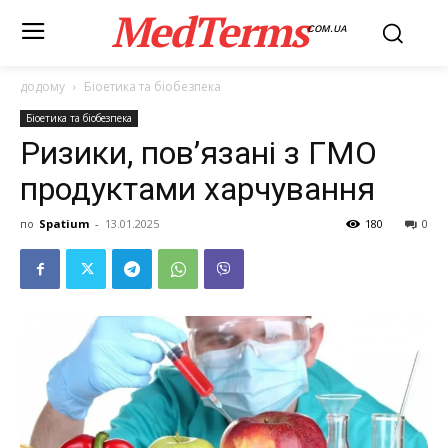
MedTerms
COM.UA
додому
Біоетика та біобезпека
Біоетика та біобезпека
Ризики, пов’язані з ГМО
продуктами харчування
по
Spatium
-
13.01.2025
180
0