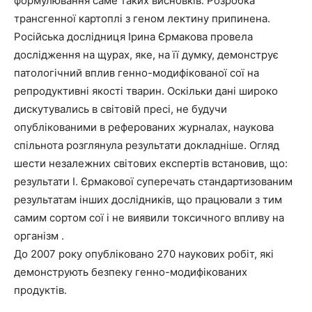
формулювання саме таких висновків. Розробка
трансгенної картоплі з геном лектину припинена.
Російська дослідниця Ірина Єрмакова провела
дослідження на щурах, яке, на її думку, демонструє
патологічний вплив генно-модифікованої сої на
репродуктивні якості тварин. Оскільки дані широко
дискутувались в світовій пресі, не будучи
опублікованими в реферованих журналах, наукова
спільнота розглянула результати докладніше. Огляд
шести незалежних світових експертів встановив, що:
результати І. Єрмакової суперечать стандартизованим
результатам інших дослідників, що працювали з тим
самим сортом сої і не виявили токсичного впливу на
організм .
До 2007 року опубліковано 270 наукових робіт, які
демонструють безпеку генно-модифікованих
продуктів.