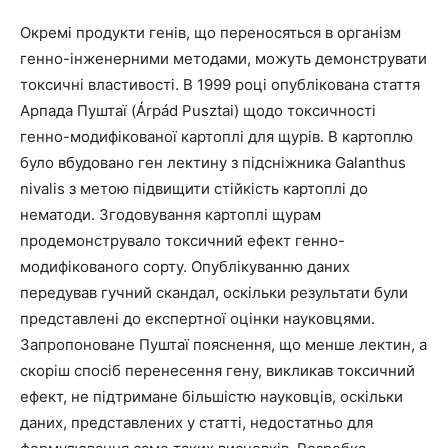
Окремі продукти генів, що переносяться в організм
генно-інженерними методами, можуть демонструвати
токсичні властивості. В 1999 році опублікована стаття
Арпада Пуштаї (Árpád Pusztai) щодо токсичності
генно-модифікованої картоплі для щурів. В картоплю
було вбудовано ген лектину з підсніжника Galanthus
nivalis з метою підвищити стійкість картоплі до
нематоди. Згодовування картоплі щурам
продемонструвало токсичний ефект генно-
модифікованого сорту. Опублікуванню даних
передував гучний скандал, оскільки результати були
представлені до експертної оцінки науковцями.
Запропоноване Пуштаї пояснення, що менше лектин, а
скоріш спосіб перенесення гену, викликав токсичний
ефект, не підтримане більшістю науковців, оскільки
даних, представлених у статті, недостатньо для