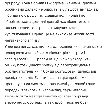
природу. Хоча гібриди між одомашненими і дикими
рослинами далеко не рідкість, в більшості випадків ці
гібриди не є родючим завдяки поліплоїдії і не
зберігаються в довкіллі довгий час після того, як
MedTerms.com.ua
одомашнений сорт рослин вилучається з
професійний медичний
культивування. Однак, це не виключає можливості
портал
негативного впливу.
У деяких випадках, пилок з одомашнених рослин може
поширюватися на багато кілометрів з вітром і
запліднювати інші рослини. Це може ускладнити
оцінку потенційного збитку від перехрещування,
оскільки потенційні гібриди розташовані далеко від
дослідних полів. Для вирішення цієї проблеми
пропонуються системи, призначені для запобігання
передачі трансгенів, наприклад, термінаторні
технології та методи генетичної трансформації
виключно хлоропластів так, щоб пилок не був
SUBSCRIBE NOW