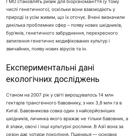
ГМО становлять ризик для біорізноманіття (у тому
числі генетичного), оскільки вони взаємодіють у
природі із усім живим, що їх оточує. Вчені визначили
декілька проблемних сфер – появу нових шкідників,
бур’янів, генетичного забруднення, перехресного
запилення генетично модифікованих культур і
звичайних, появу нових вірусів та ін.
Експериментальні дані
екологічних досліджень
Станом на 2007 рік у світі вирощувалось 14 млн
гектарів трансгенного бавовнику, з них 3,8 млн га в
Китаї. Бавовникова совка один з найсерйозніших
шкідників, личинка якого вражає не тільки бавовник, а
й злаки, овочі і інші культурні рослини. В Азії вона за
сезон дає чотири покоління. Пшениця — основна