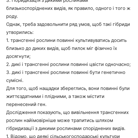
3. гібридизація з дикими рослинами
близькоспоріднених видів, як правило, одного і того ж
роду.
Однак, треба задовольнити ряд умов, щоб такі гібриди
утворились:
1. трансгенні рослини повинні культивуватись досить
близько до диких видів, щоб пилок міг фізично їх
досягнути;
2. дикі і трансгенні рослини повинні цвісти одночасно;
3. дикі і трансгенні рослини повинні бути генетично
сумісні.
Для того, щоб нащадки збереглись, вони повинні були
життєздатними і плідними, а також містити
перенесений ген.
Дослідження показують, що вивільнення трансгенних
рослин найімовірніше може трапитись шляхом
гібридизації з дикими рослинами споріднених видів.
1. Відомо, що деякі сільськогосподарські культури