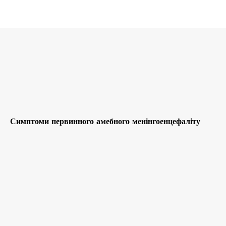
Симптоми первинного амебного менінгоенцефаліту