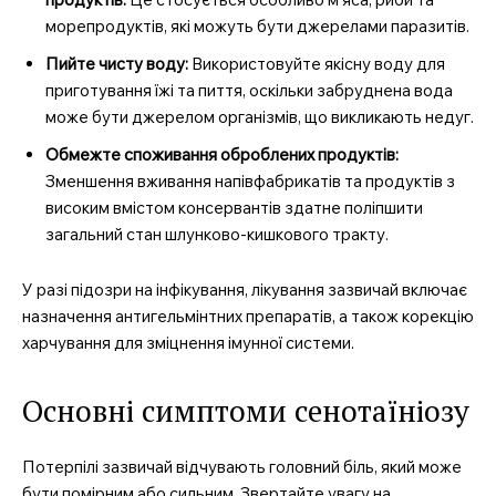
морепродуктів, які можуть бути джерелами паразитів.
Пийте чисту воду:
Використовуйте якісну воду для
приготування їжі та пиття, оскільки забруднена вода
може бути джерелом організмів, що викликають недуг.
Обмежте споживання оброблених продуктів:
Зменшення вживання напівфабрикатів та продуктів з
високим вмістом консервантів здатне поліпшити
загальний стан шлунково-кишкового тракту.
У разі підозри на інфікування, лікування зазвичай включає
назначення антигельмінтних препаратів, а також корекцію
харчування для зміцнення імунної системи.
Основні симптоми сенотаїніозу
Потерпілі зазвичай відчувають головний біль, який може
MedTerms.com.ua
бути помірним або сильним. Звертайте увагу на