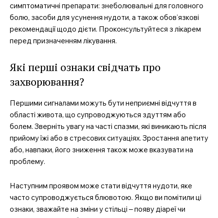
Про нас
симптоматичні препарати: знеболювальні для головного
Контакти
болю, засоби для усунення нудоти, а також обов’язкові
рекомендації щодо дієти. Проконсультуйтеся з лікарем
Підписка
перед призначенням лікування.
Мій акаунт
Медичні книги
Які перші ознаки свідчать про
захворювання?
Першими сигналами можуть бути неприємні відчуття в
області живота, що супроводжуються здуттям або
болем. Зверніть увагу на часті спазми, які виникають після
прийому їжі або в стресових ситуаціях. Зростання апетиту
або, навпаки, його зниження також може вказувати на
проблему.
Наступним проявом може стати відчуття нудоти, яке
часто супроводжується блювотою. Якщо ви помітили ці
ознаки, зважайте на зміни у стільці – появу діареї чи