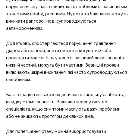
професійний медичний
порушення сну, часто виникають проблеми із засинанням
портал
та частими пробудженнями. Нудота та блювання можуть
виникати раптово, іноді супроводжуються
запамороченням.
Додатково, спостерігаються порушення травлення:
діарея або запори, апетит може знижуватися або
пропадати зовсім. Біль у животі, зазвичай локалізовані в
нижній частині, можуть бути частими. Зовнішні прояви
включають шкірні висипання, які часто супроводжуються
свербінням.
SUBSCRIBE NOW
Багато пацієнтів також відзначають загальну слабкість,
швидку стомлюваність. Важливо звернутися до
спеціаліста, якщо симптоми маскують важчі проблеми
або не зникають протягом декількох днів.
Company
Для полегшення стану можна використовувати