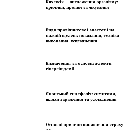
Кахексія — виснаження організму:
причини, прояви та лікування
Види провідникової анестезії на
нижній щелепі: показання, техніка
виконання, ускладнення
Визначення та основні аспекти
гіперліпідемії
Японський енцефаліт: симптоми,
шляхи зараження та ускладнення
Основні причини виникнення страху
ос