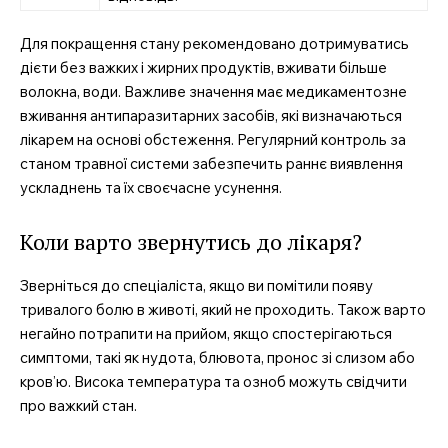
Для покращення стану рекомендовано дотримуватись
дієти без важких і жирних продуктів, вживати більше
волокна, води. Важливе значення має медикаментозне
вживання антипаразитарних засобів, які визначаються
лікарем на основі обстеження. Регулярний контроль за
станом травної системи забезпечить раннє виявлення
ускладнень та їх своєчасне усунення.
Коли варто звернутись до лікаря?
Зверніться до спеціаліста, якщо ви помітили появу
тривалого болю в животі, який не проходить. Також варто
негайно потрапити на прийом, якщо спостерігаються
симптоми, такі як нудота, блювота, пронос зі слизом або
кров’ю. Висока температура та озноб можуть свідчити
про важкий стан.