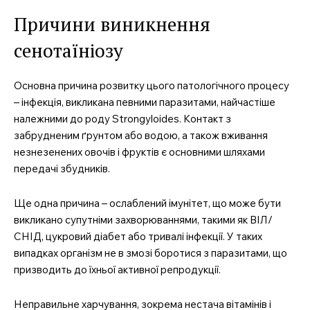
Причини виникнення
сенотаїніозу
Основна причина розвитку цього патологічного процесу
– інфекція, викликана певними паразитами, найчастіше
належними до роду Strongyloides. Контакт з
забрудненим ґрунтом або водою, а також вживання
незнезенених овочів і фруктів є основними шляхами
передачі збудників.
Ще одна причина – ослаблений імунітет, що може бути
викликано супутніми захворюваннями, такими як ВІЛ/
СНІД, цукровий діабет або тривалі інфекції. У таких
випадках організм не в змозі боротися з паразитами, що
призводить до їхньої активної репродукції.
Неправильне харчування, зокрема нестача вітамінів і