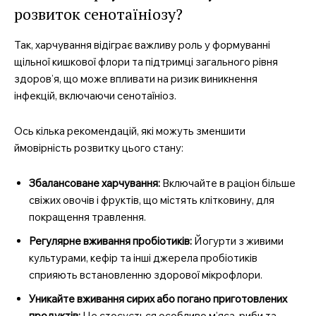
розвиток сенотаїніозу?
Так, харчування відіграє важливу роль у формуванні
щільної кишкової флори та підтримці загального рівня
здоров’я, що може впливати на ризик виникнення
інфекцій, включаючи сенотаїніоз.
Ось кілька рекомендацій, які можуть зменшити
ймовірність розвитку цього стану:
Збалансоване харчування:
Включайте в раціон більше
свіжих овочів і фруктів, що містять клітковину, для
покращення травлення.
Регулярне вживання пробіотиків:
Йогурти з живими
культурами, кефір та інші джерела пробіотиків
сприяють встановленню здорової мікрофлори.
Уникайте вживання сирих або погано приготовлених
продуктів:
Це стосується особливо м’яса, риби та