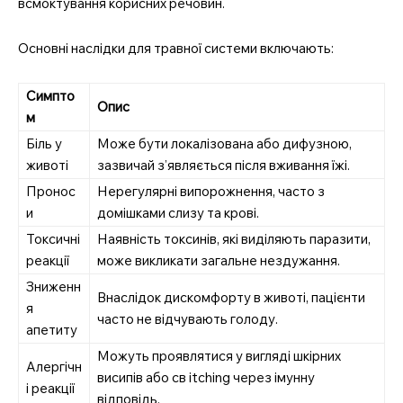
всмоктування корисних речовин.
Основні наслідки для травної системи включають:
Симпто
Опис
м
Біль у
Може бути локалізована або дифузною,
животі
зазвичай з’являється після вживання їжі.
Пронос
Нерегулярні випорожнення, часто з
и
домішками слизу та крові.
Токсичні
Наявність токсинів, які виділяють паразити,
реакції
може викликати загальне нездужання.
Зниженн
Внаслідок дискомфорту в животі, пацієнти
я
часто не відчувають голоду.
апетиту
Можуть проявлятися у вигляді шкірних
Алергічн
висипів або св itching через імунну
і реакції
відповідь.