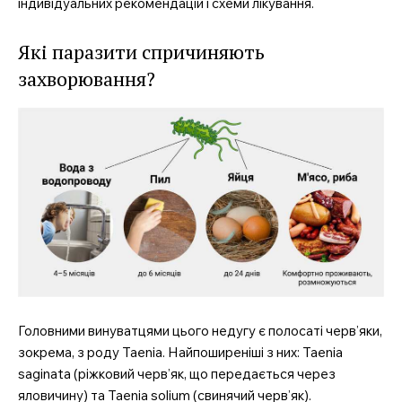
індивідуальних рекомендацій і схеми лікування.
Які паразити спричиняють
захворювання?
Головними винуватцями цього недугу є полосаті черв’яки,
зокрема, з роду Taenia. Найпоширеніші з них: Taenia
saginata (ріжковий черв’як, що передається через
яловичину) та Taenia solium (свинячий черв’як).