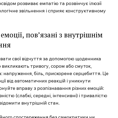
освідом розвиває емпатію та розвінчує ілюзії
ологічне звільнення і сприяє конструктивному
емоції, пов’язані з внутрішнім
ння
вати свої відчуття за допомогою щоденника
о викликають тривогу, сором або смуток,
ла: напруження, біль, прискорене серцебиття. Це
.com.ua
ії від автоматичних реакцій і уникнути
 медичний
ал
нуйте вправу з розпізнавання різних емоцій:
Company
ністю (слабкі, середні, інтенсивні) і тривалістю
свідомити внутрішній стан.
Про нас
Контакти
йного спостереження без самокритики чи