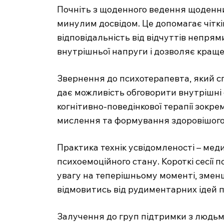
Почніть з щоденного ведення щоденник
минулим досвідом. Це допомагає чіткі
відповідальність від відчуттів непря
внутрішньої напруги і дозволяє кращ
Звернення до психотерапевта, який сп
дає можливість обговорити внутрішні
когнітивно-поведінкової терапії зокр
мислення та формування здоровішого
Практика технік усвідомленості – меди
психоемоційного стану. Короткі сесії 
увагу на теперішньому моменті, зме
відмовитись від рудиментарних ідей 
Залучення до груп підтримки з людьми