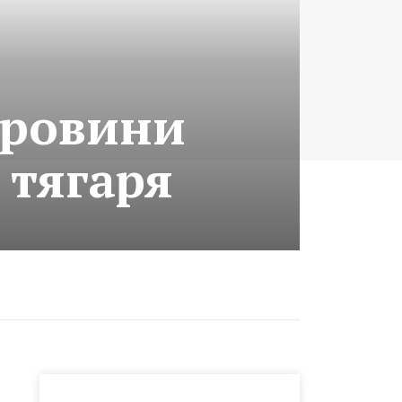
провини
з тягаря