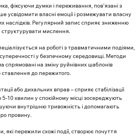
а, фіксуючи думки і переживання, пов’язані з
ше усвідомити власні емоції і розмежувати власну
мих наслідків. Регулярний запис сприяє зниженню
е структурувати мислення.
еціалізується на роботі з травматичними подіями,
 суперечності у безпечному середовищі. Методи
ема спрямовані на зміну руйнівних шаблонів
 ставлення до пережитого.
тації або дихальних вправ – сприяє стабілізації
по 5-10 хвилин у спокійному місці зосереджують
ншуючи внутрішню тривожність і допомагають
про провину.
, які пережили схожі події, створює почуття