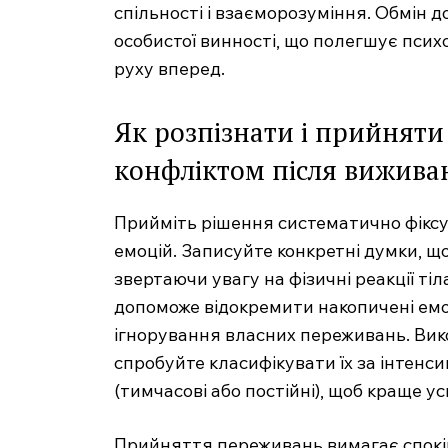
спільності і взаєморозуміння. Обмін д
особистої винності, що полегшує псих
руху вперед.
Як розпізнати і прийняти 
конфліктом після вижива
Прийміть рішення систематично фіксу
емоцій. Записуйте конкретні думки, щ
звертаючи увагу на фізичні реакції ті
MedTerms
допоможе відокремити накопичені емоц
професійний
порт
ігнорування власних переживань. Вико
спробуйте класифікувати їх за інтенсив
(тимчасові або постійні), щоб краще у
Прийняття переживань вимагає спокі