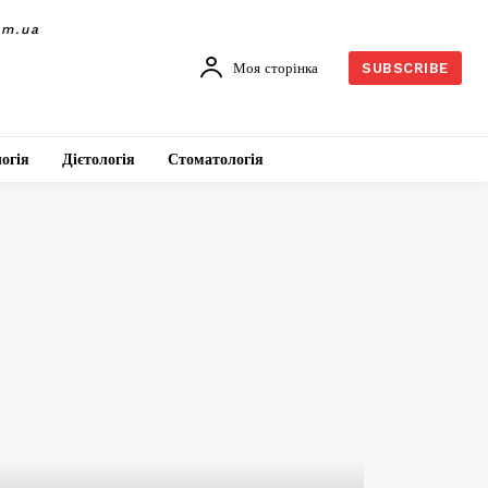
om.ua
Моя сторінка
SUBSCRIBE
огія
Дієтологія
Стоматологія