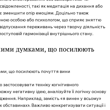
свідомленості, такі як медитація на дихання або
Підписка
є зменшити опір емоціям. Доцільно також
Мій акаунт
реною особою або психологом, що сприяє зняттю
Медичні книги
відпускання переживань через творчу діяльність
поступовій гармонізації внутрішнього стану.
E NOW
вними думками, що посилюють
о застосовувати техніку когнітивного
ожну негативну ідею, аналізуйте її логічну основу
рдження. Наприклад, замість «я винен у всьому»
х обставинах». Важливо конкретизувати ситуації і