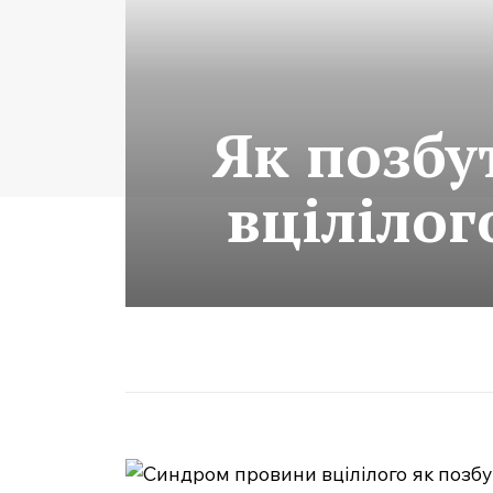
Як позбу
вцілілог