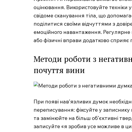
оцінювання. Використовуйте техніки у
свідоме сканування тіла, що допомага
поділитися своїми відчуттями з дові
емоційного навантаження. Регулярне 
або фізичні вправи додатково сприяє 
SUBSCRIB
Методи роботи з негати
почуття вини
При появі нав’язливих думок необхідн
переписування: фіксуйте у записнику к
та замінюйте на більш об’єктивні тве
записуйте «я зробив усе можливе в ци