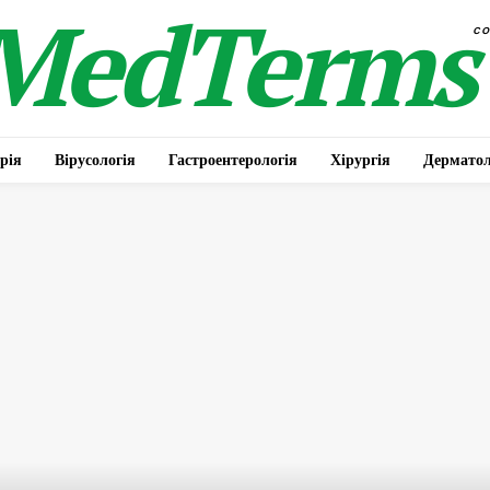
MedTerms
c
рія
Вірусологія
Гастроентерологія
Хірургія
Дерматол