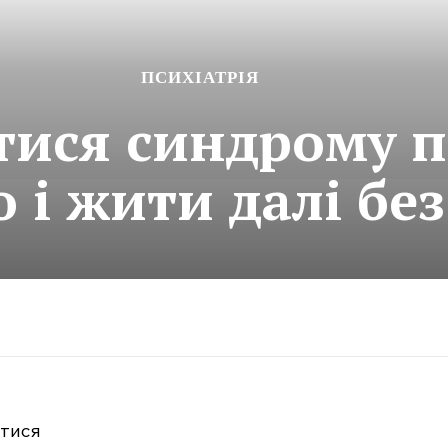
ПСИХІАТРІЯ
тися синдрому 
о і жити далі бе