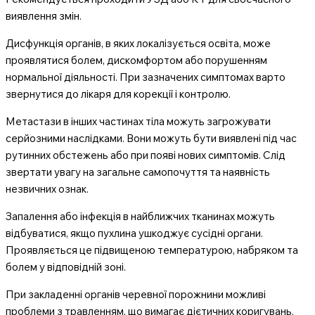
виявлення змін.
Дисфункція органів, в яких локалізується освіта, може
проявлятися болем, дискомфортом або порушенням
нормальної діяльності. При зазначених симптомах варто
звернутися до лікаря для корекції і контролю.
Метастази в інших частинах тіла можуть загрожувати
серйозними наслідками. Вони можуть бути виявлені під час
рутинних обстежень або при появі нових симптомів. Слід
звертати увагу на загальне самопочуття та наявність
незвичних ознак.
Запалення або інфекція в найближчих тканинах можуть
відбуватися, якщо пухлина ушкоджує сусідні органи.
Проявляється це підвищеною температурою, набряком та
болем у відповідній зоні.
При закладенні органів черевної порожнини можливі
проблеми з травленням, що вимагає дієтичних коригувань.