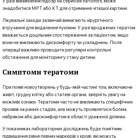
У разі виникнення підозр на серйозні патології, може
знадобитися МРТ або КТ для отримання чіткішої картини.
Лікувальні заходи зазвичай вимагають хірургічного
втручання для видалення пухлини. У разі вроджених тератом
вважається доцільним спостереження за пацієнтом, якщо
вони не викликають дискомфорту чи ускладнень. Після
операції важливо проводити регулярні контрольні
обстеження для моніторингу стану дитини.
Симптоми тератоми
При появі новоутворень у будь-якій частині тіла, включаючи
живіт, грудну клітку або статеві органи, зверніть увагу на
можливі ознаки. Тератоми часто не викликають специфічних
проявів на ранніх стадіях, але можуть проявлятися болем,
набряком або дискомфортом в області ураженої ділянки.
У показниках лабораторних досліджень буде помітним
підвищення рівня певних маркерів у крові, які можуть