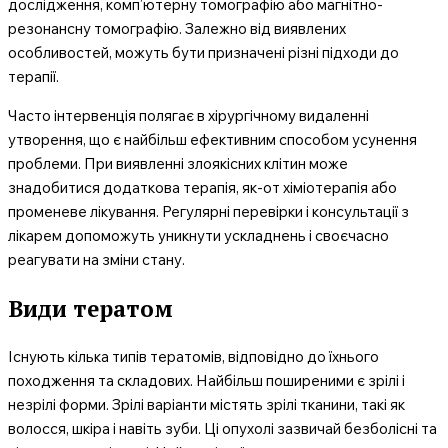
дослідження, комп’ютерну томографію або магнітно-
резонансну томографію. Залежно від виявлених
особливостей, можуть бути призначені різні підходи до
терапії.
Часто інтервенція полягає в хірургічному видаленні
утворення, що є найбільш ефективним способом усунення
проблеми. При виявленні злоякісних клітин може
знадобитися додаткова терапія, як-от хіміотерапія або
променеве лікування. Регулярні перевірки і консультації з
лікарем допоможуть уникнути ускладнень і своєчасно
реагувати на зміни стану.
Види тератом
Існують кілька типів тератомів, відповідно до їхнього
походження та складових. Найбільш поширеними є зрілі і
незрілі форми. Зрілі варіанти містять зрілі тканини, такі як
волосся, шкіра і навіть зуби. Ці опухолі зазвичай безболісні та