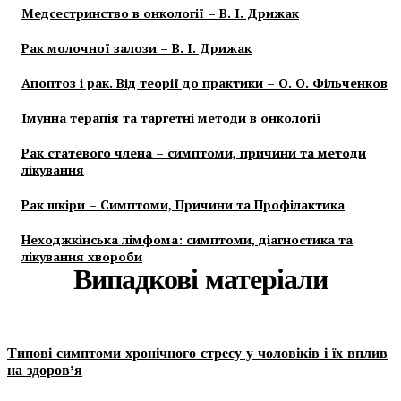
Медсестринство в онкології – В. І. Дрижак
Рак молочної залози – В. І. Дрижак
Апоптоз і рак. Від теорії до практики – О. О. Фільченков
Імунна терапія та таргетні методи в онкології
Рак статевого члена – симптоми, причини та методи
лікування
Рак шкіри – Симптоми, Причини та Профілактика
Неходжкінська лімфома: симптоми, діагностика та
лікування хвороби
Випадкові матеріали
Типові симптоми хронічного стресу у чоловіків і їх вплив
на здоров’я