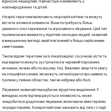
відносно нешкідливі. Найчастіше їх виявляють у
новонароджених та дітей.
Незрілі тератоми включають недозрілі клітини та можуть
містити злоякісні елементи. Вони потребують більш
уважного спостереження та агресивного лікування. Цей тип
пухлини може виникати у підлітків і молодих людей, зазвичай
в вимушеному вигляді, який пов’язаний із більш серйозними
симптомами.
Також відомі тератоми за їх локалізацією: сосочкові, кісти та
інші варіанти можуть зустрічатися в черевній порожнині,
яєчниках, яєчках або по всьому тілу. Важливо звертати увагу
на специфічні ознаки, які можуть сигналізувати про наявність
пухлини у певних областях, такі як набряки або болі.
Лікування зазвичай передбачає хірургічне видалення. У
випадках, коли підтверджується злоякісність, може
знадобитися додаткове лікування, включаючи хіміотерапію
чи радіотерапію. Конкретний план залежить від типу і стадії