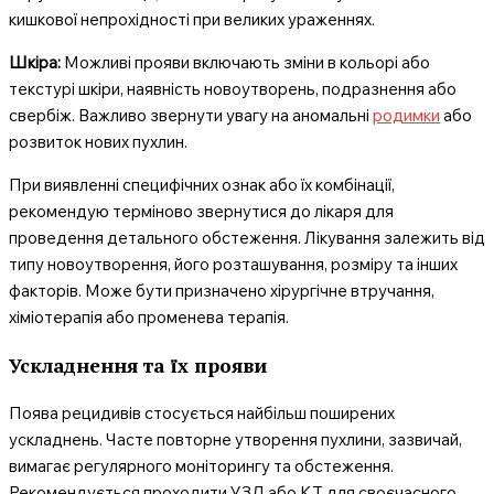
кишкової непрохідності при великих ураженнях.
Шкіра:
Можливі прояви включають зміни в кольорі або
текстурі шкіри, наявність новоутворень, подразнення або
свербіж. Важливо звернути увагу на аномальні
родимки
або
розвиток нових пухлин.
При виявленні специфічних ознак або їх комбінації,
рекомендую терміново звернутися до лікаря для
проведення детального обстеження. Лікування залежить від
типу новоутворення, його розташування, розміру та інших
факторів. Може бути призначено хірургічне втручання,
хіміотерапія або променева терапія.
Ускладнення та їх прояви
Поява рецидивів стосується найбільш поширених
ускладнень. Часте повторне утворення пухлини, зазвичай,
вимагає регулярного моніторингу та обстеження.
Рекомендується проходити УЗД або КТ для своєчасного