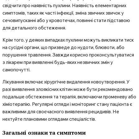
свідчити про наявність пухлини. Наявність елементарних
симптомів, таких як часті інфекції, зміна звичних звичок у
сечовипусканні або у кровотечах, повинні стати підставою
для детального обстеження.
Крім того, у деяких випадках пухлини можуть викликати тиск
на сусідні органи, що призведе до нудоти, блювоти, або
порушення травлення. Завжди корисно проконсультуватися
з лікарем при виявленні будь-яких незвичних змін у
самопочутті.
Лікування включає хірургічне видалення новоутворення. У
разі виявлення злоякісних клітин може бути рекомендовано
подальше обстеження та терапія, включаючи променеву або
хіміотерапію. Регулярні огляди і моніторинг стану пацієнта є
важливими для своєчасного виявлення рецидивів. Не
нехтуйте плановими оглядами спеціалістів.
Загальні ознаки та симптоми