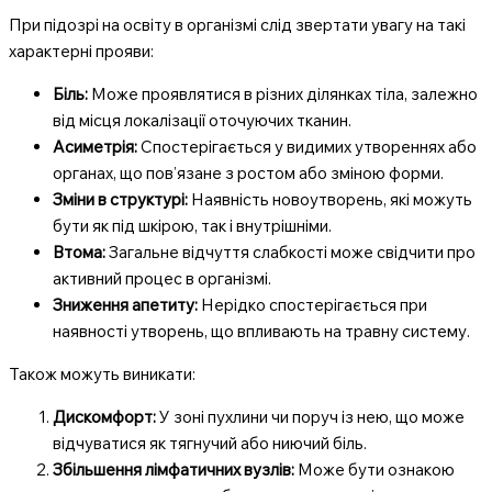
При підозрі на освіту в організмі слід звертати увагу на такі
характерні прояви:
Біль:
Може проявлятися в різних ділянках тіла, залежно
від місця локалізації оточуючих тканин.
Асиметрія:
Спостерігається у видимих утвореннях або
органах, що пов’язане з ростом або зміною форми.
Зміни в структурі:
Наявність новоутворень, які можуть
бути як під шкірою, так і внутрішніми.
Втома:
Загальне відчуття слабкості може свідчити про
активний процес в організмі.
Зниження апетиту:
Нерідко спостерігається при
наявності утворень, що впливають на травну систему.
Також можуть виникати:
Дискомфорт:
У зоні пухлини чи поруч із нею, що може
відчуватися як тягнучий або ниючий біль.
Збільшення лімфатичних вузлів:
Може бути ознакою