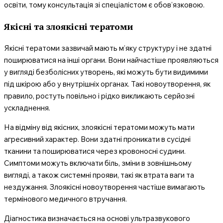
освіти, тому консультація зі спеціалістом є обов’язковою.
Якісні та злоякісні тератоми
Якісні тератоми зазвичай мають м’яку структуру і не здатні
поширюватися на інші органи. Вони найчастіше проявляються
у вигляді безболісних утворень, які можуть бути видимими
під шкірою або у внутрішніх органах. Такі новоутворення, як
правило, ростуть повільно і рідко викликають серйозні
ускладнення.
На відміну від якісних, злоякісні тератоми можуть мати
агресивний характер. Вони здатні проникати в сусідні
тканини та поширюватися через кровоносні судини.
Симптоми можуть включати біль, зміни в зовнішньому
вигляді, а також системні прояви, такі як втрата ваги та
нездужання. Злоякісні новоутворення частіше вимагають
термінового медичного втручання.
Діагностика визначається на основі ультразвукового