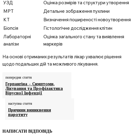
УЗД
Оцінка розмірів та структури утворення
МРТ
Детальне зображення пухлини
КТ
Визначення поширеності новоутворення
Біопсія
Гістологічне дослідження клітин
Лабораторні
Оцінка загального стану та виявлення
аналізи
маркерів
На основі отриманих результатів лікар ухвалює рішення
щодо подальших дій та можливого лікування.
попередня стаття
Герпангіна – Симптоми,
Лікування та Профілактика
Вірусної Інфекції
наступна стаття
Причини виникнення
паротиту
НАПИСАТИ ВІДПОВІДЬ