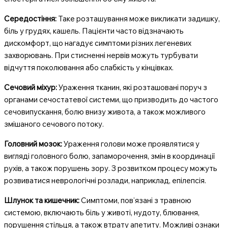
Середостіння:
Таке розташування може викликати задишку,
біль у грудях, кашель. Пацієнти часто відзначають
дискомфорт, що нагадує симптоми різних легеневих
захворювань. При стисненні нервів можуть турбувати
відчуття поколювання або слабкість у кінцівках.
Сечовий міхур:
Ураження тканин, які розташовані поруч з
органами сечостатевої системи, що призводить до частого
сечовипускання, болю внизу живота, а також можливого
змішаного сечового потоку.
Головний мозок:
Ураження голови може проявлятися у
вигляді головного болю, запаморочення, змін в координації
рухів, а також порушень зору. З розвитком процесу можуть
розвиватися неврологічні розлади, наприклад, епілепсія.
Шлунок та кишечник:
Симптоми, пов’язані з травною
системою, включають біль у животі, нудоту, блювання,
порушення стільця, а також втрату апетиту. Можливі ознаки