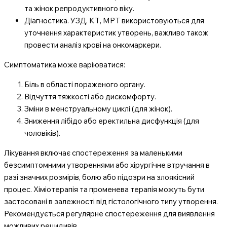
та жінок репродуктивного віку.
Діагностика. УЗД, КТ, МРТ використовуються для
уточнення характеристик утворень, важливо також
провести аналіз крові на онкомаркери.
Симптоматика може варіюватися:
Біль в області пораженого органу.
Відчуття тяжкості або дискомфорту.
Зміни в менструальному циклі (для жінок).
Зниження лібідо або еректильна дисфункція (для
чоловіків).
Лікування включає спостереження за маленькими
безсимптомними утвореннями або хірургічне втручання в
разі значних розмірів, болю або підозри на злоякісний
процес. Хіміотерапія та променева терапія можуть бути
застосовані в залежності від гістологічного типу утворення.
Рекомендується регулярне спостереження для виявлення
можливих рецидивів.