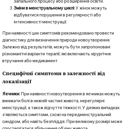
запального процесу або розширення освіти.
Зміни в менструальному циклі:
У жінок можуть
відбуватися порушення в регулярності або
інтенсивності менструації.
При наявності цих симптомів рекомендовано провести
діагностику для визначення природи новоутворення.
Залежно від результатів, можуть бути запропоновані
різноманітні варіанти терапії, які включають хірургічне
втручання або медикамент
Специфічні симптоми в залежності від
локалізації
Яєчники:
При наявності новоутворення в яєчниках можуть
виникати болі в нижній частині живота, нерегулярні
менструації, а також відчуття тяжкості. У деяких випадках
з’являються симптоми, схожі на передменструальний
синдром, або навіть безпліддя. При великому розмірі може
спостерігатися збільшення об’єму живота.