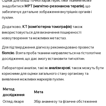
Однак для більш точної характеристики тканини може
знадобитися
МРТ (магнітно-резонансна терапія)
, що
забезпечує детальне зображення внутрішніх органів і
пухлин.
Додатково,
КТ (комп’ютерна томографія)
також
використовується для визначення поширеності
новоутворення та можливих метастаз.
Для підтвердження діагнозу рекомендовано провести
біопсію
. Взята проба тканини направляється на гістологічне
дослідження, що дає змогу встановити тип клітин.
Лабораторні аналізи, такі як
аналізи крові
, також можуть бути
корисними для оцінки загального стану організму та
виявлення можливих маркерів пухлин.
Метод
Мета
дослідження
Огляд лікаря
Збір анамнезу та фізичне обстеження