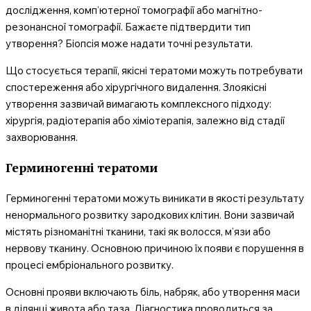
дослідження, комп’ютерної томографії або магнітно-
резонансної томографії. Бажаєте підтвердити тип
утворення? Біопсія може надати точні результати.
Що стосується терапії, якісні тератоми можуть потребувати
спостереження або хірургічного видалення. Злоякісні
утворення зазвичай вимагають комплексного підходу:
хірургія, радіотерапія або хіміотерапія, залежно від стадії
захворювання.
Герминогенні тератоми
Герминогенні тератоми можуть виникати в якості результату
ненормального розвитку зародкових клітин. Вони зазвичай
містять різноманітні тканини, такі як волосся, м’язи або
нервову тканину. Основною причиною їх появи є порушення в
процесі ембріонального розвитку.
Основні прояви включають біль, набряк, або утворення маси
в ділянці живота або таза. Діагностика проводиться за