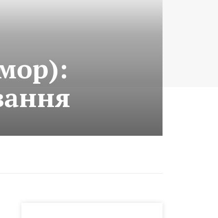
мор):
вання