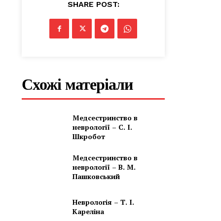
SHARE POST:
Схожі матеріали
Медсестринство в
неврології – С. І.
Шкробот
Медсестринство в
неврології – В. М.
Пашковський
Неврологія – Т. І.
Кареліна