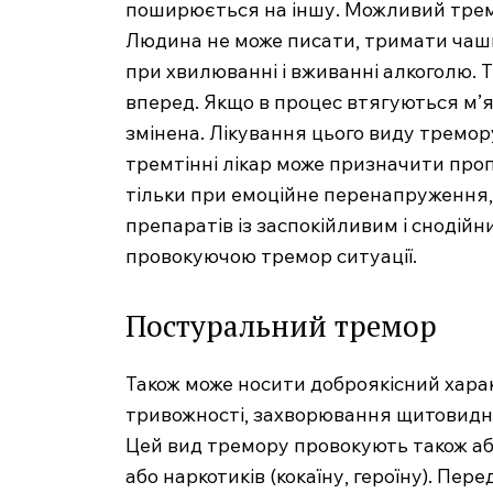
поширюється на іншу. Можливий тремор 
Людина не може писати, тримати чашк
при хвилюванні і вживанні алкоголю. 
вперед. Якщо в процес втягуються м’яз
змінена. Лікування цього виду тремор
тремтінні лікар може призначити про
тільки при емоційне перенапруження
препаратів із заспокійливим і снодій
провокуючою тремор ситуації.
Постуральний тремор
Також може носити доброякісний харак
тривожності, захворювання щитовидної
Цей вид тремору провокують також аб
або наркотиків (кокаїну, героїну). Пе