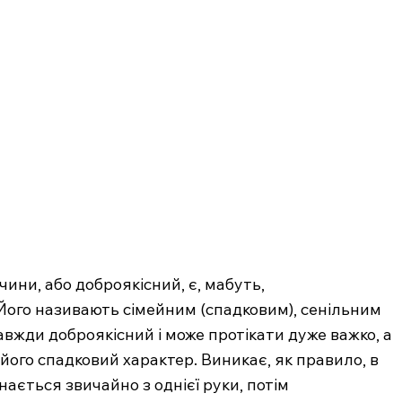
ини, або доброякісний, є, мабуть,
ого називають сімейним (спадковим), сенільним
вжди доброякісний і може протікати дуже важко, а
 його спадковий характер. Виникає, як правило, в
нається звичайно з однієї руки, потім