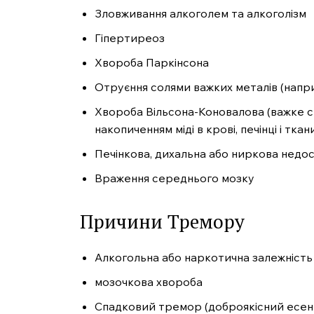
Зловживання алкоголем та алкоголізм
Гіпертиреоз
Хвороба Паркінсона
Отруєння солями важких металів (напр
Хвороба Вільсона-Коновалова (важке 
накопиченням міді в крові, печінці і тка
Печінкова, дихальна або ниркова недос
Враження середнього мозку
Причини Тремору
Алкогольна або наркотична залежність
мозочкова хвороба
Спадковий тремор (доброякісний есенц