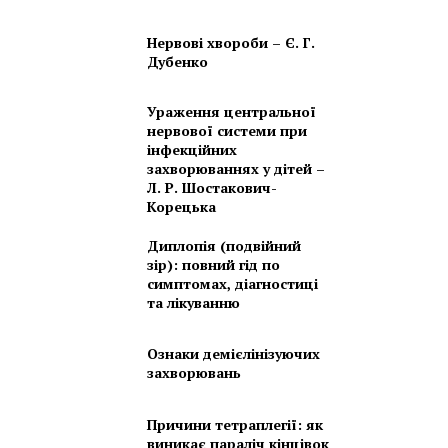
Нервові хвороби – Є. Г.
Дубенко
Ураження центральної
нервової системи при
інфекційних
захворюваннях у дітей –
Л. Р. Шостакович-
Корецька
Диплопія (подвійний
зір): повний гід по
симптомах, діагностиці
та лікуванню
Ознаки демієлінізуючих
захворювань
Причини тетраплегії: як
виникає параліч кінцівок