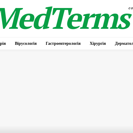
MedTerms
c
рія
Вірусологія
Гастроентерологія
Хірургія
Дерматол