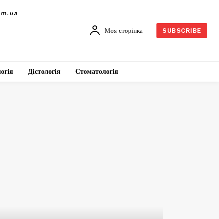
om.ua
Моя сторінка
SUBSCRIBE
огія
Дієтологія
Стоматологія