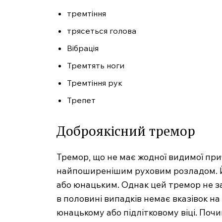
тремтіння
трясеться голова
Вібрація
Тремтять ноги
Тремтіння рук
Трепет
Доброякісний тремор
Тремор, що не має жодної видимої прич
найпоширенішим руховим розладом. Й
або юнацьким. Однак цей тремор не за
в половині випадків немає вказівок на
юнацькому або підлітковому віці. Почи