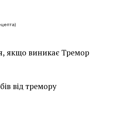
ецепта)
ся, якщо виникає Тремор
бів від тремору