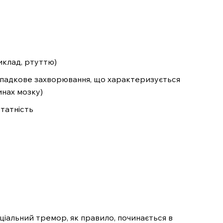
иклад, ртуттю)
спадкове захворювання, що характеризується
нинах мозку)
татність
іальний тремор, як правило, починається в