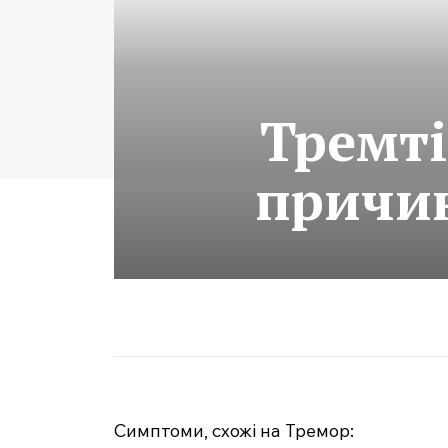
Тремті
причин
Симптоми, схожі на Тремор: