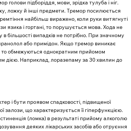
голови підборіддя, мови, зрідка тулуба і ніг.
у, ложку й інші предмети. Тремор посилюється
Тремтіння найбільш виражено, коли руки витягнуті
и язика і гортані, то порушується мова. Хода не
у в більшості випадків не потрібно. При значному
пранолол або примідон. Якщо тремор виникає
, то обмежуються однократним прийомом
ним дією. Наприклад, лоразепаму за 30 хвилин до
тер і бути проявом спадковості, підвищеної
 залози, що характеризується її гіперфункцією.
стиненція (ломка) в результаті прийому алкоголю
редозування деяких лікарських засобів або отруєння