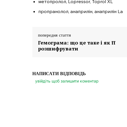
метопролол, Lopressor, Toprol XL
пропранолол, анаприлін, анаприлін Lа
попередня стаття
Гемограма: що це таке і як її
розшифрувати
НАПИСАТИ ВІДПОВІДЬ
увійдіть щоб залишити коментар