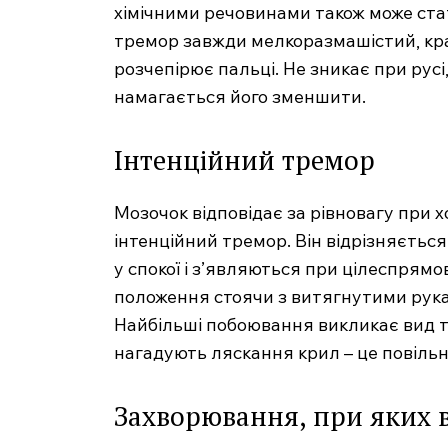
хімічними речовинами також може ста
тремор завжди мелкоразмашістий, кра
розчепірює пальці. Не зникає при русі
намагається його зменшити.
Інтенційний тремор
Мозочок відповідає за рівновагу при х
інтенційний тремор. Він відрізняєтьс
у спокої і з’являються при цілеспрямо
положення стоячи з витягнутими рукам
Найбільші побоювання викликає вид тр
нагадують ляскання крил – це повільн
Захворювання, при яких 