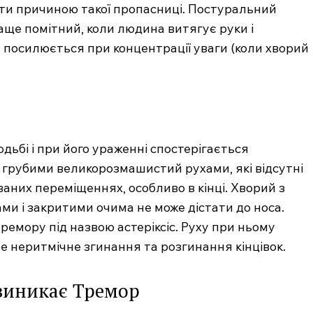
ти причиною такої пропасниці. Постуральний
ще помітний, коли людина витягує руки і
, посилюється при концентрації уваги (коли хворий
одьбі і при його ураженні спостерігається
я грубими великорозмашистий рухами, які відсутні
ваних переміщеннях, особливо в кінці. Хворий з
и і закритими очима не може дістати до носа.
емору під назвою астеріксіс. Руху при ньому
е неритмічне згинання та розгинання кінцівок.
виникає Тремор