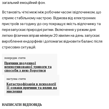
загальний емоційний фон.
Встановіть чіткі межі між робочим часом і відпочинком, що
сприяє стабільному настрою. Відмова від електронних
пристроїв за годину до сну покращує якість відпочинку та
перезапускає природні ритми. Включення у режим дня
легких фізичних вправ мінімум 20 хвилин на день запускає
вироблення ендорфінів і допомагає відновити баланс після
стресових ситуацій.
попередня стаття
Причини щоденної
невмотивованої тривоги та
способи з нею боротися
наступна стаття
Катастрофізація в психології
її ознаки причини та вплив на
мислення
НАПИСАТИ ВІДПОВІДЬ