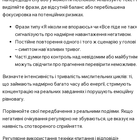
виділяйте фрази, де відсутній баланс або перебільшена
фокусировка на потенційних ризиках.
Фрази типу «Я ніколи не впораюсь» чи «Все піде не так»
сигналізують про надмірне навантаження негативом.
Постійне повторення одного і того ж сценарію у голові
– симптом нав’язливих тривог.
Часті думки про контроль над невідомим або майбутнім
можуть свідчити про прагнення перевірити неможливе.
Визначте інтенсивність і тривалість мислительних циклів: ті,
що займають надмірно багато часу або енергії, стримують
концентрацію на реальних завданнях і порушують емоційну
рівновагу.
Порівнюйте свої передбачення з реальними подіями. Якщо
негативні очікування регулярно не збуваються, це вказує на
наявність спотвореного сприйняття.
Регулярне використання техніки «питання і відповіді»