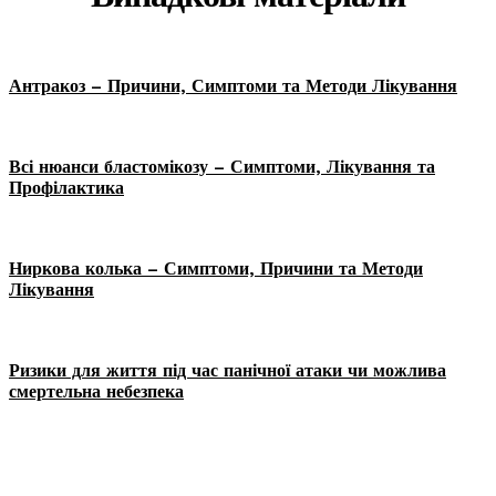
Антракоз – Причини, Симптоми та Методи Лікування
Всі нюанси бластомікозу – Симптоми, Лікування та
Профілактика
Ниркова колька – Симптоми, Причини та Методи
Лікування
Ризики для життя під час панічної атаки чи можлива
смертельна небезпека