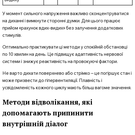
У момент сильного напруження важливо сконцентруватися
на диханні і вимкнути сторонні думки. Для цього працює
прийом «рахунок вдих-видих» без залучення додаткових
стимулів.
Оптимально практикувати ці методи у спокійній обстановці
по 10 хвилин на день. Це підвищує адаптивність нервової
системи і знижує реактивність на провокуючі фактори.
Не варто дихати поверхнево або стрімко – це погіршує стан і
може призвести до гіпервентиляції. Плавність і
усвідомленість кожного циклу мають більш вагоме значення.
Методи відволікання, які
допомагають припинити
внутрішній діалог