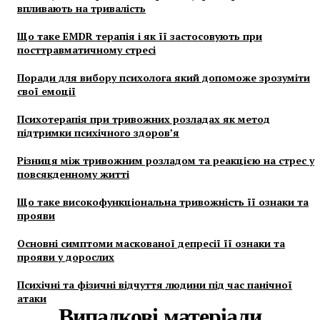
впливають на тривалість
Що таке EMDR терапія і як її застосовують при
посттравматичному стресі
Поради для вибору психолога який допоможе зрозуміти
свої емоції
Психотерапія при тривожних розладах як метод
підтримки психічного здоров’я
Різниця між тривожним розладом та реакцією на стрес у
повсякденному житті
Що таке високофункціональна тривожність її ознаки та
прояви
Основні симптоми маскованої депресії її ознаки та
прояви у дорослих
Психічні та фізичні відчуття людини під час панічної
атаки
Випадкові матеріали