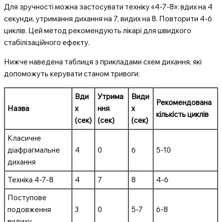
Для зручності можна застосувати техніку «4-7-8»: вдих на 4
секунди, утримання дихання на 7, видих на 8. Повторити 4-6
циклів. Цей метод рекомендують лікарі для швидкого
стабілізаційного ефекту.
Нижче наведена таблиця з прикладами схем дихання, які
допоможуть керувати станом тривоги:
Вди
Утрима
Види
Рекомендована
Назва
х
ння
х
кількість циклів
(сек)
(сек)
(сек)
Класичне
діафрагмальне
4
0
6
5-10
дихання
Техніка 4-7-8
4
7
8
4-6
Поступове
подовження
3
0
5-7
6-8
видиху