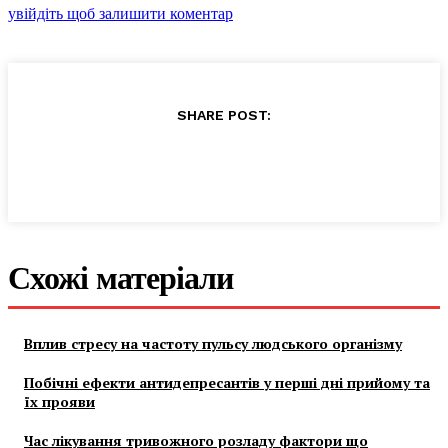
увійдіть щоб залишити коментар
SHARE POST:
Схожі матеріали
Вплив стресу на частоту пульсу людського організму
Побічні ефекти антидепресантів у перші дні прийому та
їх прояви
Час лікування тривожного розладу фактори що