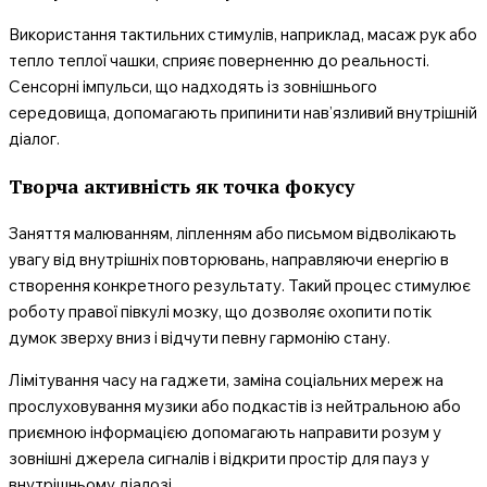
Використання тактильних стимулів, наприклад, масаж рук або
тепло теплої чашки, сприяє поверненню до реальності.
Сенсорні імпульси, що надходять із зовнішнього
середовища, допомагають припинити нав’язливий внутрішній
діалог.
Творча активність як точка фокусу
Заняття малюванням, ліпленням або письмом відволікають
увагу від внутрішніх повторювань, направляючи енергію в
створення конкретного результату. Такий процес стимулює
роботу правої півкулі мозку, що дозволяє охопити потік
думок зверху вниз і відчути певну гармонію стану.
Лімітування часу на гаджети, заміна соціальних мереж на
прослуховування музики або подкастів із нейтральною або
приємною інформацією допомагають направити розум у
зовнішні джерела сигналів і відкрити простір для пауз у
внутрішньому діалозі.