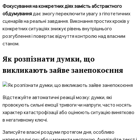
Фокусування на конкретних діях замість абстрактного
обдумування
дає змогу переключити увагу з гіпотетичних
сценаріїв на реальні завдання. Виконання простих кроків у
конкретних ситуаціях знижує рівень внутрішнього
розгублення і повертає відчуття контролю над власним
станом.
Як розпізнати думки, що
викликають зайве занепокоєння
Відстежуйте автоматичні реакції мозку: думки, які
провокують сильні емоції тривоги чи напруги, часто носять
характер катастрофізації або оцінюють ситуацію винятково
в негативному ключі.
Записуйте власні роздуми протягом дня, особливо
напередодні сну або у моменти неспокою. Аналізуйте текст і