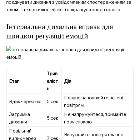
поєднувати дихання з усвідомленим спостереженням за
тілом – це підсилює ефект і покращує концентрацію.
Інтервальна дихальна вправа для
швидкої регуляції емоцій
Трив
Етап
аліст
Дія
ь
Плавно наповнюйте легені
Вдих через ніс
5 сек
повітрям
Затримка
Не напружуйтеся, тримайте
5 сек
дихання
позу спокою
Повільний
Випускайте повітря плавно,
видих через
7 сек