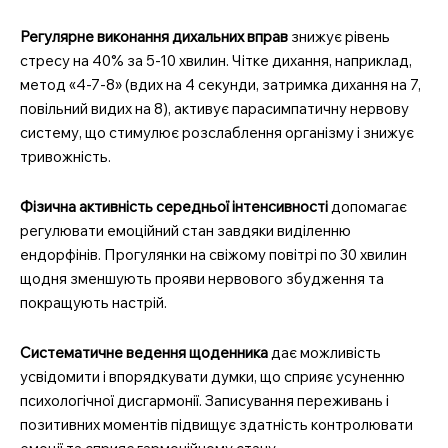
Регулярне виконання дихальних вправ
знижує рівень
стресу на 40% за 5-10 хвилин. Чітке дихання, наприклад,
метод «4-7-8» (вдих на 4 секунди, затримка дихання на 7,
повільний видих на 8), активує парасимпатичну нервову
систему, що стимулює розслаблення організму і знижує
тривожність.
Фізична активність середньої інтенсивності
допомагає
регулювати емоційний стан завдяки виділенню
ендорфінів. Прогулянки на свіжому повітрі по 30 хвилин
щодня зменшують прояви нервового збудження та
покращують настрій.
Систематичне ведення щоденника
дає можливість
усвідомити і впорядкувати думки, що сприяє усуненню
психологічної дисгармонії. Записування переживань і
позитивних моментів підвищує здатність контролювати