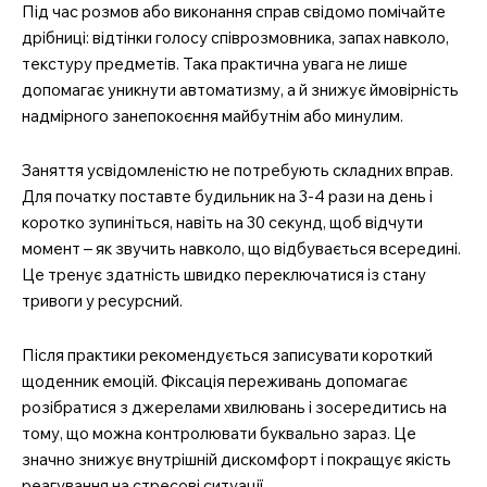
Під час розмов або виконання справ свідомо помічайте
дрібниці: відтінки голосу співрозмовника, запах навколо,
текстуру предметів. Така практична увага не лише
допомагає уникнути автоматизму, а й знижує ймовірність
надмірного занепокоєння майбутнім або минулим.
MedTerms.com.ua
професійний медичний
Заняття усвідомленістю не потребують складних вправ.
портал
Для початку поставте будильник на 3-4 рази на день і
коротко зупиніться, навіть на 30 секунд, щоб відчути
момент – як звучить навколо, що відбувається всередині.
Це тренує здатність швидко переключатися із стану
тривоги у ресурсний.
Після практики рекомендується записувати короткий
щоденник емоцій. Фіксація переживань допомагає
розібратися з джерелами хвилювань і зосередитись на
тому, що можна контролювати буквально зараз. Це
значно знижує внутрішній дискомфорт і покращує якість
SUBSCRIBE NOW
реагування на стресові ситуації.