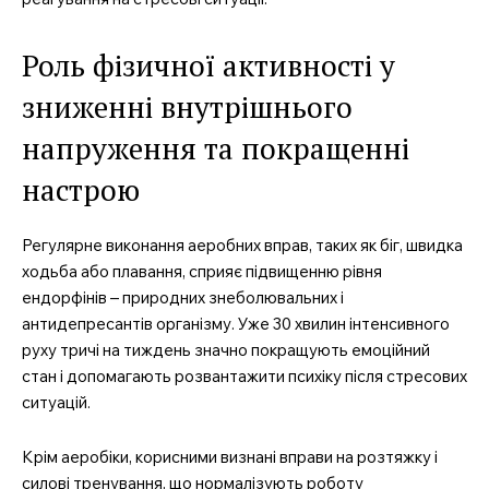
Роль фізичної активності у
Company
зниженні внутрішнього
напруження та покращенні
Про нас
настрою
Контакти
Підписка
Регулярне виконання аеробних вправ, таких як біг, швидка
Мій акаунт
ходьба або плавання, сприяє підвищенню рівня
Медичні книги
ендорфінів – природних знеболювальних і
антидепресантів організму. Уже 30 хвилин інтенсивного
руху тричі на тиждень значно покращують емоційний
стан і допомагають розвантажити психіку після стресових
ситуацій.
Крім аеробіки, корисними визнані вправи на розтяжку і
силові тренування, що нормалізують роботу