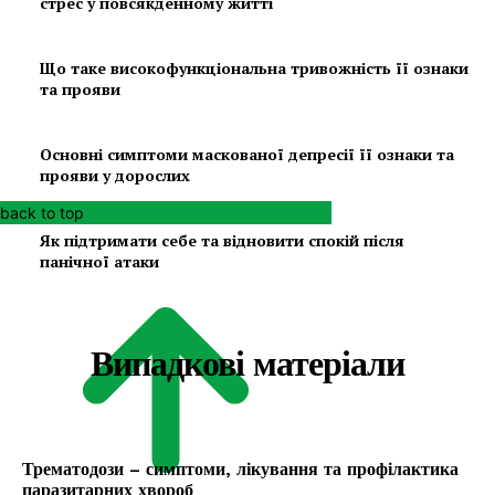
стрес у повсякденному житті
Що таке високофункціональна тривожність її ознаки
та прояви
Основні симптоми маскованої депресії її ознаки та
прояви у дорослих
back to top
Як підтримати себе та відновити спокій після
панічної атаки
Випадкові матеріали
Трематодози – симптоми, лікування та профілактика
паразитарних хвороб