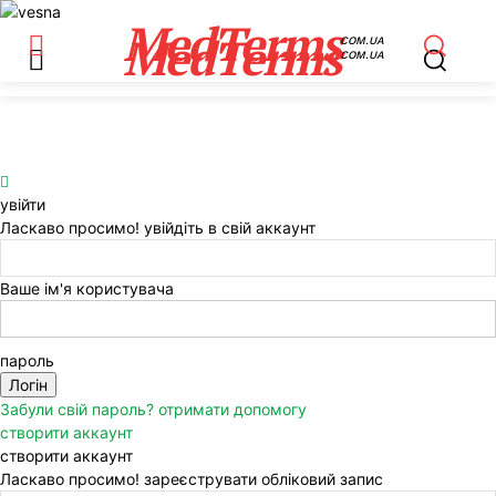
MedTerms
MedTerms
COM.UA
COM.UA
увійти
Ласкаво просимо! увійдіть в свій аккаунт
Ваше ім'я користувача
пароль
Забули свій пароль? отримати допомогу
створити аккаунт
створити аккаунт
Ласкаво просимо! зареєструвати обліковий запис