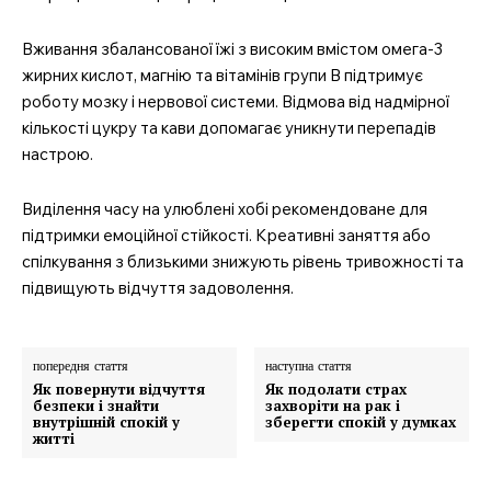
Вживання збалансованої їжі з високим вмістом омега-3
жирних кислот, магнію та вітамінів групи В підтримує
роботу мозку і нервової системи. Відмова від надмірної
кількості цукру та кави допомагає уникнути перепадів
настрою.
Виділення часу на улюблені хобі рекомендоване для
підтримки емоційної стійкості. Креативні заняття або
спілкування з близькими знижують рівень тривожності та
підвищують відчуття задоволення.
попередня стаття
наступна стаття
Як повернути відчуття
Як подолати страх
безпеки і знайти
захворіти на рак і
внутрішній спокій у
зберегти спокій у думках
житті