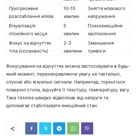
Прогресивне
10-15
Зняття м’язового
розслаблення м’язів
хвилин
напруження
Візуалізація
5
Психоемоційне
спокійного місця
хвилин
заспокоєння
Фокус на відчуттях
2-3
Зменшення
тіла (осознаність)
хвилини
тривоги
Фокусування на відчуттях можна застосовувати в будь-
який момент, перенаправляючи увагу на тактильні,
слухові або візуальні сигнали. Наприклад, торкніться
поверхні стола, відчуйте її текстуру, температуру, вагу.
Така техніка швидко відволікає від напруги та
допомагає стабілізувати емоційний стан.