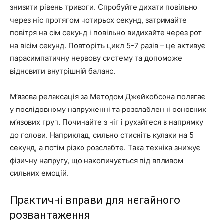
знизити рівень тривоги. Спробуйте дихати повільно
через ніс протягом чотирьох секунд, затримайте
повітря на сім секунд і повільно видихайте через рот
на вісім секунд. Повторіть цикл 5-7 разів – це активує
парасимпатичну нервову систему та допоможе
відновити внутрішній баланс.
М’язова релаксація за Методом Джейкобсона полягає
у послідовному напруженні та розслабленні основних
м’язових груп. Починайте з ніг і рухайтеся в напрямку
до голови. Наприклад, сильно стисніть кулаки на 5
секунд, а потім різко розслабте. Така техніка знижує
фізичну напругу, що накопичується під впливом
сильних емоцій.
Практичні вправи для негайного
розвантаження