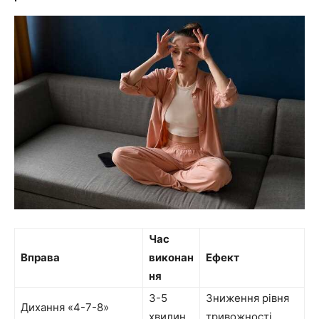
Час
Вправа
виконан
Ефект
ня
3-5
Зниження рівня
Дихання «4-7-8»
хвилин
тривожності