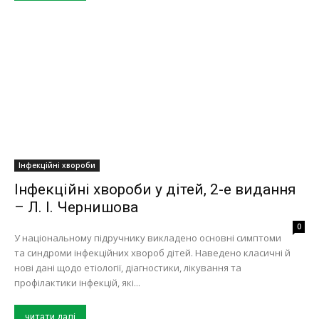
Інфекційні хвороби
Інфекційні хвороби у дітей, 2-е видання
– Л. І. Чернишова
0
У національному підручнику викладено основні симптоми
та синдроми інфекційних хвороб дітей. Наведено класичні й
нові дані щодо етіології, діагностики, лікування та
профілактики інфекцій, які...
читати далі