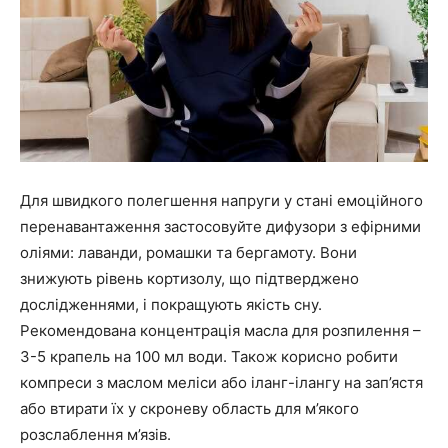
Для швидкого полегшення напруги у стані емоційного
перенавантаження застосовуйте дифузори з ефірними
оліями: лаванди, ромашки та бергамоту. Вони
знижують рівень кортизолу, що підтверджено
дослідженнями, і покращують якість сну.
Рекомендована концентрація масла для розпилення –
3-5 крапель на 100 мл води. Також корисно робити
компреси з маслом меліси або іланг-ілангу на зап’ястя
або втирати їх у скроневу область для м’якого
розслаблення м’язів.