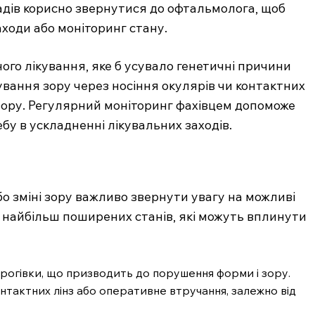
адів корисно звернутися до офтальмолога, щоб
Підписка
ходи або моніторинг стану.
Мій акаунт
Медичні книги
ого лікування, яке б усувало генетичні причини
вання зору через носіння окулярів чи контактних
ії зору. Регулярний моніторинг фахівцем допоможе
E NOW
у в ускладненні лікувальних заходів.
о зміні зору важливо звернути увагу на можливі
 найбільш поширених станів, які можуть вплинути
 рогівки, що призводить до порушення форми і зору.
нтактних лінз або оперативне втручання, залежно від