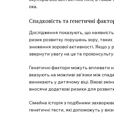
ока.
Спадковість та генетичні факто
Дослідження показують, що наявність
ризик розвитку порушень зору, таких 
зниження зорової активності. Якщо у
звернути увагу на це та проконсульту
Генетичні фактори можуть впливати 
MedTerms
вказують на можливі зв’язки між спад
професійний
виникають у дитячому віці. Вікові змі
порт
вносячи додаткові ризики для розвитк
Сімейна історія з подібними захворю
генетичні тести, які допоможуть у виз