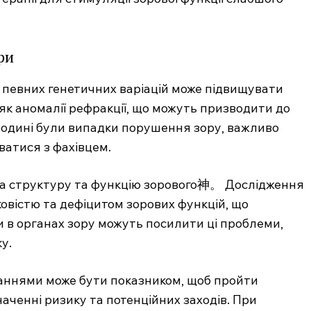
ри
 певних генетичних варіацій може підвищувати
як аномалії рефракції, що можуть призводити до
 родині були випадки порушення зору, важливо
ватися з фахівцем.
на структуру та функцію зорового神。 Дослідження
.com.ua
ковістю та дефіцитом зорових функцій, що
 медичний
ни в органах зору можуть посилити ці проблеми,
ал
у.
Company
ваннями може бути показником, щоб пройти
Про нас
наченні ризику та потенційних заходів. При
Контакти