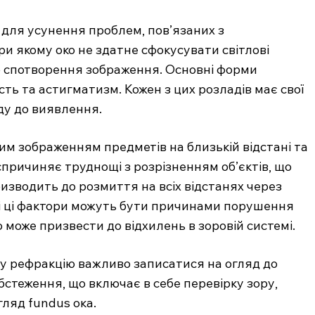
 для усунення проблем, пов’язаних з
и якому око не здатне сфокусувати світлові
о спотворення зображення. Основні форми
ть та астигматизм. Кожен з цих розладів має свої
ду до виявлення.
им зображенням предметів на близькій відстані та
 спричиняє труднощі з розрізненням об’єктів, що
изводить до розмиття на всіх відстанях через
Всі ці фактори можуть бути причинами порушення
 може призвести до відхилень в зоровій системі.
у рефракцію важливо записатися на огляд до
бстеження, що включає в себе перевірку зору,
ляд fundus ока.