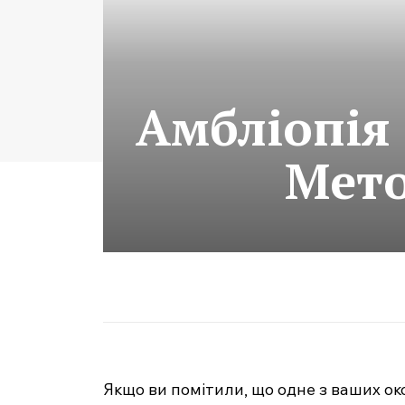
Амбліопія
Мето
Якщо ви помітили, що одне з ваших око