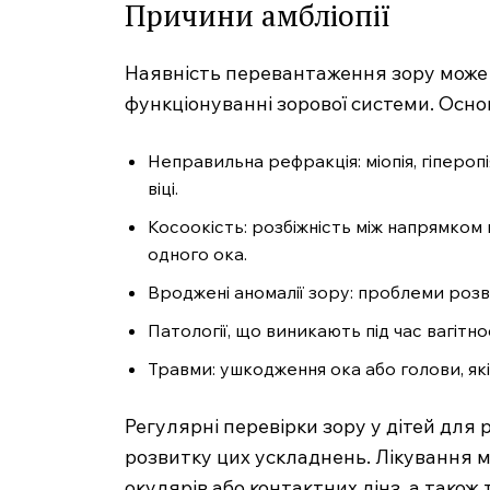
Причини амбліопії
Наявність перевантаження зору може
функціонуванні зорової системи. Осн
Неправильна рефракція: міопія, гіпероп
віці.
Косоокість: розбіжність між напрямком
одного ока.
Вроджені аномалії зору: проблеми розв
Патології, що виникають під час вагітнос
Травми: ушкодження ока або голови, як
Регулярні перевірки зору у дітей для
розвитку цих ускладнень. Лікування 
окулярів або контактних лінз, а також 