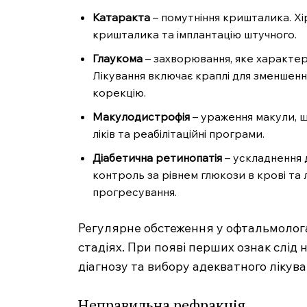
Катаракта
– помутніння кришталика. Хі
кришталика та імплантацію штучного.
Глаукома
– захворювання, яке характе
Лікування включає краплі для зменшення
корекцію.
Макулодистрофія
– ураження макули, що
ліків та реабілітаційні програми.
Діабетична ретинопатія
– ускладнення д
контроль за рівнем глюкози в крові та
прогресування.
Регулярне обстеження у офтальмолога
стадіях. При появі перших ознак слід
діагнозу та вибору адекватного лікува
Неправильна рефракція