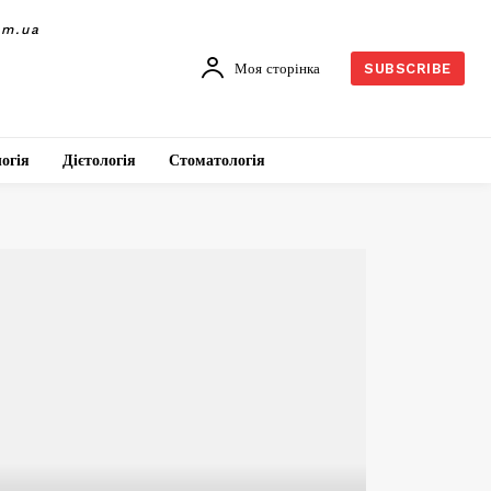
om.ua
Моя сторінка
SUBSCRIBE
огія
Дієтологія
Стоматологія