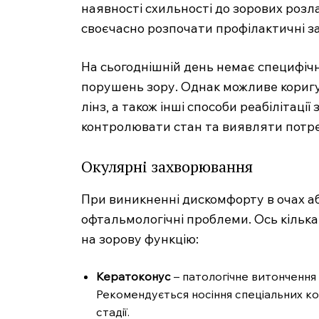
наявності схильності до зорових розл
своєчасно розпочати профілактичні за
На сьогоднішній день немає специфічн
порушень зору. Однак можливе коригу
лінз, а також інші способи реабілітац
SUBSCRIB
контролювати стан та виявляти потреб
Окулярні захворювання
При виникненні дискомфорту в очах аб
офтальмологічні проблеми. Ось кілька
на зорову функцію:
Кератоконус
– патологічне витончення
Рекомендується носіння спеціальних ко
стадії.