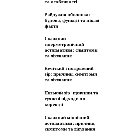
та особливості
Райдужна оболонка:
будова, функції та цікаві
факти
Складний
гіперметропічний
астигматизм: симптоми
та лікування
Нечіткий і погіршений
зір: причини, симптоми
та лікування
Низький зір: причини та
сучасні підходи до
корекції
Складний міопічний
астигматизм: причини,
симптоми та лікування