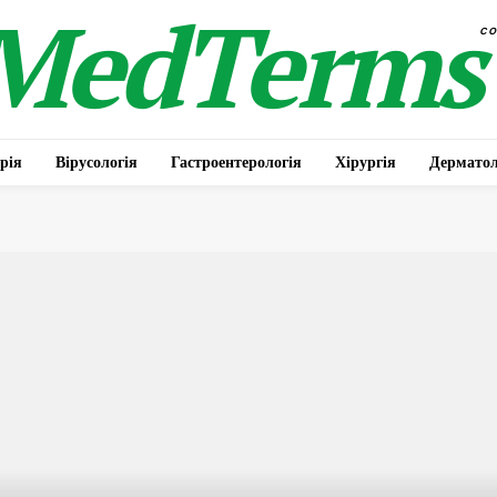
MedTerms
c
рія
Вірусологія
Гастроентерологія
Хірургія
Дерматол