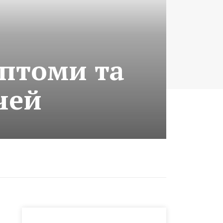
мптоми та
чей