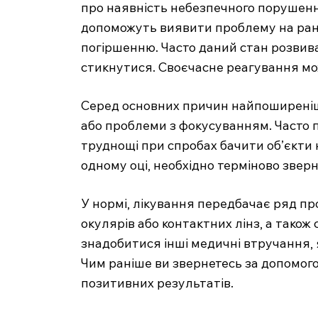
про наявність небезпечного порушенн
допоможуть виявити проблему на ран
погіршенню. Часто даний стан розвива
стикнутися. Своєчасне реагування мо
Серед основних причин найпоширеніши
або проблеми з фокусуванням. Часто 
труднощі при спробах бачити об’єкти н
одному оці, необхідно терміново зверн
У нормі, лікування передбачає ряд п
окулярів або контактних лінз, а також
знадобитися інші медичні втручання, 
Чим раніше ви звернетесь за допомого
позитивних результатів.