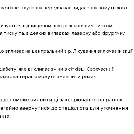
рургічне лікування передбачає видалення помутнілого
ризується підвищеним внутрішньоочним тиском.
 тиску та, в деяких випадках, лазерну або хірургічну
 впливає на центральний зір. Лікування включає ін’єкції
іабету, яке викликає зміни в сітківці. Своєчасний
 лазерна терапія можуть зменшити ризик
 допоможе виявити ці захворювання на ранніх
 негайно звернутися до спеціаліста для уточнення
ння.