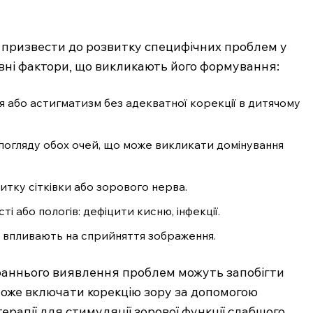
 призвести до розвитку специфічних проблем у
овні фактори, що викликають його формування:
ія або астигматизм без адекватної корекції в дитячому
 погляду обох очей, що може викликати домінування
итку сітківки або зорового нерва.
ті або пологів: дефіцити кисню, інфекції.
і впливають на сприйняття зображення.
 раннього виявлення проблем можуть запобігти
може включати корекцію зору за допомогою
терапії для стимуляції зорової функції слабшого