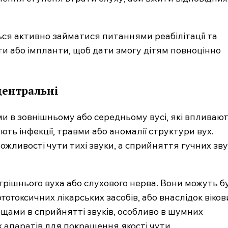
ся активно займатися питаннями реабілітації та
и або імпланти, щоб дати змогу дітям повноцінно
 центральні
 в зовнішньому або середньому вусі, які впливают
ть інфекції, травми або аномалії структури вух.
ожливості чути тихі звуки, а сприйняття гучних зву
рішнього вуха або слухового нерва. Вони можуть б
тотоксичних лікарських засобів, або внаслідок віков
нощами в сприйнятті звуків, особливо в шумних
 апаратів для покращення якості чути.