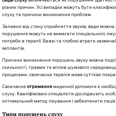
різних причин. Усі випадки можуть бути класифіко
слуху та причини виникнення проблем.
Залежно від
стану
сприйняття звуків, вади можна ро
порушення можуть не вимагати спеціального лікув
потреби в терапії. Важкі та глибокі втрати зазви
імплантів.
Причини виникнення порушень звуку можна поді
схильності, травми та вплив шумового середовищ
процесами, своєчасна терапія може суттєво покра
MedTerms.c
професійний
Своєчасне
отримання
медичної допомоги є необх
портал
слуху. Кваліфіковані спеціалісти досліджують осо
оптимальний метод лікування і забезпечити паціє
Типи порушень слуху