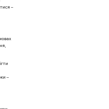
й
атися –
мовах
ня,
ігти
рки –
дком