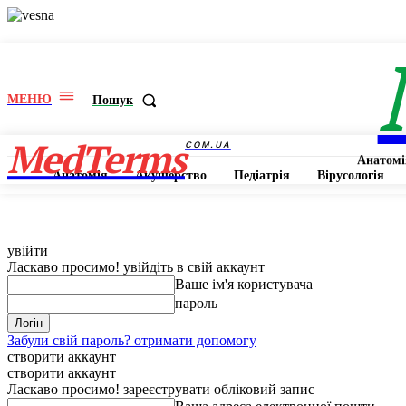
МЕНЮ
Пошук
MedTerms
COM.UA
Анатомі
Анатомія
Акушерство
Педіатрія
Вірусологія
увійти
Ласкаво просимо! увійдіть в свій аккаунт
Ваше ім'я користувача
пароль
Забули свій пароль? отримати допомогу
створити аккаунт
створити аккаунт
Ласкаво просимо! зареєструвати обліковий запис