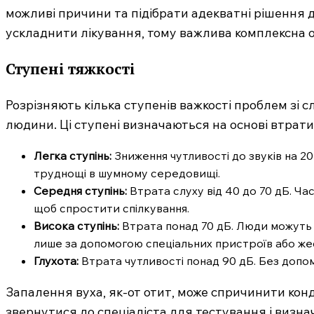
можливі причини та підібрати адекватні рішення д
ускладнити лікування, тому важлива комплексна о
Ступені тяжкості
Розрізняють кілька ступенів важкості проблем зі с
людини. Ці ступені визначаються на основі втрати
Легка ступінь:
Зниження чутливості до звуків на 2
труднощі в шумному середовищі.
Середня ступінь:
Втрата слуху від 40 до 70 дБ. Ча
щоб спростити спілкування.
Висока ступінь:
Втрата понад 70 дБ. Люди можуть п
лише за допомогою спеціальних пристроїв або же
Глухота:
Втрата чутливості понад 90 дБ. Без допом
Запалення вуха, як-от отит, може спричинити кон
звернутися до спеціаліста для тестування і визна