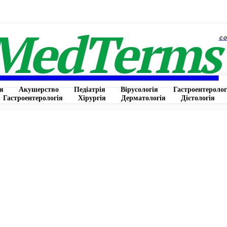
MedTerms
c
я
Акушерство
Педіатрія
Вірусологія
Гастроентеролог
Гастроентерологія
Хірургія
Дерматологія
Дієтологія