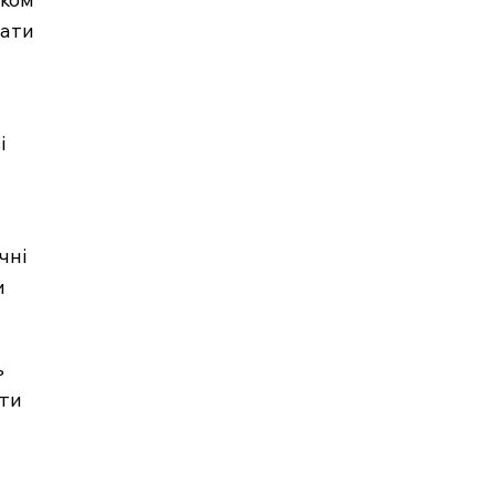
рати
і
чні
и
ь
ати