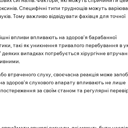
ових сигналів. Фактори, які можуть спричинити це
ї токсинів. Специфічні типи труднощів можуть варіюв
уків. Тому важливо відвідувати фахівця для точної
овнішні впливи впливають на здоров’я барабанної
тики, такі як уникнення тривалого перебування в у
 деяких випадках потребується хірургічне втручан
тивними.
бо втраченого слуху, своєчасна реакція може запоб
а здоров’я слухового апарату впливають не лише
 Спостереження за своїм станом та регулярні переві
сприймати звукові сигнали, які можуть бути наслі