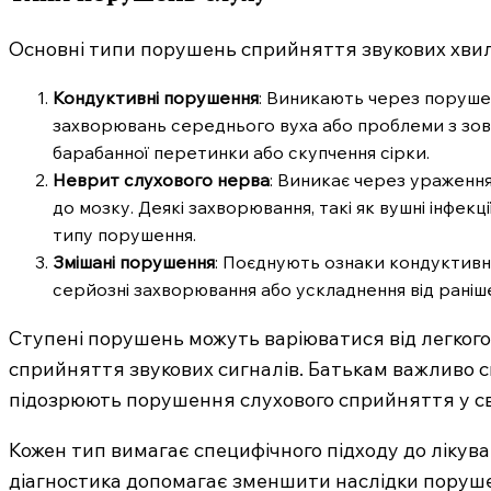
Основні типи порушень сприйняття звукових хвиль
Кондуктивні порушення
: Виникають через поруше
захворювань середнього вуха або проблеми з зов
барабанної перетинки або скупчення сірки.
Неврит слухового нерва
: Виникає через ураження
SUBSCRIB
до мозку. Деякі захворювання, такі як вушні інфек
типу порушення.
Змішані порушення
: Поєднують ознаки кондуктивн
серйозні захворювання або ускладнення від раніш
Ступені порушень можуть варіюватися від легкого
сприйняття звукових сигналів. Батькам важливо с
підозрюють порушення слухового сприйняття у сво
Кожен тип вимагає специфічного підходу до лікув
діагностика допомагає зменшити наслідки поруше