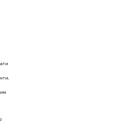
вати
нти,
вим
о