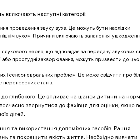
Контакти
 включають наступні категорії:
Підписка
Мій акаунт
ння проведення звуку вуха. Це можуть бути наслідки
Медичні книги
нішнім вухом. Причини включають запалення, ушкодженн
 слухового нерва, що відповідає за передачу звукових с
E NOW
ції або простудні захворювання, можуть призвести до цьо
их і сенсоневральних проблем. Це може свідчити про бі
е перенесених станів.
 до глибокого. Це впливає на шанси дитини на нор
воєчасно звернутися до фахівця для оцінки, якщо 
їх дітей.
ання та використання допоміжних засобів. Рання
нь та покращити якість життя. Необхідно вивчати