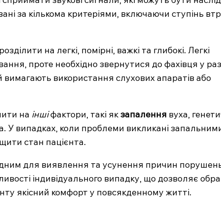
вані за кількома критеріями, включаючи ступінь вт
зділити на легкі, помірні, важкі та глибокі. Легкі
ання, проте необхідно звернутися до фахівця у раз
чай вимагають використання слухових апаратів або
лити на
інші
фактори, такі як
запалення
вуха, генети
а. У випадках, коли проблеми викликані запальним
щити стан пацієнта.
om.ua
 медичний
ідним для виявлення та усунення причин порушен
Company
бливості індивідуального випадку, що дозволяє обр
нту якісний комфорт у повсякденному житті.
Про нас