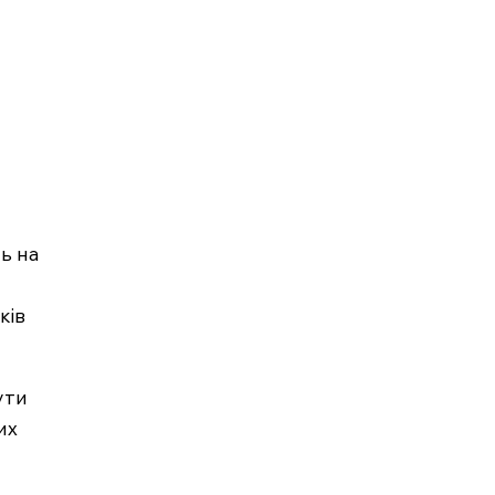
ь на
ків
ути
их