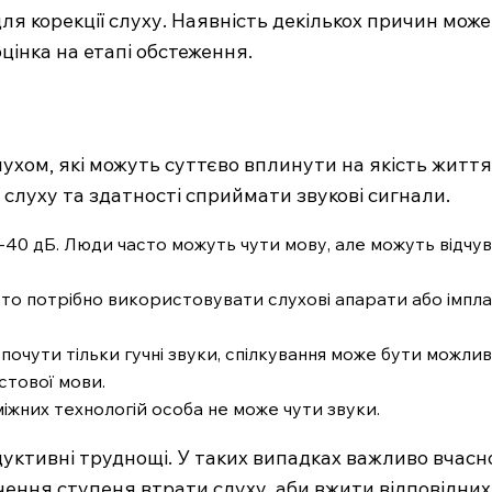
ля корекції слуху. Наявність декількох причин може
цінка на етапі обстеження.
лухом, які можуть суттєво вплинути на якість життя
 слуху та здатності сприймати звукові сигнали.
0-40 дБ. Люди часто можуть чути мову, але можуть відчу
сто потрібно використовувати слухові апарати або імпла
очути тільки гучні звуки, спілкування може бути можли
стової мови.
іжних технологій особа не може чути звуки.
дуктивні труднощі. У таких випадках важливо вчасн
чення ступеня втрати слуху, аби вжити відповідних