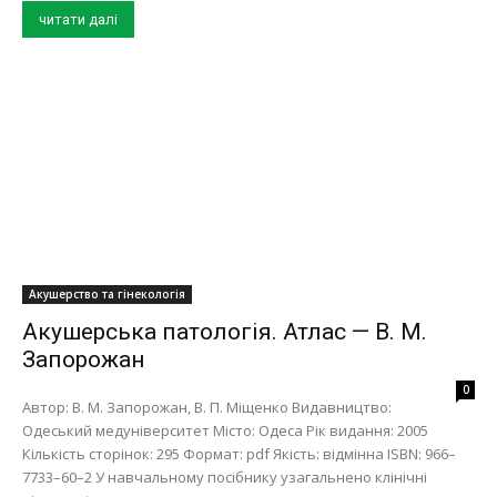
читати далі
Акушерство та гінекологія
Акушерська патологія. Атлас — В. М.
Запорожан
0
Автор: В. М. Запорожан, В. П. Міщенко Видавництво:
Одеський медуніверситет Місто: Одеса Рік видання: 2005
Кількість сторінок: 295 Формат: pdf Якість: відмінна ISBN: 966–
7733–60–2 У навчальному посiбнику узагальнено клiнiчнi