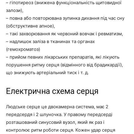
– гіпотиреоз (знижена функціональність щитовидної
залози),
– повна або повторювана зупинка дихання під час сну
(обструктивне апное),
– такі захворювання як червоний вовчак і ревматизм,
– надлишок заліза в тканинах та органах
(гемохроматоз)
– прийом певних лікарських препаратів, які лікують
порушення ритму серця (відмінного від брадикардії),
що знижують артеріальний тиск і т. д.
Електрична схема серця
Людське серце це двокамерна система, має 2
передсердя і 2 шлуночка. У правому передсерді
розташований синусовий вузол, який як раз і
контролює ритм роботи серця. Кожен удар серця