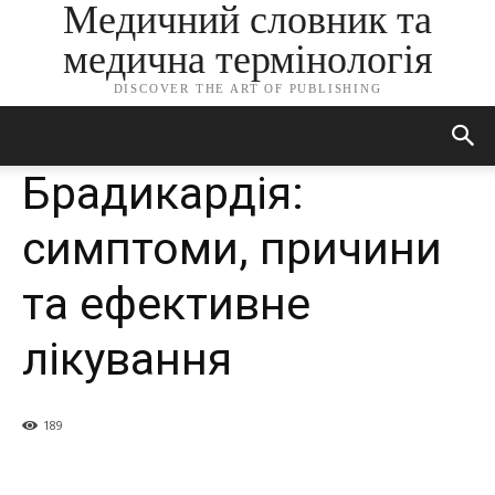
Медичний словник та
медична термінологія
DISCOVER THE ART OF PUBLISHING
Брадикардія:
симптоми, причини
та ефективне
лікування
189