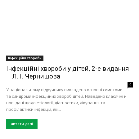
Інфекційні хвороби
Інфекційні хвороби у дітей, 2-е видання
– Л. І. Чернишова
0
У національному підручнику викладено основні симптоми
та синдроми інфекційних хвороб дітей. Наведено класичні й
нові дані щодо етіології, діагностики, лікування та
профілактики інфекцій, які...
читати далі