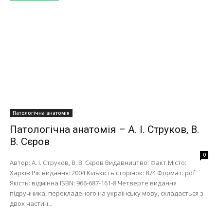
Патологічна анатомія
Патологічна анатомія – А. І. Струков, В.
В. Сєров
0
Автор: А. І. Струков, В. В. Сєров Видавництво: Факт Місто:
Харків Рік видання: 2004 Кількість сторінок: 874 Формат: pdf
Якість: відмінна ISBN: 966-687-161-8 Четверте видання
підручника, перекладеного на українську мову, складається з
двох частин...