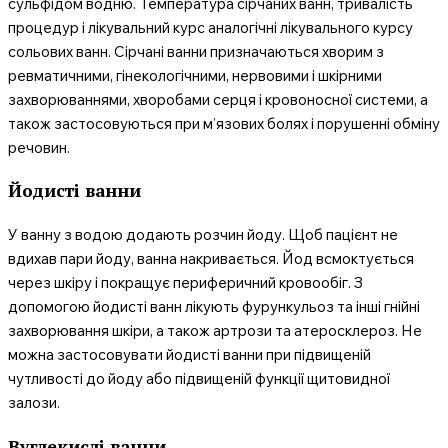
сульфідом водню. Температура сірчаних ванн, тривалість
процедур і лікувальний курс аналогічні лікувального курсу
сольових ванн. Сірчані ванни призначаються хворим з
ревматичними, гінекологічними, нервовими і шкірними
захворюваннями, хворобами серця і кровоносної системи, а
також застосовуються при м’язових болях і порушенні обміну
речовин.
Йодисті ванни
У ванну з водою додають розчин йоду. Щоб пацієнт не
вдихав пари йоду, ванна накривається. Йод всмоктується
через шкіру і покращує периферичний кровообіг. З
допомогою йодисті ванн лікують фурункульоз та інші гнійні
захворювання шкіри, а також артрози та атеросклероз. Не
можна застосовувати йодисті ванни при підвищеній
чутливості до йоду або підвищеній функції щитовидної
залози.
Вуглекислі ванни