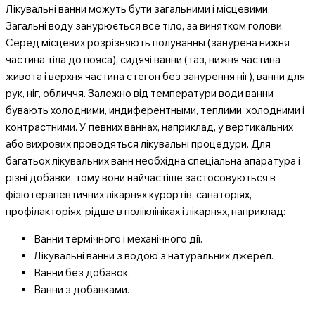
Лікувальні ванни можуть бути загальними і місцевими.
Загальні воду занурюється все тіло, за винятком голови.
Серед місцевих розрізняють полуванны (занурена нижня
частина тіла до пояса), сидячі ванни (таз, нижня частина
живота і верхня частина стегон без занурення ніг), ванни для
рук, ніг, обличчя. Залежно від температури води ванни
бувають холодними, индиферентными, теплими, холодними і
контрастними. У певних ваннах, наприклад, у вертикальних
або вихрових проводяться лікувальні процедури. Для
багатьох лікувальних ванн необхідна спеціальна апаратура і
різні добавки, тому вони найчастіше застосовуються в
фізіотерапевтичних лікарнях курортів, санаторіях,
профілакторіях, рідше в поліклініках і лікарнях, наприклад:
Ванни термічного і механічного дії.
Лікувальні ванни з водою з натуральних джерел.
Ванни без добавок.
Ванни з добавками.