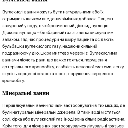
Вуглекислі ванни можуть бути натуральними або їх
отримують шляхом введення хімічних добавок. Пацієнт
занурений у воду, в якій розчинений діоксид вуглецю.
Діоксид вуглецю – безбарвний газ зі злегка кислуватим
запахом. Під час процедури на шкіру пацієнта осідають
бульбашки вуглекислого газу, надаючи сильний
подразнюючу дію, шкіра миттєво червоніє. Вуглекислими
ваннами лікують рани, що важко гояться, порушення
артеріального кровообігу, слабкість венозної системи, легку
ступінь серцевої недостатності, порушення серцевого
кровообігу.
Мінеральні ванни
Перші лікувальні ванни почали застосовувати в тих місцях, де
були натуральні мінеральні джерела. В такій воді містяться
солі, сірка або вуглекислий газ, іноді вона кілька радіоактивна.
Крім того, для лікування застосовувалися лікувальні грязьові