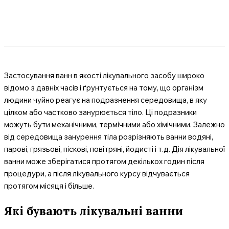
Застосування ванн в якості лікувального засобу широко
відомо з давніх часів і ґрунтується на тому, що організм
людини чуйно реагує на подразнення середовища, в яку
цілком або частково занурюється тіло. Ці подразники
можуть бути механічними, термічними або хімічними. Залежно
від середовища занурення тіла розрізняють ванни водяні,
парові, грязьові, піскові, повітряні, йодисті і т.д. Дія лікувальної
ванни може зберігатися протягом декількох годин після
процедури, а після лікувального курсу відчувається
протягом місяця і більше.
Які бувають лікувальні ванни