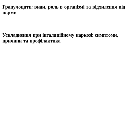
Гранулоцити: види, роль в організмі та відхилення від
норми
Ускладнення при інгаляційному наркозі: симптоми,
причини та профілактика