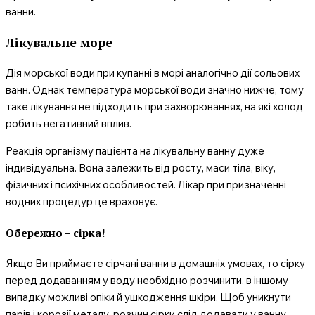
ванни.
Лікувальне море
Дія морської води при купанні в морі аналогічно дії сольових
ванн. Однак температура морської води значно нижче, тому
таке лікування не підходить при захворюваннях, на які холод
робить негативний вплив.
Реакція організму пацієнта на лікувальну ванну дуже
індивідуальна. Вона залежить від росту, маси тіла, віку,
фізичних і психічних особливостей. Лікар при призначенні
водних процедур це враховує.
Обережно – сірка!
Якщо Ви приймаєте сірчані ванни в домашніх умовах, то сірку
перед додаванням у воду необхідно розчинити, в іншому
випадку можливі опіки й ушкодження шкіри. Щоб уникнути
парів і корозії металу, розчин сірки слід додавати у ванну,