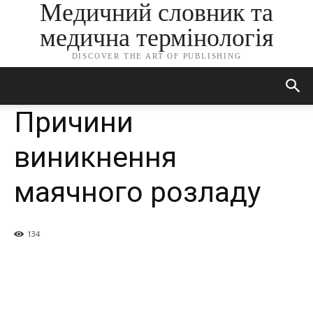
Медичний словник та
медична термінологія
DISCOVER THE ART OF PUBLISHING
Причини
виникнення
маячного розладу
134