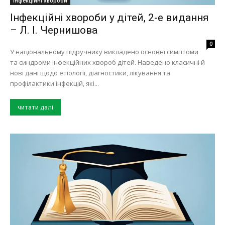
Інфекційні хвороби
Інфекційні хвороби у дітей, 2-е видання
– Л. І. Чернишова
0
У національному підручнику викладено основні симптоми
та синдроми інфекційних хвороб дітей. Наведено класичні й
нові дані щодо етіології, діагностики, лікування та
профілактики інфекцій, які...
читати далі