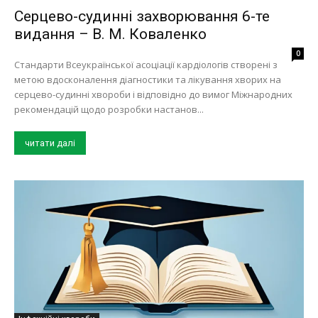
Серцево-судинні захворювання 6-те
видання – В. М. Коваленко
0
Стандарти Всеукраїнської асоціації кардіологів створені з
метою вдосконалення діагностики та лікування хворих на
серцево-судинні хвороби і відповідно до вимог Міжнародних
рекомендацій щодо розробки настанов...
читати далі