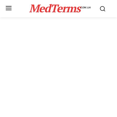
MedTerms
COM.UA