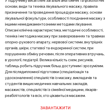
У підручнику висвітлені загальні анатомічні та фізіологічні
основи, види та техніка лікувального масажу, правила
призначення та проведення процедури масажу, основи
лікувальної фізкультури, особливості поєднання масажу з
іншими немедикаментозними методами лікування.
Описані клінічна характеристика, методичні особливості,
техніка і методика масажу при захворюваннях та травмах
опорно-рухового апарату, нервової системи, внутрішніх
органів, шкіри, статевої та ендокринної систем, при
порушеннях обміну речовин, після оперативних втручань,
в урології, педіатрії. Велика кількість схем, рисунків,
таблиць робить підручник більш доступним і зрозумілим.
Для післядипломної підготовки (спеціалізація та
удосконалення) спеціалістів із масажу, викладачів та
студентів вищих медичних навчальних закладів,
масажистів, спеціалістів із сімейної медицини, лікарів-
реабілітологів та всіх, хто цікавиться масажем.
ЗАВАНТАЖИТИ