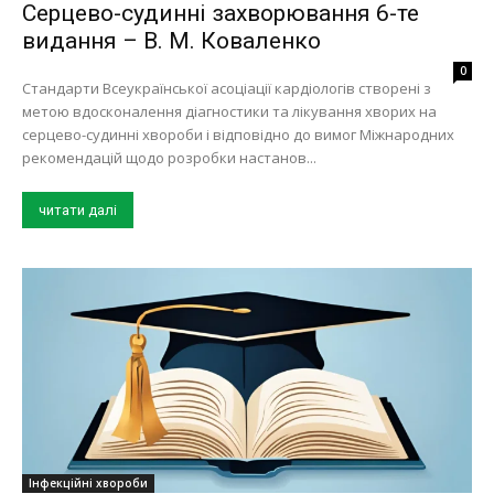
Серцево-судинні захворювання 6-те
видання – В. М. Коваленко
0
Стандарти Всеукраїнської асоціації кардіологів створені з
метою вдосконалення діагностики та лікування хворих на
серцево-судинні хвороби і відповідно до вимог Міжнародних
рекомендацій щодо розробки настанов...
читати далі
Інфекційні хвороби