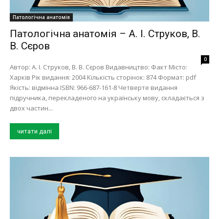
Патологічна анатомія
Патологічна анатомія – А. І. Струков, В.
В. Сєров
0
Автор: А. І. Струков, В. В. Сєров Видавництво: Факт Місто:
Харків Рік видання: 2004 Кількість сторінок: 874 Формат: pdf
Якість: відмінна ISBN: 966-687-161-8 Четверте видання
підручника, перекладеного на українську мову, складається з
двох частин...
читати далі