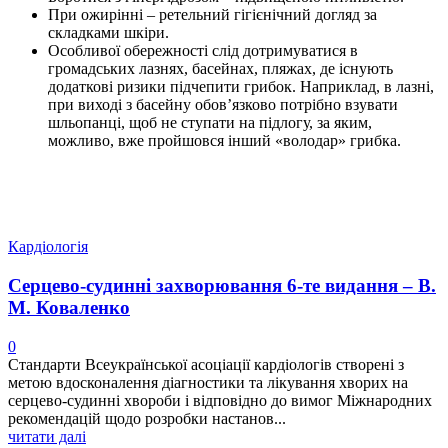
При ожирінні – ретельний гігієнічний догляд за
складками шкіри.
Особливої обережності слід дотримуватися в
громадських лазнях, басейнах, пляжах, де існують
додаткові ризики підчепити грибок. Наприклад, в лазні,
при виході з басейну обов’язково потрібно взувати
шльопанці, щоб не ступати на підлогу, за яким,
можливо, вже пройшовся інший «володар» грибка.
Кардіологія
Серцево-судинні захворювання 6-те видання – В.
М. Коваленко
0
Стандарти Всеукраїнської асоціації кардіологів створені з
метою вдосконалення діагностики та лікування хворих на
серцево-судинні хвороби і відповідно до вимог Міжнародних
рекомендацій щодо розробки настанов...
читати далі