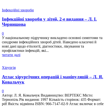
Інфекційні хвороби
Інфекційні хвороби у дітей, 2-е видання – Л. І.
Чернишова
0
У національному підручнику викладено основні симптоми та
синдроми інфекційних хвороб дітей. Наведено класичні й
нові дані щодо етіології, діагностики, лікування та
профілактики інфекцій, які...
читати далі
Хірургія
Атлас хірургічних операцій і маніпуляцій – Л. Я.
Ковальчук
0
Автор: Л. Я. Ковальчук Видавництво: ВЕРТЕКС Місто:
Тернопіль Рік видання: 1997 Кількість сторінок: 435 Формат:
pdf Якість: відмінна ISBN: 966-7147-02-9 Атлас включає в себе