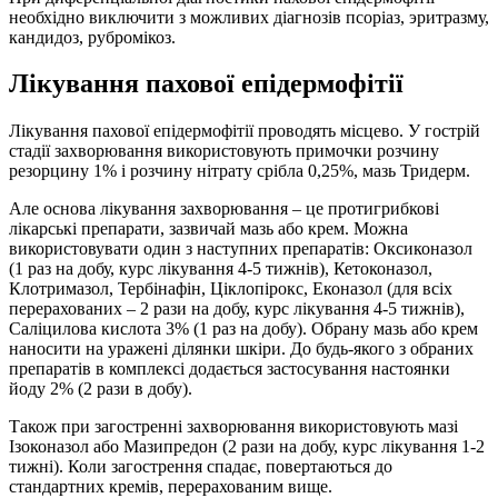
необхідно виключити з можливих діагнозів псоріаз, эритразму,
кандидоз, рубромікоз.
Лікування пахової епідермофітії
Лікування пахової епідермофітії проводять місцево. У гострій
стадії захворювання використовують примочки розчину
резорцину 1% і розчину нітрату срібла 0,25%, мазь Тридерм.
Але основа лікування захворювання – це протигрибкові
лікарські препарати, зазвичай мазь або крем. Можна
використовувати один з наступних препаратів: Оксиконазол
(1 раз на добу, курс лікування 4-5 тижнів), Кетоконазол,
Клотримазол, Тербінафін, Ціклопірокс, Еконазол (для всіх
перерахованих – 2 рази на добу, курс лікування 4-5 тижнів),
Саліцилова кислота 3% (1 раз на добу). Обрану мазь або крем
наносити на уражені ділянки шкіри. До будь-якого з обраних
препаратів в комплексі додається застосування настоянки
йоду 2% (2 рази в добу).
Також при загостренні захворювання використовують мазі
Ізоконазол або Мазипредон (2 рази на добу, курс лікування 1-2
тижні). Коли загострення спадає, повертаються до
стандартних кремів, перерахованим вище.