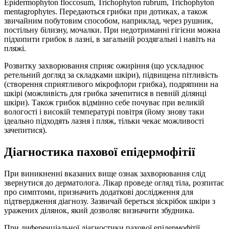
Epidermophyton floccosum, Trichophyton rubrum, Trichophyton
mentagrophytes. Передаються грибки при дотиках, а також
звичайним побутовим способом, наприклад, через рушник,
постільну білизну, мочалки. При недотриманні гігієни можна
підхопити грибок в лазні, в загальній роздягальні і навіть на
пляжі.
Розвитку захворювання сприяє ожиріння (що ускладнює
ретельний догляд за складками шкіри), підвищена пітливість
(створення сприятливого мікрофлори грибка), подряпини на
шкірі (можливість для грибка зачепитися в певній ділянці
шкіри). Також грибок відмінно себе почуває при великій
вологості і високій температурі повітря (йому знову таки
ідеально підходять лазня і пляж, тільки чекає можливості
зачепитися).
Діагностика пахової епідермофітії
При виникненні вказаних вище ознак захворювання слід
звернутися до дерматолога. Лікар проведе огляд тіла, розпитає
про симптоми, призначить додаткові дослідження для
підтвердження діагнозу. Зазвичай береться зіскрібок шкіри з
уражених ділянок, який дозволяє визначити збудника.
При диференціальної діагностики пахової епідермофітії