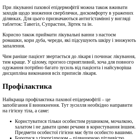
При лікуванні пахової епідермофітії можна також вживати
заходів щодо зниження сверблячки, дискомфорту в уражених
ділянках. Для цього призначаються антигістамінні у вигляді
таблеток: Тавегіл, Супрастин, Зіртек та ін.
Корисно також приймати лікувальні ванни з настоєм
ромашки, кори дуба, череди, які підсушують шкіру і знижують
запалення.
Чим раніше пацієнт звертається до лікаря і починає лікування,
тим краще. У цілому, прогноз сприятливий, хоча для повного
одужання потрібно багато зусиль від пацієнта і найсуворіша
дисципліна виконання всіх приписів лікаря.
Профілактика
Найкраща профілактика пахової епідермофітії – це
запобігання її виникнення. Тут зусилля необхідно направити
на гігієну тіла, а саме:
Користуватися тільки особистим рушником, мочалкою,
халатом і не давати цими речами в користування іншим.
Предмети особистої гігієни має бути особисто вашими.
Боротися з гіпергідрозом – підвищеною пітливістю.