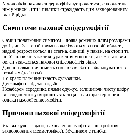
У чоловіків пахова епідермофітія зустрічається дещо частіше,
ніж у жінок. Діти і підлітки страждають цим захворюванням
вкрай рідко.
Симптоми пахової епідермофітії
Самий початковий симптом – поява рожевих плям розмірами
до 1 див. Зазвичай плями локалізуються в паховій області,
надалі розростаються на стегна, сідниці, у пахви, на стопи та
ін. У чоловіків можливе ураження мошонки, а сам статевий
орган уражається пахової епідермофітія рідко.
Далі ці плями починають сильно свербіти і збільшуватися в
розмірах (до 10 см).
По краях плям виникають бульбашки.
Дискомфорт під час ходьби.
Незабаром серединка плями одужує, залишаючи чисту шкіру,
внаслідок чого утворюються кільця – найхарактерніший
ознака пахової епідермофітії.
Причини пахової епідермофітії
Як вже було згадано, пахова епідермофітія – це грибкове
захворювання (дерматомікоз). Збудником є грибки