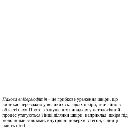
Пахова епідермофітія
– це грибкове ураження шкіри, що
виникає переважно у великих складках шкіри, звичайно в
області паху. Проте в запущених випадках у патологічний
процес утягуються і інші ділянки шкіри, наприклад, шкіра під
молочними залозами, внутрішні поверхні стегон, сідниці і
навіть нігті.