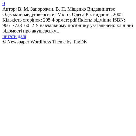
0
Автор: В. М. Запорожан, В. П. Міщенко Видавництво:
Одеський медуніверситет Місто: Одеса Рік видання: 2005
Кількість сторінок: 295 Формат: pdf Якість: відмінна ISBN:
966–7733–60–2 У навчальному посiбнику узагальнено клiнiчнi
вiдомостi про акушерську...
читати далі
© Newspaper WordPress Theme by TagDiv