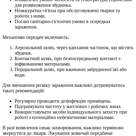
для розмноження збудника.
Неаккуратна гігієна при обслуговуванні тварин та
роботи з ними.
Погані санітарно-гігієнічні умови в осередках
зараження.
Механізми передачі включають:
Аерозольний шлях, через вдихання частинок, що містять
збудник.
Контактний шлях, при безпосередньому контакті з
інфікованими матеріалами.
Пероральний шлях, при вживанні забрудненої їжі або
води.
Для зменшення ризику зараження важливо дотримуватись
таких рекомендацій:
Регулярно проводити дезінфекцію приміщень.
Підтримувати чистоту у житлових і робочих зонах.
Використовувати засоби індивідуального захисту при
роботі з потенційно небезпечними матеріалами.
В разі виявлення ознак захворювання, важливо терміново
звернутися до лікаря. Лікування зазвичай передбачає