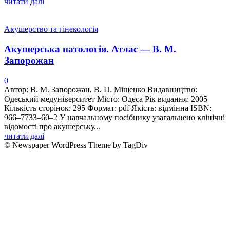
читати далі
Акушерство та гінекологія
Акушерська патологія. Атлас — В. М.
Запорожан
0
Автор: В. М. Запорожан, В. П. Міщенко Видавництво:
Одеський медуніверситет Місто: Одеса Рік видання: 2005
Кількість сторінок: 295 Формат: pdf Якість: відмінна ISBN:
966–7733–60–2 У навчальному посiбнику узагальнено клiнiчнi
вiдомостi про акушерську...
читати далі
© Newspaper WordPress Theme by TagDiv