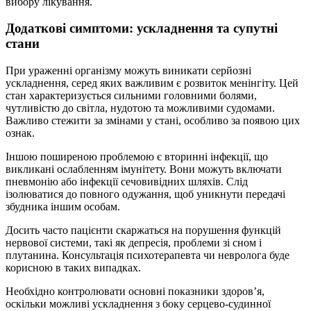
вибору лікування.
Додаткові симптоми: ускладнення та супутні
стани
При ураженні організму можуть виникати серйозні
ускладнення, серед яких важливим є розвиток менінгіту. Цей
стан характеризується сильними головними болями,
чутливістю до світла, нудотою та можливими судомами.
Важливо стежити за змінами у стані, особливо за появою цих
ознак.
Іншою поширеною проблемою є вторинні інфекції, що
викликані ослабленням імунітету. Вони можуть включати
пневмонію або інфекції сечовивідних шляхів. Слід
ізолюватися до повного одужання, щоб уникнути передачі
збудника іншим особам.
Досить часто пацієнти скаржаться на порушення функцій
нервової системи, такі як депресія, проблеми зі сном і
плутанина. Консультація психотерапевта чи невролога буде
корисною в таких випадках.
Необхідно контролювати основні показники здоров’я,
оскільки можливі ускладнення з боку серцево-судинної