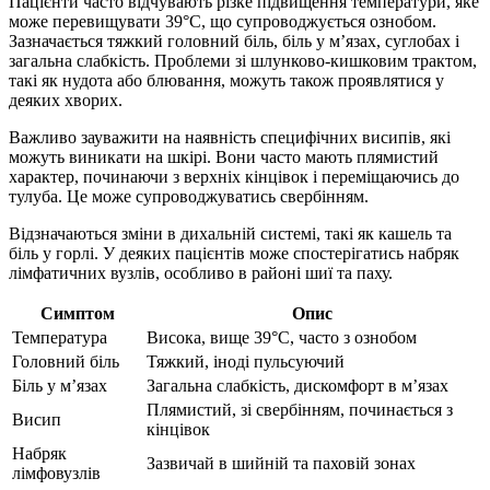
Пацієнти часто відчувають різке підвищення температури, яке
може перевищувати 39°C, що супроводжується ознобом.
Зазначається тяжкий головний біль, біль у м’язах, суглобах і
загальна слабкість. Проблеми зі шлунково-кишковим трактом,
такі як нудота або блювання, можуть також проявлятися у
деяких хворих.
Важливо зауважити на наявність специфічних висипів, які
можуть виникати на шкірі. Вони часто мають плямистий
характер, починаючи з верхніх кінцівок і переміщаючись до
тулуба. Це може супроводжуватись свербінням.
Відзначаються зміни в дихальній системі, такі як кашель та
біль у горлі. У деяких пацієнтів може спостерігатись набряк
лімфатичних вузлів, особливо в районі шиї та паху.
Симптом
Опис
Температура
Висока, вище 39°C, часто з ознобом
Головний біль
Тяжкий, іноді пульсуючий
Біль у м’язах
Загальна слабкість, дискомфорт в м’язах
Плямистий, зі свербінням, починається з
Висип
кінцівок
Набряк
Зазвичай в шийній та паховій зонах
лімфовузлів