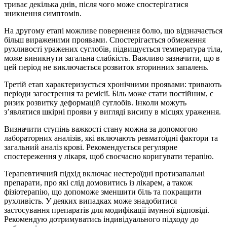
триває декілька днів, після чого може спостерігатися
зникнення симптомів.
На другому етапі можливе повернення болю, що відзначається
більш вираженими проявами. Спостерігається обмеження
рухливості уражених суглобів, підвищується температура тіла,
може виникнути загальна слабкість. Важливо зазначити, що в
цей період не виключається розвиток вторинних запалень.
Третій етап характеризується хронічними проявами: тривають
періоди загострення та ремісії. Біль може стати постійним, є
ризик розвитку деформацій суглобів. Інколи можуть
з’являтися шкірні прояви у вигляді висипу в місцях ураження.
Визначити ступінь важкості стану можна за допомогою
лабораторних аналізів, які включають ревматоїдні фактори та
загальний аналіз крові. Рекомендується регулярне
спостереження у лікаря, щоб своєчасно коригувати терапію.
Терапевтичний підхід включає нестероїдні протизапальні
препарати, про які слід домовитись із лікарем, а також
фізіотерапію, що допоможе зменшити біль та покращити
рухливість. У деяких випадках може знадобитися
застосування препаратів для модифікації імунної відповіді.
Рекомендую дотримуватись індивідуального підходу до