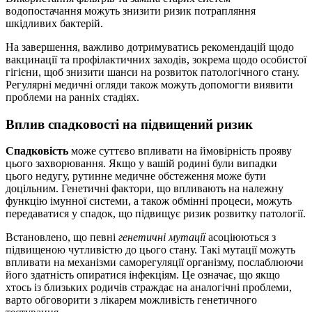
водопостачання можуть знизити ризик потрапляння
шкідливих бактерій.
На завершення, важливо дотримуватись рекомендацій щодо
вакцинації та профілактичних заходів, зокрема щодо особистої
гігієни, щоб знизити шанси на розвиток патологічного стану.
Регулярні медичні огляди також можуть допомогти виявити
проблеми на ранніх стадіях.
Вплив спадковості на підвищений ризик
Спадковість
може суттєво впливати на ймовірність прояву
цього захворювання. Якщо у вашій родині були випадки
цього недугу, рутинне медичне обстеження може бути
доцільним. Генетичні фактори, що впливають на належну
функцію імунної системи, а також обмінні процеси, можуть
передаватися у спадок, що підвищує ризик розвитку патології.
Встановлено, що певні
генетичні мутації
асоціюються з
підвищеною чутливістю до цього стану. Такі мутації можуть
впливати на механізми саморегуляції організму, послаблюючи
його здатність опиратися інфекціям. Це означає, що якщо
хтось із близьких родичів страждає на аналогічні проблеми,
варто обговорити з лікарем можливість генетичного