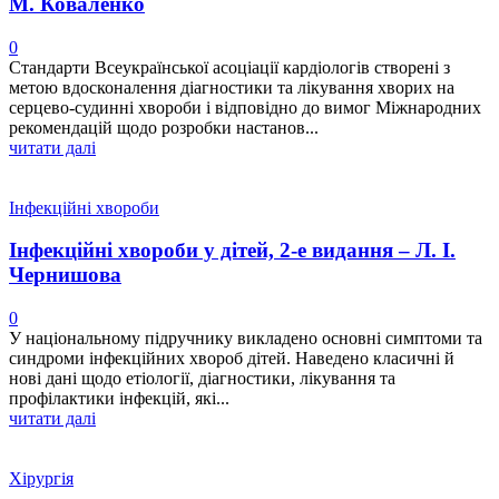
М. Коваленко
0
Стандарти Всеукраїнської асоціації кардіологів створені з
метою вдосконалення діагностики та лікування хворих на
серцево-судинні хвороби і відповідно до вимог Міжнародних
рекомендацій щодо розробки настанов...
читати далі
Інфекційні хвороби
Інфекційні хвороби у дітей, 2-е видання – Л. І.
Чернишова
0
У національному підручнику викладено основні симптоми та
синдроми інфекційних хвороб дітей. Наведено класичні й
нові дані щодо етіології, діагностики, лікування та
профілактики інфекцій, які...
читати далі
Хірургія