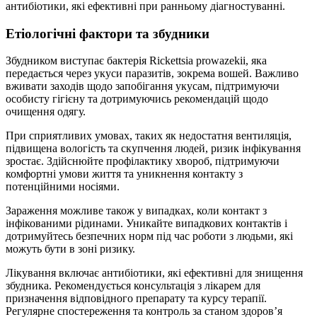
антибіотики, які ефективні при ранньому діагностуванні.
Етіологічні фактори та збудники
Збудником виступає бактерія Rickettsia prowazekii, яка
передається через укуси паразитів, зокрема вошей. Важливо
вживати заходів щодо запобігання укусам, підтримуючи
особисту гігієну та дотримуючись рекомендацій щодо
очищення одягу.
При сприятливих умовах, таких як недостатня вентиляція,
підвищена вологість та скупчення людей, ризик інфікування
зростає. Здійснюйте профілактику хвороб, підтримуючи
комфортні умови життя та уникнення контакту з
потенційними носіями.
Зараження можливе також у випадках, коли контакт з
інфікованими рідинами. Уникайте випадкових контактів і
дотримуйтесь безпечних норм під час роботи з людьми, які
можуть бути в зоні ризику.
Лікування включає антибіотики, які ефективні для знищення
збудника. Рекомендується консультація з лікарем для
призначення відповідного препарату та курсу терапії.
Регулярне спостереження та контроль за станом здоров’я