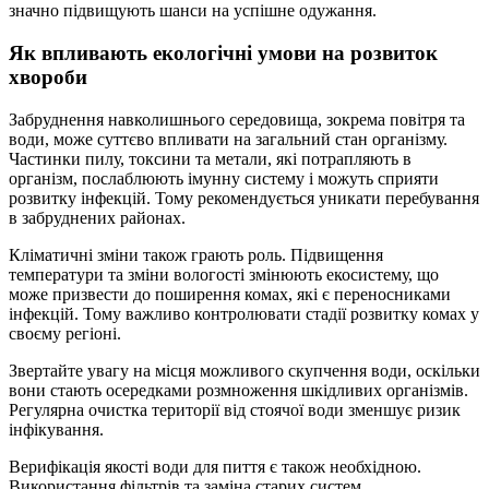
значно підвищують шанси на успішне одужання.
Як впливають екологічні умови на розвиток
хвороби
Забруднення навколишнього середовища, зокрема повітря та
води, може суттєво впливати на загальний стан організму.
Частинки пилу, токсини та метали, які потрапляють в
організм, послаблюють імунну систему і можуть сприяти
розвитку інфекцій. Тому рекомендується уникати перебування
в забруднених районах.
Кліматичні зміни також грають роль. Підвищення
температури та зміни вологості змінюють екосистему, що
може призвести до поширення комах, які є переносниками
інфекцій. Тому важливо контролювати стадії розвитку комах у
своєму регіоні.
Звертайте увагу на місця можливого скупчення води, оскільки
вони стають осередками розмноження шкідливих організмів.
Регулярна очистка території від стоячої води зменшує ризик
інфікування.
Верифікація якості води для пиття є також необхідною.
Використання фільтрів та заміна старих систем