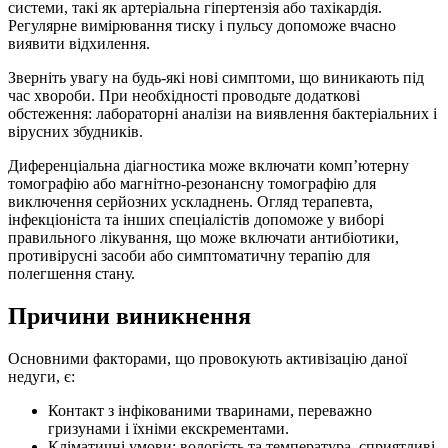
системи, такі як артеріальна гіпертензія або тахікардія.
Регулярне вимірювання тиску і пульсу допоможе вчасно
виявити відхилення.
Зверніть увагу на будь-які нові симптоми, що виникають під
час хвороби. При необхідності проводьте додаткові
обстеження: лабораторні аналізи на виявлення бактеріальних і
вірусних збудників.
Диференціальна діагностика може включати комп’ютерну
томографію або магнітно-резонансну томографію для
виключення серйозних ускладнень. Огляд терапевта,
інфекціоніста та інших спеціалістів допоможе у виборі
правильного лікування, що може включати антибіотики,
противірусні засоби або симптоматичну терапію для
полегшення стану.
Причини виникнення
Основними факторами, що провокують активізацію даної
недуги, є:
Контакт з інфікованими тваринами, переважно
гризунами і їхніми екскрементами.
Кліматичні умови: вологість та температура, сприятливі