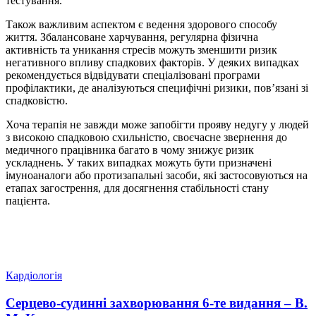
тестування.
Також важливим аспектом є ведення здорового способу
життя. Збалансоване харчування, регулярна фізична
активність та уникання стресів можуть зменшити ризик
негативного впливу спадкових факторів. У деяких випадках
рекомендується відвідувати спеціалізовані програми
профілактики, де аналізуються специфічні ризики, пов’язані зі
спадковістю.
Хоча терапія не завжди може запобігти прояву недугу у людей
з високою спадковою схильністю, своєчасне звернення до
медичного працівника багато в чому знижує ризик
ускладнень. У таких випадках можуть бути призначені
імуноаналоги або протизапальні засоби, які застосовуються на
етапах загострення, для досягнення стабільності стану
пацієнта.
Кардіологія
Серцево-судинні захворювання 6-те видання – В.