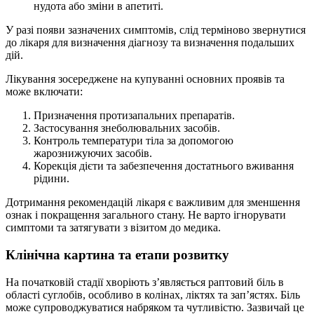
нудота або зміни в апетиті.
У разі появи зазначених симптомів, слід терміново звернутися
до лікаря для визначення діагнозу та визначення подальших
дій.
Лікування зосереджене на купуванні основних проявів та
може включати:
Призначення протизапальних препаратів.
Застосування знеболювальних засобів.
Контроль температури тіла за допомогою
жарознижуючих засобів.
Корекція дієти та забезпечення достатнього вживання
рідини.
Дотримання рекомендацій лікаря є важливим для зменшення
ознак і покращення загального стану. Не варто ігнорувати
симптоми та затягувати з візитом до медика.
Клінічна картина та етапи розвитку
На початковій стадії хворіють з’являється раптовий біль в
області суглобів, особливо в колінах, ліктях та зап’ястях. Біль
може супроводжуватися набряком та чутливістю. Зазвичай це