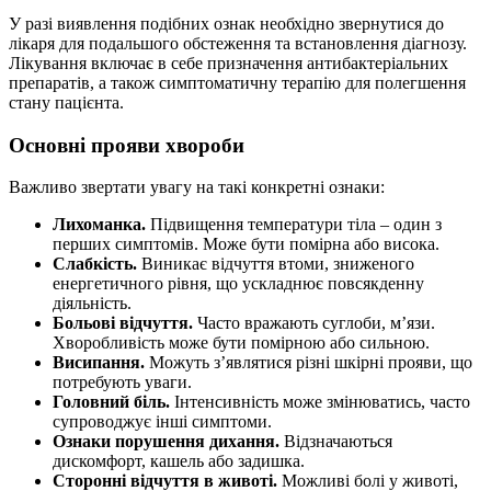
У разі виявлення подібних ознак необхідно звернутися до
лікаря для подальшого обстеження та встановлення діагнозу.
Лікування включає в себе призначення антибактеріальних
препаратів, а також симптоматичну терапію для полегшення
стану пацієнта.
Основні прояви хвороби
Важливо звертати увагу на такі конкретні ознаки:
Лихоманка.
Підвищення температури тіла – один з
перших симптомів. Може бути помірна або висока.
Слабкість.
Виникає відчуття втоми, зниженого
енергетичного рівня, що ускладнює повсякденну
діяльність.
Больові відчуття.
Часто вражають суглоби, м’язи.
Хворобливість може бути помірною або сильною.
Висипання.
Можуть з’являтися різні шкірні прояви, що
потребують уваги.
Головний біль.
Інтенсивність може змінюватись, часто
супроводжує інші симптоми.
Ознаки порушення дихання.
Відзначаються
дискомфорт, кашель або задишка.
Сторонні відчуття в животі.
Можливі болі у животі,