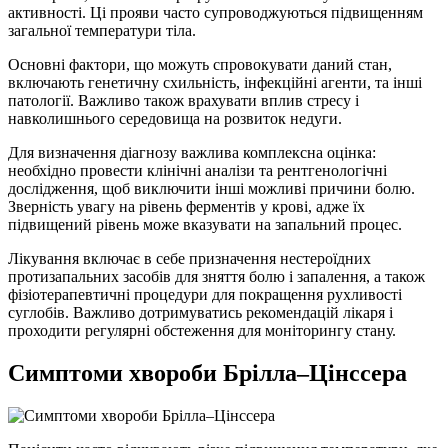
активності. Ці прояви часто супроводжуються підвищенням
загальної температури тіла.
Основні фактори, що можуть спровокувати даний стан,
включають генетичну схильність, інфекційні агенти, та інші
патології. Важливо також врахувати вплив стресу і
навколишнього середовища на розвиток недуги.
Для визначення діагнозу важлива комплексна оцінка:
необхідно провести клінічні аналізи та рентгенологічні
дослідження, щоб виключити інші можливі причини болю.
Зверність увагу на рівень ферментів у крові, адже їх
підвищений рівень може вказувати на запальний процес.
Лікування включає в себе призначення нестероїдних
протизапальних засобів для зняття болю і запалення, а також
фізіотерапевтичні процедури для покращення рухливості
суглобів. Важливо дотримуватись рекомендацій лікаря і
проходити регулярні обстеження для моніторингу стану.
Симптоми хвороби Брілла–Цінссера