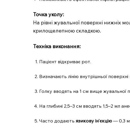
Точка уколу:
На рівні жувальної поверхні нижніх м
крилощелепною складкою.
Техніка виконання:
Пацієнт відкриває рот.
Визначають лінію внутрішньої поверхні 
Голку вводять на 1 см вище жувальної по
На глибині 2,5–3 см вводять 1,5–2 мл ан
Часто додають
язикову ін’єкцію
— 0,3 мл