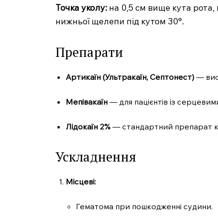
Точка уколу:
на 0,5 см вище кута рота,
нижньої щелепи під кутом 30°.
Препарати
Артикаїн (Ультракаїн, Септонест)
— висо
Мепівакаїн
— для пацієнтів із серцевим
Лідокаїн 2%
— стандартний препарат ко
Ускладнення
Місцеві:
Гематома при пошкодженні судини.