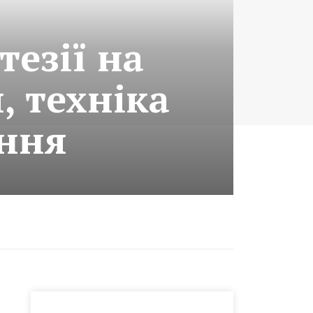
тезії на
, техніка
ення