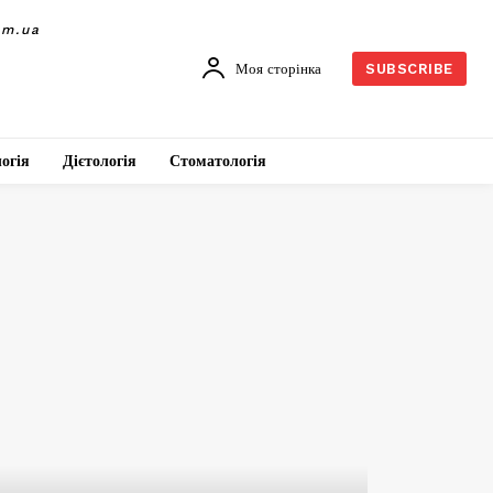
om.ua
Моя сторінка
SUBSCRIBE
огія
Дієтологія
Стоматологія