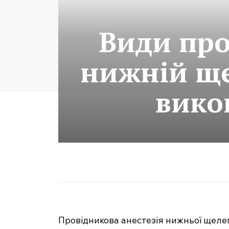
Види про
нижній ще
вико
Провідникова анестезія нижньої щеле