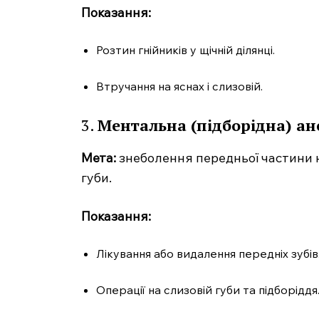
Показання:
Розтин гнійників у щічній ділянці.
Втручання на яснах і слизовій.
SUBSCRIB
3.
Ментальна (підборідна) ан
Мета:
знеболення передньої частини ни
губи.
Показання:
Лікування або видалення передніх зубів
Операції на слизовій губи та підборіддя