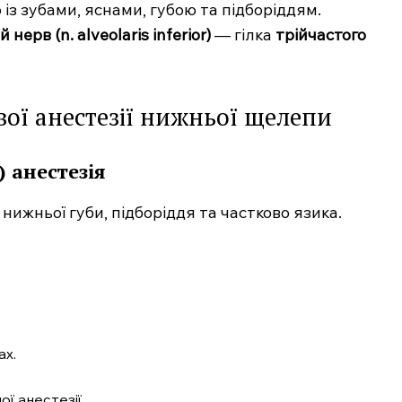
з зубами, яснами, губою та підборіддям.
ерв (n. alveolaris inferior)
— гілка
трійчастого
ої анестезії нижньої щелепи
 анестезія
нижньої губи, підборіддя та частково язика.
ах.
ї анестезії.