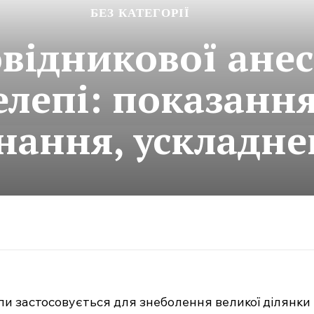
БЕЗ КАТЕГОРІЇ
відникової анес
лепі: показання
нання, ускладн
пи застосовується для знеболення великої ділянки