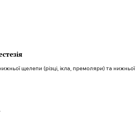
Підписка
Мій акаунт
Медичні книги
E NOW
естезія
жньої щелепи (різці, ікла, премоляри) та нижньої
.
.