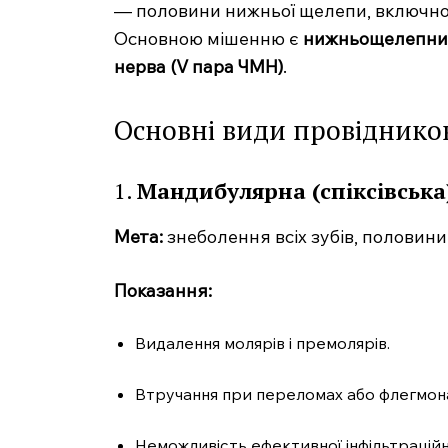
— половини нижньої щелепи, включно і
Основною мішенню є
нижньощелепний н
нерва (V пара ЧМН)
.
Основні види провідников
1.
Мандибулярна (спіксівська)
Мета:
знеболення всіх зубів, половини 
Показання:
Видалення молярів і премолярів.
Втручання при переломах або флегмон
Неможливість ефективної інфільтраційно