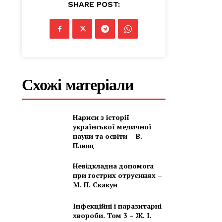
SHARE POST:
Схожі матеріали
Нариси з історії
української медичної
науки та освіти – В.
Плющ
Невідкладна допомога
при гострих отруєннях –
М. П. Скакун
Інфекційні і паразитарні
хвороби. Том 3 – Ж. І.