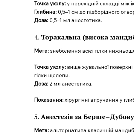
Точка уколу:
у перехідній складці між
Глибина:
0,5–1 см до підборідного отво
Доза:
0,5–1 мл анестетика.
4.
Торакальна (висока мандиб
Мета:
знеболення всієї гілки нижньоще
Точка уколу:
вище жувальної поверхні 
гілки щелепи.
Доза:
2 мл анестетика.
Показання:
хірургічні втручання у гл
5.
Анестезія за Берше–Дубову
Мета:
альтернатива класичній мандибу