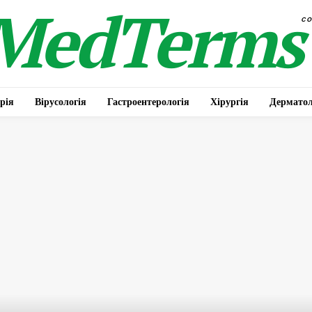
MedTerms
c
рія
Вірусологія
Гастроентерологія
Хірургія
Дерматол