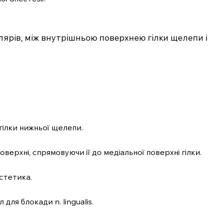
олярів, між внутрішньою поверхнею гілки щелепи і
гілки нижньої щелепи.
верхні, спрямовуючи її до медіальної поверхні гілки.
естетика.
 для блокади n. lingualis.