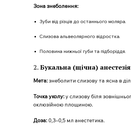
Зона знеболення:
Зуби від різців до останнього моляра.
Слизова альвеолярного відростка.
Половина нижньої губи та підборіддя.
2.
Букальна (щічна) анестезія
Мета:
знеболити слизову та ясна в діл
MedTerms
професійний
Точка уколу:
у слизову біля зовнішньо
порт
оклюзійною площиною.
Доза:
0,3–0,5 мл анестетика.