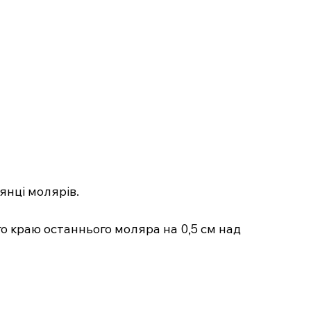
янці молярів.
.com.ua
 медичний
го краю останнього моляра на 0,5 см над
ал
Company
Про нас
Контакти