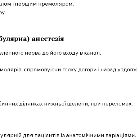
 іклом і першим премоляром.
ру.
улярна) анестезія
лепного нерва до його входу в канал.
молярів, спрямовуючи голку догори і назад уздовж
ибинних ділянках нижньої щелепи, при переломах.
лярній для пацієнтів із анатомічними варіаціями.