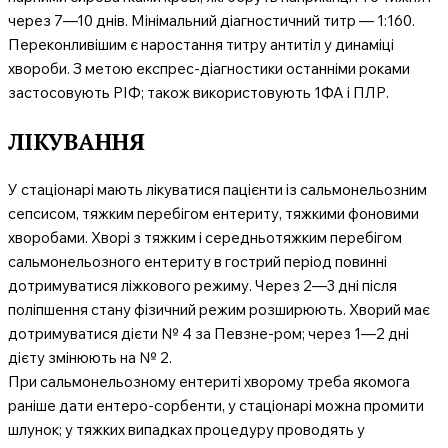
через 7—10 днів. Мінімальний діагностичний титр — 1:160.
Переконливішим є наростання титру антитіл у динаміці
хвороби. З метою експрес-діагностики останніми роками
застосовують РІФ; також використовують 1ФА і ПЛР.
ЛІКУВАННЯ
У стаціонарі мають лікуватися пацієнти із сальмонельозним
сепсисом, тяжким перебігом ентериту, тяжкими фоновими
хворобами. Хворі з тяжким і середньотяжким перебігом
сальмонельозного ентериту в гострий період повинні
дотримуватися ліжкового режиму. Через 2—3 дні після
поліпшення стану фізичний режим розширюють. Хворий має
дотримуватися дієти № 4 за Певзне-ром; через 1—2 дні
дієту змінюють на № 2.
При сальмонельозному ентериті хворому треба якомога
раніше дати ентеро-сорбенти, у стаціонарі можна промити
шлунок; у тяжких випадках процедуру проводять у