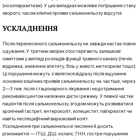
(нозопаразитизм). У цих випадках можливе погіршання стану
хворого; часом клінічні прояви сальмонельозу відсутні.
УСКЛАДНЕННЯ
Після перенесеного сальмонельозу не завжди настає повне
одужання. У третини хворих спостерігають залишкові
симптоми у вигляді розладів функції травного каналу (печія,
відрижка, зниження апетиту, біль у животі, метеоризм тощо).
Ці порушення можуть з’являтися відразу після вщухання
основних клшічних проявів сальмонельозу чи, частіше, через
2—3 тиж. після стаціонарного лікування і недотримання
реконваїесцентом належних дієти і режиму. У певної частки
пацієнтів після сальмонельозу згодом можуть розвиватися
хронічний гастрит, ентероколіт, холецистит, паїгкреатит чи
навіть неспецифічний виразковий коліт.
Ускладнення при сальмонельозі численні й досить
різноманітні — ІТШ, ДШ, колапс, ГНН, гостре порушення