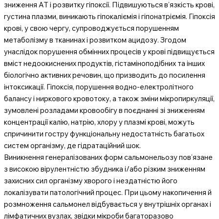
зниження АТ і розвитку гіпоксії. Підвишуються в’язкість крові,
густина плазми, виникають гіпокаліємія і гіпонатріємія. Гіпоксія
крові, у свою чергу, супроводжується порушенням
метаболізму в тканинах і розвитком ацидозу. Згодом
унаслідок порушення обмінних процесів у крові підвищується
вміст недоокиснених продуктів, гістаміноподібних та інших
біологічно активних речовин, що призводить до посилення
інтоксикації. Гіпоксія, порушення водно-електролітного
балансу і ниркового кровотоку, а також зміни мікропиркуляції,
зумовлені розладами кровообігу в поєднанні зі зниженням
концентрації калію, натрію, хлору у плазмі крові, можуть
спричинити гостру функціональну недостатність багатьох
систем організму, де гідратаційний шок.
Виникнення генералізованих форм сальмонельозу пов’язане
з високою вірулентністю збудника і/або різким зниженням
захисних сил організму хворого і нездатністю його
локалізувати патологічний процес. При цьому накопичення й
розмноження сальмонел відбувається у внутрішніх органах і
лімфатичних вузлах, звідки мікроби багаторазово