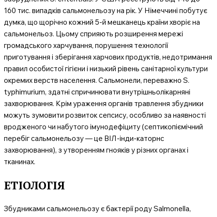
160 тис. випадків сальмонельозу на рік. У Німеччині побутує
думка, що щорічно кожний 5-й мешканець країни хворіє на
сальмонельоз. Цьому сприяють розширення мережі
громадського харчування, порушення технології
приготування і зберігання харчових продуктів, недотримання
правил особистої гігієни і низький рівень санітарної культури
окремих верств населення. Сальмонели, переважно S.
typhimurium, здатні спричинювати внутрішньолікарняні
захворювання. Крім ураження органів травлення збудники
можуть зумовити розвиток сепсису, особливо за наявності
вродженого чи набутого імунодефіциту (септикопіємічний
перебіг сальмонельозу — це ВІЛ-інди-каторнс
захворювання), з утворенням гнояків у різних органах і
тканинах.
ЕТІОЛОГІЯ
Збудниками сальмонельозу є бактерії роду Salmonella,