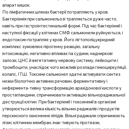
апарат кишок.
По лімфатичних шляхах бактерії потрапляють у кров.
Бактеріемія при сальмонельозі трапляється дуже часто,
навіть при гастроінтестинальній формі. Під час бактеріемії і
наступної фіксації у клітинах СМФ сальмонели руйнуються, і
ендотоксин потрапляє у кров. Його лігтополіцукридний
комплекс зумовлює пірогенну реакцію, загальну
інтоксикацію, негативно впливає па судини, надниркові
залози, ЦНС й вегетативну нервову систему, лейкоцити і
тромбоцити, унаслідок чого можливі розлади гемоциркуляції,
колапс, ІТШ. Токсини сальмонел здатні активувати синтез
низки біологічно активних речовин, ферментативну і
нефермента-тивну трансформацію арахідонової кислоти у
простагландини, спричинювати активацію вільнорадикальної
деструкції клітин. При бактеріемії і токсинемії в організмі
утворюється велика кііькість вільних радикалів і продуктів
перскисного окиснення ліпідів. Вільні радикали спричинюють
лізис клітинних мембран, інак-тивують протеази,