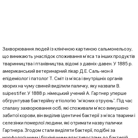
Захворювання людей із клінічною картиною сальмонельозу,
що виникають унаслідок споживання м’яса та інших продуктів
тваринництва і птахівництва, відомі з давніх-давен. У 1885 р.
американський ветеринарний лікар Д.Е. Саль-мон й
епідеміолог і патолог Т. Сміт із м’яса і внутрішніх органів
хворих на чуму свиней виділили паличку, яку назвапи В.
suipestifer. У 1888 р. німецький учений A. Гартнер уперше
обгрунтував бактерійну етіологію “м’ясних отруєнь”. Під час
спалаху захворювання осіб, які споживали м’ясо вимушено
забитої корови, він виділив ідентичні бактерії з м’яса тварини і
селезінки померлої людини, які отримати назву палички
Гартнера. Згодом стали виділяти бактерії, подібні за
морфологічними і біохімічними властивостями до бактерій