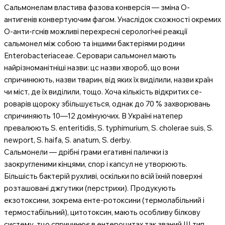
Сальмонелам властива фазова конверсія — зміна О-
антигенів конвертуючим фагом. Унаслідок схожності окремих
О-анти-гснів можливі перехресні серологічні реакції
сальмонел між собою та іншими бактеріями родини
Enterobacteriaceae. Серовари сальмонел мають
найрізноманітніші назви: цс назви хвороб, що вони
спричинюють, назви тварин, від яких їх виділили, назви країн
чи міст, де їх виділили, тощо. Хоча кількість відкритих се-
роварів щороку збільшується, однак до 70 % захворювань
спричиняють 10—12 домінуючих. В Україні натепер
превалюють S. enteritidis, S. typhimurium, S. cholerae suis, S.
newport, S. haifa, S. anatum, S. derby.
Сальмонели — дрібні грами егативні палички із
заокругленими кінцями, спор і капсул не утворюють.
Більшість бактерій рухливі, оскільки по всій їхній поверхні
розташовані джгутики (перстрихи). Продукують
екзотоксини, зокрема енте-ротоксини (термолабільний і
термостабільний), цитотоксин, мають особливу білкову
систему, тцо спричинює в ентероцитах так званий III тип