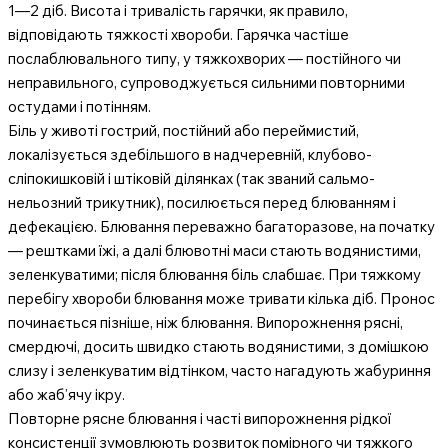
1—2 діб. Висота і тривалість гарячки, як правило,
відповідають тяжкості хвороби. Гарячка частіше
послаблювального типу, у тяжкохворих — постійного чи
неправильного, супроводжується сильними повторними
остудами і потінням.
Біль у животі гострий, постійний або переймистий,
локалізується здебільшого в надчеревній, клубово-
сліпокишковій і штіковій ділянках (так званий сальмо-
нельозний трикутник), посилюється перед блюванням і
дефекацією. Блювання переважно багаторазове, на початку
— рештками їжі, а далі блювотні маси стають водянистими,
зеленкуватими; після блювання біль слабшає. При тяжкому
перебігу хвороби блювання може тривати кілька діб. Пронос
починається пізніше, ніж блювання. Випорожнення рясні,
смердючі, досить швидко стають водянистими, з домішкою
слизу і зеленкуватим відтінком, часто нагадують жабуриння
або жаб’ячу ікру.
Повторне рясне блювання і часті випорожнення рідкої
консистенції зумовлюють розвиток помірного чи тяжкого