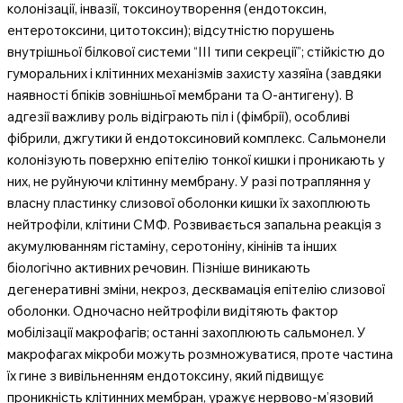
колонізації, інвазії, токсиноутворення (ендотоксин,
ентеротоксини, цитотоксин); відсутністю порушень
внутрішньої білкової системи “III типи секреції”; стійкістю до
гуморальних і клітинних механізмів захисту хазяїна (завдяки
наявності бпіків зовнішньої мембрани та О-антигену). В
адгезії важливу роль відіграють піл і (фімбрії), особливі
фібрили, джгутики й ендотоксиновий комплекс. Сальмонели
колонізують поверхню епітелію тонкої кишки і проникають у
них, не руйнуючи клітинну мембрану. У разі потрапляння у
власну пластинку слизової оболонки кишки їх захоплюють
нейтрофіли, клітини СМФ. Розвивається запальна реакція з
акумулюванням гістаміну, серотоніну, кінінів та інших
біологічно активних речовин. Пізніше виникають
дегенеративні зміни, некроз, десквамація епітелію слизової
оболонки. Одночасно нейтрофіли видітяють фактор
мобілізації макрофагів; останні захоплюють сальмонел. У
макрофагах мікроби можуть розмножуватися, проте частина
їх гине з вивільненням ендотоксину, який підвищує
проникність клітинних мембран, уражує нервово-м’язовий