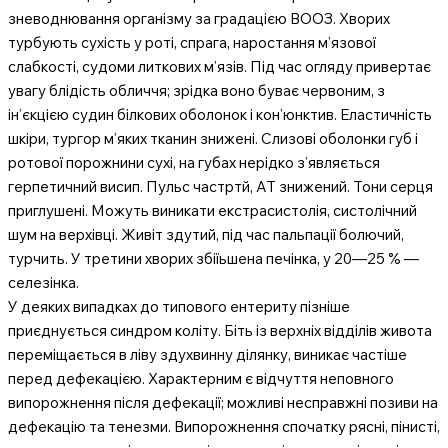
зневоднювання організму за градацією ВООЗ. Хворих
турбують сухість у роті, спрага, наростання м’язової
слабкості, судоми литкових м’язів. Під час огляду привертає
увагу блідість обличчя; зрідка воно буває червоним, з
ін’єкцією судин білкових оболонок і кон’юнктив. Еластичність
шкіри, тургор м’яких тканин знижені. Слизові оболонки губ і
ротової порожнини сухі, на губах нерідко з’являється
герпетичний висип. Пульс частртй, АТ знижений. Тони серця
приглушені. Можуть виникати екстрасистолія, систолічний
шум на верхівці. Живіт здутий, під час пальпації болючий,
турчить. У третини хворих збіїьшена печінка, у 20—25 % —
селезінка.
У деяких випадках до типового ентериту пізніше
приєднується синдром коліту. Біть із верхніх відділів живота
переміщається в ліву здухвинну ділянку, виникає частіше
перед дефекацією. Характерним є відчуття неповного
випорожнення після дефекації; можливі несправжні позиви на
дефекацію та тенезми. Випорожнення спочатку рясні, пінисті,