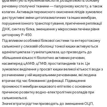
фрагментують нуклеїнові кислоти, розщеплюють основну
речовину сполучної тканини — гіалуронову кислоту, а також
колаген. Активація перекисного окиснення ліпідів зумовлює
деструктивні зміни цитоплазматичних та інших мембран,
порушення іонного транспортування, пригнічення реплікації
ДНК, синтезу білка, зменшення у мікросомах печінки рівня
цитохрому Р-450.
Під впливом особливої білкової системи та ентеротоксину
сальмонел у слизовій оболонці тонкої кишки активуються
аденілатцикпаза і гуанілатциклаза, що призводить до
збільшення кількості біологічно активних речовин,
насамперед цАМФ, цГМФ, простагландинів та ін. Це
зумовлює виділення у просвіт кишки великої кітькості води з
розчиненими у ній мшеральними речовинами, які людина
втрачає під час блювання і дефекації. Підвищення
проникності мембран кишкового епітелію с основною
причиною розвитку водно-електролітних розладів при
сальмонельозі.
Значні втрати рідгтни призводять до зменшення ОЦП,