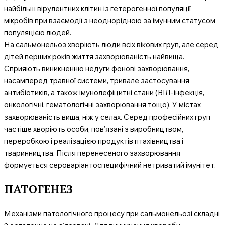
найбільш вірулентних клітин із гетерогенної популяції
мікробів при взаємодії з неоднорідною за імунним статусом
популяцією людей.
На сальмонельоз хворіють люди всіх вікових груп, але серед
дітей перших років життя захворюваність найвища.
Сприяють виникненню недуги фонові захворювання,
насамперед травної системи, тривале застосування
антибіотиків, а також імунолефіцитні стани (ВІЛ-інфекція,
онкологічні, гематологічні захворювання тощо). У містах
захворюваність виша, ніж у селах. Серед професійних груп
частіше хворіють особи, пов’язані з виробництвом,
переробкою і реалізацією продуктів птахівництва і
тваринництва. Після перенесеного захворювання
формується сероваріантоспецифічний нетриватий імунітет.
ПАТОГЕНЕЗ
Механізми патологічного процесу при сальмонельозі складні