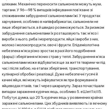
шляхами. Механічно переносити сальмонели можуть мухи,
таргани. У 96—98 % випадків інфікування пов’язане зі
споживанням забрудненої сальмонелами їжі. У продуктах
харчування, особливо в напівфабрикатах, сальмонели не
лише зберігаються, а й швидко розмножуються. За ризиком
забруднення сальмонелами їх розташовують так: м’ясо і
вироби з нього, риба і морепродукти, яйця і вироби з них,
молоко і молокопродукти, овочі і фрукти. Епідеміологічна
небезпека м’яса різко зростає в разі його подрібнення
(фарш) і зберігання м’ясних страв у теплі. Забруднення м’яса
сальмонелами може відбуватися ще за життя тварини чи під
час і після забою, на етапах зберігання, транспортування,
кулінарної обробки і реалізації. Дуже небезпечні гусячі й
качині яйця, які можуть інфікуватися як при формуванні в
яйцеводах птахів, так І через шкаралупу. Зараз почастішали
випадки зараження курячих яєць, особливо 5. еШегі1:ісІІ5.
Побутує думка, що 20 % курячих яєць у розвинених країнах
заражені сальмонелами. Цих збудників виявляють і в яєчному