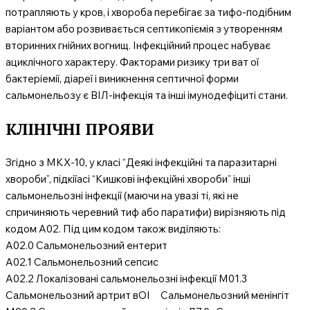
потрапляють у кров, і хвороба перебігає за тифо-подібним
варіантом або розвивається септикопіємія з утворенням
вторинних гнійних вогнищ. Інфекційний процес набуває
ациклічного характеру. Факторами ризику три ват ої
бактеріемії, діареї і виникнення септичної форми
сальмонельозу є ВІЛ-інфекція та інші імунодефіциті стани.
КЛІНІЧНІ ПРОЯВИ
Згідно з МКХ-10, у класі “Деякі інфекційні та паразитарні
хвороби”, підкіїасі “Кишкові інфекційні хвороби” інші
сальмонельозні інфекції (маючи на увазі ті, які не
спричиняють черевний тиф або паратифи) вирізняють під
кодом А02. Під цим кодом також виділяють:
А02.0 Сальмонельозний ентерит
А02.1 Сальмонельозний сепсис
А02.2 Локалізовані сальмонельозні інфекції М01.3
Сальмонельозний артрит вОІ Сальмонельозний менінгіт