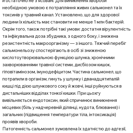
й остаточно не з’ясовані. Для виникнення хвороби
необхідною умовою є потрапляння живих сальмонел та їх
токсинів у травний канал. Установлено, що для здорової
людини їх кількість має становити не менше 1 млн бактерій.
Окрім того, також потрібні такі умови: достатня вірулентність
та інфікувальна доза збудника, з одного боку, і знижена
резистентність макроорганізму — з іншого. Тяжчий перебіг
сальмонельозу спостерігають в осіб зі зниженою
кислотоутворювальною функцією шлунка, хронічними
захворюваннями травної системи, дисбіозом кишок,
гіповітамінозом, імунодефіцитом. Частина сальмонел, що
потрапили в організм, гинуть у шлунку і дванадцятипалій
кишці під дією шлункового соку й жовчі, інші руйнуються в
дистальніших відділах тонкої кишки. При цьохгу
вивільняється ендотоксин, який спричинює виникнення
місцевих (біль у надчеревній ділянці, нудота, блювання) і
загальних (підвищення температури тіла, інтоксикація)
проявів хвороби.
Патогенність сальмонел зумовлена їх здатністю до адгезії,