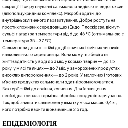
секреції. При рутінуванні сальмонели виділяють ендотоксин
(ліпополіцукридний комплекс). Мікроби здатні до
внутрішньоклітинного паразитування. Добре ростуть на
простих поживних середовищах (Ендо, Плоскірєва, вісмут-
сульфіт агар) за температури від 6 до 46 °С (оптимальною є
температура 35—37 °С).
Сальмонели досить стійкі до дії фізичних і хімічних чинників
навколишнього середовища. Вони можуть зберігати
життєздатність у воді до 3 міс, у кормах тварин — до 1,5
року, у м’ясі та яйцях — до 7 міс, у заморожених продуктах,
висохлих випорожненнях — до 2 років. У молочних і готових
м’ясних продуктах сальмонели здатні розмножуватися.
Бактерії стійкі до соління, копчення. Для їх знищення
необхідна тривала термічна обробка продуктів харчування.
Так, щоб знищити сальмонел у шматку м’яса масою 0,4 кг,
його потрібно варити щонайменше 2,5 год.
ЕПІДЕМІОЛОГІЯ