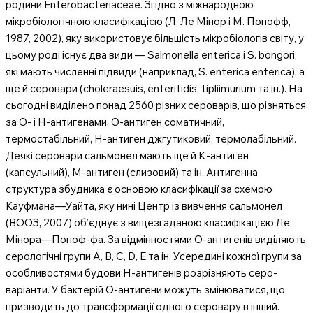
родини Enterobacteriaceae. Згідно з міжнародною
мікробіологічною класифікацією (Л. Ле Мінор і М. Попофф,
1987, 2002), яку використовує більшість мікробіологів світу, у
цьому роді існує два види — Salmonella enterica і S. bongori,
які мають численні підвиди (наприклад, S. enterica enterica), а
ще й серовари (choleraesuis, enteritidis, tipliimurium та ін.). На
сьогодні виділено понад 2560 різних сероварів, що різняться
за О- і Н-антигенами. О-антиген соматичний,
термостабільний, Н-антиген джгутиковий, термолабільний.
Деякі серовари сальмонел мають ще й К-антиген
(капсульний), М-антиген (слизовий) та ін. Антигенна
структура збудника є основою класифікації за схемою
Кауфмана—Уайта, яку нині Центр із вивчення сальмонел
(ВООЗ, 2007) об’єднує з вищезгаданою класифікацією Ле
Мінора—Попоф-фа. За відмінностями О-антигенів виділяють
серологічні групи А, В, С, D, Е та ін. Усередині кожної групи за
особливостями будови Н-антигенів розрізняють серо-
варіанти. У бактерій О-антигени можуть змінюватися, що
призводить до трансформації одного серовару в інший.