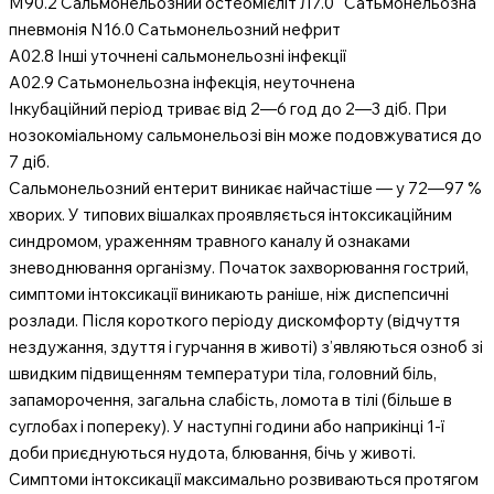
М90.2 Сальмонельозний остеомієліт Л7.0 Сатьмонельозна
пневмонія N16.0 Сатьмонельозний нефрит
А02.8 Інші уточнені сальмонельозні інфекції
А02.9 Сатьмонельозна інфекція, неуточнена
Інкубаційний період триває від 2—6 год до 2—3 діб. При
нозокоміальному сальмонельозі він може подовжуватися до
7 діб.
Сальмонельозний ентерит виникає найчастіше — у 72—97 %
хворих. У типових вішалках проявляється інтоксикаційним
синдромом, ураженням травного каналу й ознаками
зневоднювання організму. Початок захворювання гострий,
симптоми інтоксикації виникають раніше, ніж диспепсичні
розлади. Після короткого періоду дискомфорту (відчуття
нездужання, здуття і гурчання в животі) з’являються озноб зі
швидким підвищенням температури тіла, головний біль,
запаморочення, загальна слабість, ломота в тілі (більше в
суглобах і попереку). У наступні години або наприкінці 1-ї
доби приєднуються нудота, блювання, бічь у животі.
Симптоми інтоксикації максимально розвиваються протягом