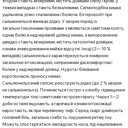
згодом стають мізерними, містять домішки слизу і крові, у
тяжких випадках стають безкаловими. Сигмоподібна кишка
ущільнена, різко спазмована і болюча. Ентероколіт при
сальмонельозі виникає рідко. У хворих поряд із
загальнотоксичними проявами з’являються симптоми коліту,
однак болю в надчеревній ділянці немає, а випорожнення
швидко стають мізерними, містять патологічні домішки;
ознаки зневоднювання майже відсутні. Іноді (2— 10 %
випадків) сальмонельоз характеризується помірною
загальною інтоксикацією, неприємним дискомфортом і
болем у надчеревній ділянці. Нудота і блювання
короткочасні, проносу немає.
Сальлюнельозний сепсис реєструють рідко (до 2 % хворих
на сальмонельоз). Починається гостро з ознобу, підвищення
температури тіла і симптомів гастроентериту. Через 1—2
доби останні вщухають, а гарячка й ознаки інтоксикації
наростають, як при черевному тифі. Серед скарг домінують
головний біль, загальна слабість, порушення ритму сну.
Можуть спостерігатися закладсність носа, під-кашлювання,