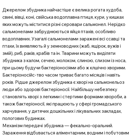
Джерелом збудника найчастіше є велика рогата худоба,
свині, вівці, коні, свійська водоплавна птиця, кури, у кишках
яких можуть міститися різні серовари сальмонел. Нерідко
сальмонелами забруднюються яйця птахів, особливо
водоплавних. Узагалі сальмонелами заражені всі ссавці та
птахи, їх виявляють й у земноводних (жаб, ящірок, вужів і
змій), риб, раків, крабів та ін. Тварини можуть виділяти
збудника з калом, сечею, молоком, слиною, слизом із носа,
при цьому будучи бактеріоносіями або ж клшічно хворими.
Бактеріоносійс-тво часом триває багато місяців і навіть
років. Рідше джерелом збудника є хворі на сальмонельоз
люди або здорові бактеріоносії. Найбільшу небезпеку
становлять хворі з легкими і стертими формами хвороби, а
також бактеріоносії, які працюють у сфері громадського
харчування, у дитячих дошкільних і лікувальних закладах,
пологових будинках.
Механізм передачі збудника — фекально-оральний.
Зараження відбувається аліментарним, водним і побутовим