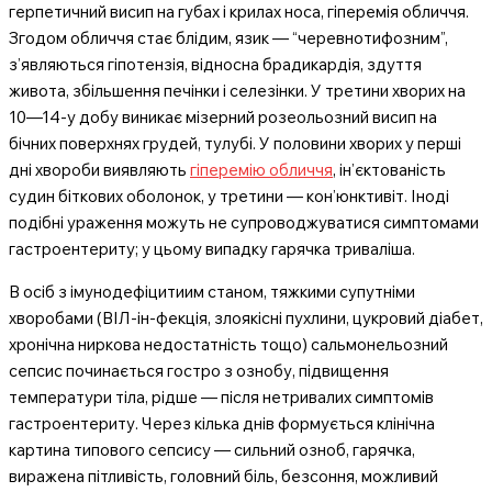
герпетичний висип на губах і крилах носа, гіперемія обличчя.
Згодом обличчя стає блідим, язик — “черевнотифозним”,
з’являються гіпотензія, відносна брадикардія, здуття
живота, збільшення печінки і селезінки. У третини хворих на
10—14-у добу виникає мізерний розеольозний висип на
бічних поверхнях грудей, тулубі. У половини хворих у перші
дні хвороби виявляють
гіперемію обличчя
, ін’єктованість
судин біткових оболонок, у третини — кон’юнктивіт. Іноді
подібні ураження можуть не супроводжуватися симптомами
гастроентериту; у цьому випадку гарячка триваліша.
В осіб з імунодефіцитиим станом, тяжкими супутніми
хворобами (ВІЛ-ін-фекція, злоякісні пухлини, цукровий діабет,
хронічна ниркова недостатність тощо) сальмонельозний
сепсис починається гостро з ознобу, підвищення
температури тіла, рідше — після нетривалих симптомів
гастроентериту. Через кілька днів формується клінічна
картина типового сепсису — сильний озноб, гарячка,
виражена пітливість, головний біль, безсоння, можливий