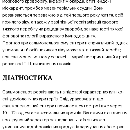
мозкового кровообігу, інфаркт міокарда, отит, ендо- і
міокардит, тромбоз мезентеріальних судин. Вони
розвиваються переважно в дітей першого року життя, осіб
похилого віку, а також у разі пізньої госпіталізації хворого,
тяжкого перебігу чи рецидиву хвороби, за наявності тяжкої
фонової патології, вираженого імунодефіциту.
Прогноз при сальмонельозному ентериті сприятливий, однак
у немовлят й осіб похилого віку може мати тяжкий перебіг;
при сальмонельозному сепсисі — украй несприятливий у разі
розвитку ІТШ, виникнення гнояків.
ДІАГНОСТИКА
Сальмонельоз розпізнають на підставі характерних клініко-
епі-деміологічних критеріїв. Слід ураховувати, що
сальмонельозний ентерит починається гостро і вже через
10—12 год сягає максимальних проявів. Вагомими є свідчення
про груповий характер захворювань та їх зв’язок з
уживанням недоброякісних продуктів харчування або страв,