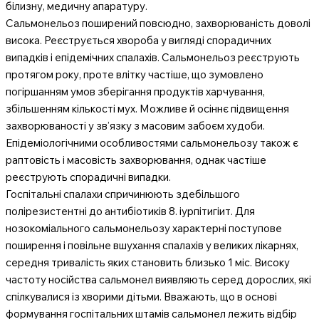
білизну, медичну апаратуру.
Сальмонельоз поширений повсюдно, захворюваність доволі
висока. Реєструється хвороба у вигляді спорадичних
випадків і епідемічних спалахів. Сальмонельоз реєструють
протягом року, проте влітку частіше, що зумовлено
погіршанням умов зберігання продуктів харчування,
збільшенням кількості мух. Можливе й осіннє підвищення
захворюваності у зв’язку з масовим забоєм худоби.
Епідеміологічними особливостями сальмонельозу також є
раптовість і масовість захворювання, однак частіше
реєструють спорадичні випадки.
Госпітальні спалахи спричинюють здебільшого
полірезистентні до антибіотиків 8. іурпітигіит. Для
нозокоміального сальмонельозу характерні поступове
поширення і повільне вшухання спалахів у великих лікарнях,
середня тривалість яких становить близько 1 міс. Високу
частоту носійства сальмонел виявляють серед дорослих, які
спілкувалися із хворими дітьми. Вважають, що в основі
формування госпітальних штамів сальмонел лежить відбір