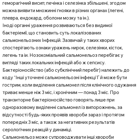
геморагічний висип; печінка і селезінка збільшені, згодом
можна виявити множинні гнояки в різних органах (легені,
плевра, ендокард, оболони мозку та ін.).
Іноді органні ураження розвиваються без видимої
бактеріемії, що становить суть локалізованих
сальмонельозних Інфекцій. Зазвичай у таких хворих
спостерігають ознаки уражень нирок, селезінки, кісток,
легень та іи. Нозокоміальний сальмонельоз перебігає у
вигляді таких локальних інфекцій або ж сепсису.
Бактеріоносійство (або субклінічний перебіг) належить до
коду “Інші уточнені сальмонельозні інфекці’Г й може бути
гострим, коли виділення сальмонел після клінічного одужання
триває менше ніж 3 міс, і хронічним — понад 3 міс. Про
транзиторне бактеріоносійство говорять лише при
одноразовому виділенні сальмонел із випорожнень, за
відсутності будь-яких проявів хвороби зараз і протягом
попередніх 3 міс, а також за негативних результатів
серологічних реакцій у динаміці.
Сальмонельоз може супроводжувати інші хвороби