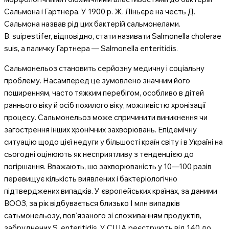
Сальмона і Гартнера. У 1900 р. Ж. Ліньєре на честь Д.
Сальмона назвав рід цих бактерій сальмонелами.
B. suipestifer, відповідно, стати називати Salmonella cholerae
suis, а паличку Гартнера — Salmonella enteritidis.
Сальмонельоз становить серйозну медичну і соціальну
проблему. Насамперед це зумовлено значним його
поширенням, часто тяжким перебігом, особливо в дітей
раннього віку й осіб похилого віку, можливістю хронізації
процесу. Сальмонельоз може спричинити виникнення чи
загострення інших хронічних захворювань. Епідемічну
ситуацію щодо цієї недуги у більшості країн світу і в Україні на
сьогодні оцінюють як несприятливу з тенденцією до
погіршання. Вважають, шо захворюваність у 10—100 разів
перевищує кількість виявлених і бактеріологічно
підтверджених випадків. У європейських країнах, за даними
ВООЗ, за рік відбувається близько І млн випадків
сатьмонельозу, пов’язаного зі споживанням продуктів,
забруднених S. enteritidis. У США реєструють від 140 до