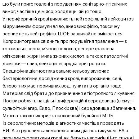
що були приготовлені з порушенням санітарно-гігієнічних
вимог; частіше це м’ясо, холодець, яйця тощо.
У периферичній крові виявляють нейтрофільний лейкоцитоз
зі зрушенням формули вліво, анеозинофілію, токсичну
зернистість нейтрофілів. ШОЕ зазвичай не змінюється.
Копроцитограма свідчить про порушеїгня травлення — є
крохмальні зерна, м’язові волокна, неперетравлена
клітковина, жири і мила жирних кислот, а також патологічні
домішки — слиз, лейкоцити, зрідка еритроцити.
Специфічна діагностика сальмонельозу включає
бактеріологічне дослідження крові, випорожнень, сечі,
блювотних мас, промивних вод, пунктатів органів тощо.
Матеріал слід брати до призначення етіотропного лікування.
Посіви роблять на щільні диференційні середовища (вісмут-
сульфітний агар, Еидо, Плоскірєва) і середовища збагачення.
Можна також використати жовчний бульйон і МПБ.
Із серологічних методів діагностики частіше проводять
РИГА з груповим сальмонельозним діагностикумом і РА з
парними сироватками крові, які беруть наприкінці і-го тижня і