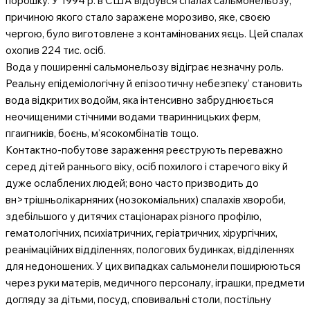
порошку. У 1994 р. в США відбувся спалах сальмонельозу,
причиною якого стало заражене морозиво, яке, своєю
чергою, було виготовлене з контамінованих яєць. Цей спалах
охопив 224 тис. осіб.
Вода у поширенні сальмонельозу відіграє незначну роль.
Реальну епідеміологічну й епізоотичну небезпеку’ становить
вода відкритих водойм, яка інтенсивно забруднюється
неочищеними стічними водами тваринницьких ферм,
пгаигників, боєнь, м’ясокомбінатів тощо.
Контактно-побутове зараження реєструють переважно
серед дітей раннього віку, осіб похилого і старечого віку й
дуже ослаблених людей; воно часто призводить до
вн>трішньолікарняних (нозокоміальних) спалахів хвороби,
здебільшого у дитячих стаціонарах різного профілю,
гематологічних, психіатричних, геріатричних, хірургічних,
реанімаційних відділеннях, пологових будинках, відділеннях
для недоношених. У цих випадках сальмонели поширюються
через руки матерів, медичного персоналу, іграшки, предмети
догляду за дітьми, посуд, сповивальні столи, постільну