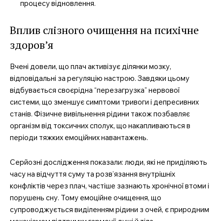
процесу відновлення.
Вплив слізного очищення на психічне
здоров’я
Вчені довели, що плач активізує ділянки мозку,
відповідальні за регуляцію настрою. Завдяки цьому
відбувається своєрідна “перезагрузка” нервової
системи, що зменшує симптоми тривоги і депресивних
станів. Фізичне вивільнення рідини також позбавляє
організм від токсичних сполук, що накапливаються в
періоди тяжких емоційних навантажень.
Серйозні дослідження показали: люди, які не приділяють
часу на відчуття суму та розв’язання внутрішніх
конфліктів через плач, частіше зазнають хронічної втоми і
порушень сну. Тому емоційне очищення, що
супроводжується виділенням рідини з очей, є природним