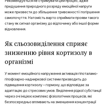
Рекомендується не стримувати цей процес, адже
придушення природного розряду емоційної напруги
може призвести до збільшення тривожності і погіршення
самопочуття. Натомість варто сприймати прояви такого
стану як сигнал організму до відпочинку або іншої форми
відновлення.
Як сльозовиділення сприяє
зниженню рівня кортизолу в
організмі
У момент емоційного напруження активація гіпоталамо-
гіпофізарно-надниркової системи призводить до
підвищення кортизолу – гормону, що відповідає за
адаптацію до стресових умов. Виділення рідкої субстанції
через очі ініціює комплекс фізіологічних процесів, які
безпосередньо впливають на зменшення концентрації