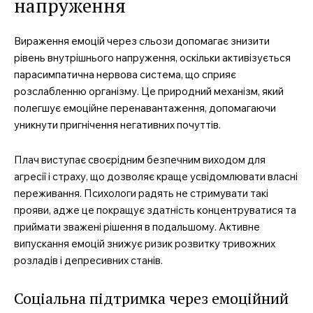
напруження
Вираження емоцій через сльози допомагає знизити
рівень внутрішнього напруження, оскільки активізується
парасимпатична нервова система, що сприяє
розслабленню організму. Це природний механізм, який
полегшує емоційне перенавантаження, допомагаючи
уникнути пригнічення негативних почуттів.
Плач виступає своєрідним безпечним виходом для
агресії і страху, що дозволяє краще усвідомлювати власні
переживання. Психологи радять не стримувати такі
прояви, адже це покращує здатність концентруватися та
приймати зважені рішення в подальшому. Активне
випускання емоцій знижує ризик розвитку тривожних
розладів і депресивних станів.
Соціальна підтримка через емоційний