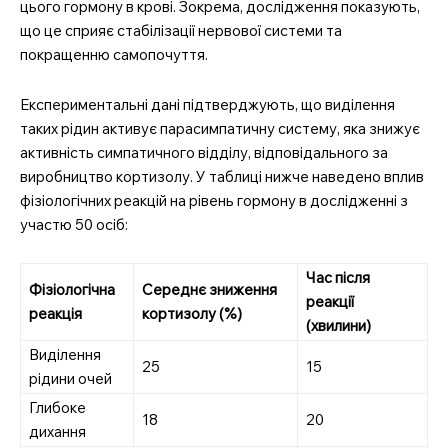
цього гормону в крові. Зокрема, дослідження показують,
що це сприяє стабілізації нервової системи та
покращенню самопочуття.
Експериментальні дані підтверджують, що виділення
таких рідин активує парасимпатичну систему, яка знижує
активність симпатичного відділу, відповідального за
виробництво кортизолу. У таблиці нижче наведено вплив
фізіологічних реакцій на рівень гормону в дослідженні з
участю 50 осіб:
Час після
Фізіологічна
Середнє зниження
реакції
реакція
кортизолу (%)
(хвилини)
Виділення
25
15
рідини очей
Глибоке
18
20
дихання