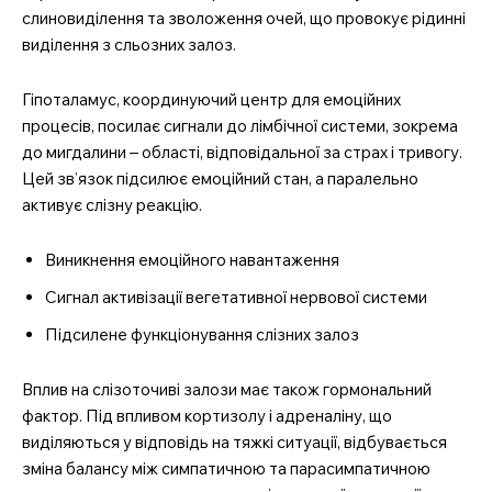
слиновиділення та зволоження очей, що провокує рідинні
виділення з сльозних залоз.
Гіпоталамус, координуючий центр для емоційних
процесів, посилає сигнали до лімбічної системи, зокрема
до мигдалини – області, відповідальної за страх і тривогу.
Цей зв’язок підсилює емоційний стан, а паралельно
активує слізну реакцію.
Виникнення емоційного навантаження
Сигнал активізації вегетативної нервової системи
Підсилене функціонування слізних залоз
Вплив на слізоточиві залози має також гормональний
фактор. Під впливом кортизолу і адреналіну, що
виділяються у відповідь на тяжкі ситуації, відбувається
зміна балансу між симпатичною та парасимпатичною