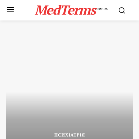
MedTerms
COM.UA
ПСИХІАТРІЯ