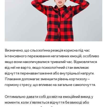
Визначено, що сльозогінна реакція корисна під час
інтенсивного переживання негативних емоцій, особливо
якщо вони накопичувалися тривалий час. Відмовлятися
від неї не варто, якщо психологічний стан викликає
відчуття перенавантаження або внутрішньої напруги.
Плакання допомагає зменшити рівень кортизолу –
гормону стресу, що впливає на загальне самопочуття.
Оптимально давати собі дозвіл на емоційний викид у
моменти, коли з’являється відчуття безвиході або