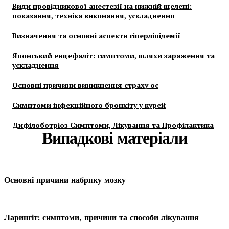
Види провідникової анестезії на нижній щелепі:
показання, техніка виконання, ускладнення
Визначення та основні аспекти гіперліпідемії
Японський енцефаліт: симптоми, шляхи зараження та
ускладнення
Основні причини виникнення страху ос
Симптоми інфекційного бронхіту у курей
Дифілоботріоз Симптоми, Лікування та Профілактика
Випадкові матеріали
Основні причини набряку мозку
Ларингіт: симптоми, причини та способи лікування