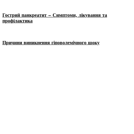
Гострий панкреатит – Симптоми, лікування та
профілактика
Причини виникнення гіповолемічного шоку