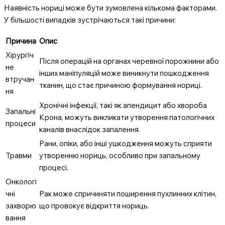
Наявність нориці може бути зумовлена кількома факторами.
У більшості випадків зустрічаються такі причини:
Причина
Опис
Хірургіч
Після операцій на органах черевної порожнини або
не
інших маніпуляцій може виникнути пошкодження
втручан
тканин, що стає причиною формування нориці.
ня
Хронічні інфекції, такі як апендицит або хвороба
Запальні
Крона, можуть викликати утворення патологічних
процеси
каналів внаслідок запалення.
Рани, опіки, або інші ушкодження можуть сприяти
Травми
утворенню нориць, особливо при запальному
процесі.
Онкологі
чні
Рак може спричиняти поширення пухлинних клітин,
захворю
що провокує відкриття нориць.
вання