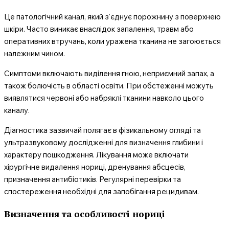
Це патологічний канал, який з’єднує порожнину з поверхнею
шкіри. Часто виникає внаслідок запалення, травм або
оперативних втручань, коли уражена тканина не загоюється
належним чином.
Симптоми включають виділення гною, неприємний запах, а
також болючість в області освіти. При обстеженні можуть
виявлятися червоні або набряклі тканини навколо цього
каналу.
Діагностика зазвичай полягає в фізикальному огляді та
ультразвуковому дослідженні для визначення глибини і
характеру пошкодження. Лікування може включати
хірургічне видалення нориці, дренування абсцесів,
призначення антибіотиків. Регулярні перевірки та
спостереження необхідні для запобігання рецидивам.
Визначення та особливості нориці