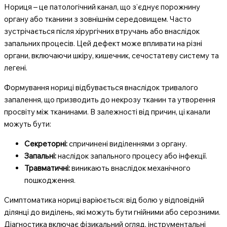
Нориця – це патологічний канал, що з’єднує порожнину
органу або тканини з зовнішнім середовищем. Часто
зустрічається після хірургічних втручань або внаслідок
запальних процесів. Цей дефект може впливати на різні
органи, включаючи шкіру, кишечник, сечостатеву систему та
легені.
Формування нориці відбувається внаслідок тривалого
запалення, що призводить до некрозу тканин та утворення
просвіту між тканинами. В залежності від причин, ці канали
можуть бути:
Секреторні:
спричинені виділеннями з органу.
Запальні:
наслідок запального процесу або інфекції.
Травматичні:
виникають внаслідок механічного
пошкодження.
Симптоматика нориці варіюється: від болю у відповідній
ділянці до виділень, які можуть бути гнійними або серозними.
Діагностика включає фізикальний огляд, інструментальні