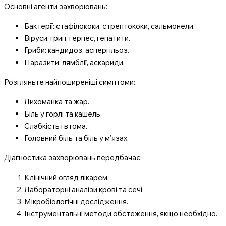
Основні агенти захворювань:
Бактерії: стафілококи, стрептококи, сальмонели.
Віруси: грип, герпес, гепатити.
Гриби: кандидоз, аспергільоз.
Паразити: лямблії, аскариди.
Розгляньте найпоширеніші симптоми:
Лихоманка та жар.
Біль у горлі та кашель.
Слабкість і втома.
Головний біль та біль у м’язах.
Діагностика захворювань передбачає:
Клінічний огляд лікарем.
Лабораторні аналізи крові та сечі.
Мікробіологічні дослідження.
Інструментальні методи обстеження, якщо необхідно.