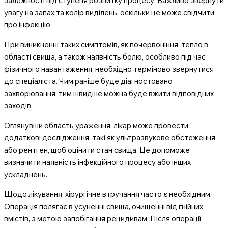
залежності від ступеня розвитку процесу. Важливо звернути
увагу на запах та колір виділень, оскільки це може свідчити
про інфекцію.
При виникненні таких симптомів, як почервоніння, тепло в
області свища, а також наявність болю, особливо під час
фізичного навантаження, необхідно терміново звернутися
до спеціаліста. Чим раніше буде діагностовано
захворювання, тим швидше можна буде вжити відповідних
заходів.
Оглянувши область ураження, лікар може провести
додаткові дослідження, такі як ультразвукове обстеження
або рентген, щоб оцінити стан свища. Це допоможе
визначити наявність інфекційного процесу або інших
ускладнень.
Щодо лікування, хірургічне втручання часто є необхідним.
Операція полягає в усуненні свища, очищенні від гнійних
вмістів, з метою запобігання рецидивам. Після операції