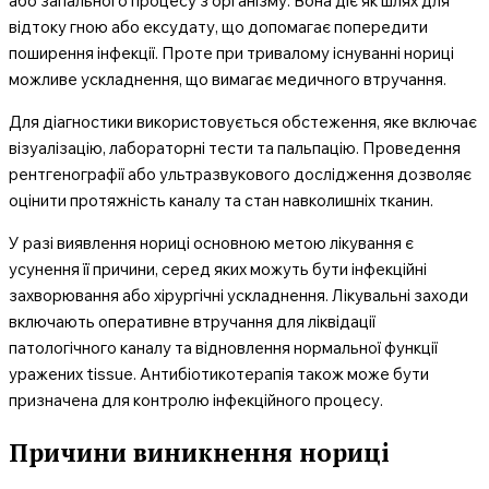
або запального процесу з організму. Вона діє як шлях для
відтоку гною або ексудату, що допомагає попередити
поширення інфекції. Проте при тривалому існуванні нориці
можливе ускладнення, що вимагає медичного втручання.
Для діагностики використовується обстеження, яке включає
візуалізацію, лабораторні тести та пальпацію. Проведення
рентгенографії або ультразвукового дослідження дозволяє
оцінити протяжність каналу та стан навколишніх тканин.
У разі виявлення нориці основною метою лікування є
усунення її причини, серед яких можуть бути інфекційні
захворювання або хірургічні ускладнення. Лікувальні заходи
включають оперативне втручання для ліквідації
патологічного каналу та відновлення нормальної функції
уражених tissue. Антибіотикотерапія також може бути
призначена для контролю інфекційного процесу.
Причини виникнення нориці