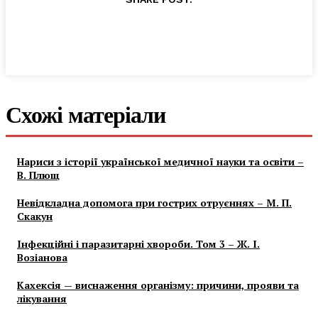
Схожі матеріали
Нариси з історії української медичної науки та освіти –
В. Плющ
Невідкладна допомога при гострих отруєннях – М. П.
Скакун
Інфекційні і паразитарні хвороби. Том 3 – Ж. І.
Возіанова
Кахексія — виснаження організму: причини, прояви та
лікування