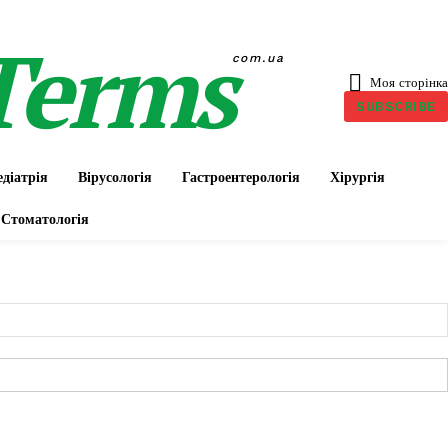
Terms
com.ua
Моя сторінка
SUBSCRIBE
діатрія
Вірусологія
Гастроентерологія
Хірургія
Стоматологія