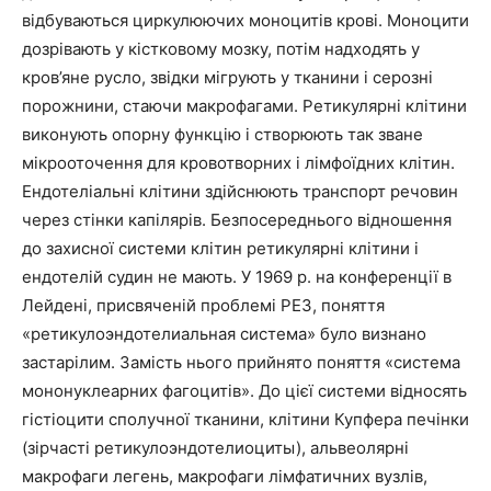
відбуваються циркулюючих моноцитів крові. Моноцити
дозрівають у кістковому мозку, потім надходять у
кров’яне русло, звідки мігрують у тканини і серозні
порожнини, стаючи макрофагами. Ретикулярні клітини
виконують опорну функцію і створюють так зване
мікрооточення для кровотворних і лімфоїдних клітин.
Ендотеліальні клітини здійснюють транспорт речовин
через стінки капілярів. Безпосереднього відношення
до захисної системи клітин ретикулярні клітини і
ендотелій судин не мають. У 1969 р. на конференції в
Лейдені, присвяченій проблемі РЕЗ, поняття
«ретикулоэндотелиальная система» було визнано
застарілим. Замість нього прийнято поняття «система
мононуклеарних фагоцитів». До цієї системи відносять
гістіоцити сполучної тканини, клітини Купфера печінки
(зірчасті ретикулоэндотелиоциты), альвеолярні
макрофаги легень, макрофаги лімфатичних вузлів,