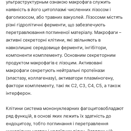
ультраструктурным ознакою макрофага служить
наявність в його цитоплазмі численних лізосом і
фаголизосом, або травних вакуолей. Лізосоми містять
різні гідролітичні ферменти, що забезпечують
перетравлювання поглиненої матеріалу. Макрофаги –
активні секреторні клітини, які звільняють в
навколишнє середовище ферменти, інгібітори,
компоненти комплементу. Основним секреторним
продуктом макрофагів є лізоцим. Активовані
макрофаги секретують нейтральні протеїнази
(эластазу, коллагеназу), активатори плазміногену,
фактори комплементу, такі як С2, С3, С4, С5, а також
інтерферон.
Клітини система мононуклеарних фагоцитовобладают
ряд функцій, в основі яких лежить їх здатність до
ендоцитозу, тобто поглинання і перетравлення