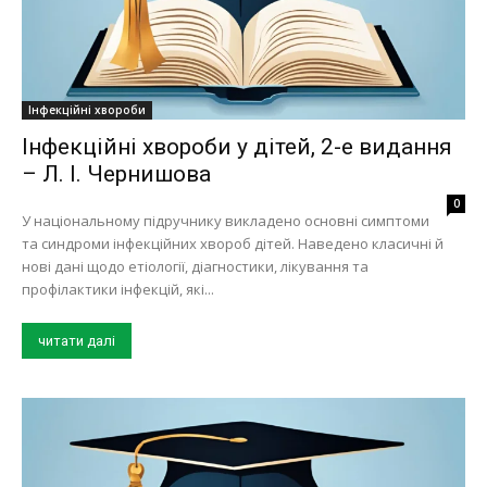
Інфекційні хвороби
Інфекційні хвороби у дітей, 2-е видання
– Л. І. Чернишова
0
У національному підручнику викладено основні симптоми
та синдроми інфекційних хвороб дітей. Наведено класичні й
нові дані щодо етіології, діагностики, лікування та
профілактики інфекцій, які...
читати далі