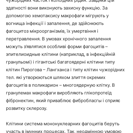
чужорідних часток і колоїдних рідин. Завдяки цій
здатності вони виконують захисну функцію. За
допомогою хемотаксису макрофаги мігрують у
вогнища інфекції і запалення, де здійснюють
фагоцитоз мікроорганізмів, їх умертвіння і
перетравлення. В умовах хронічного запалення
можуть з’являтися особливі форми фагоцитів –
эпителиоидные клітини (наприклад, в інфекційній
гранульомі) і гігантські багатоядерні клітини типу
клітин Пирогова – Лангханса і типу клітин чужорідних
тел. які утворюються шляхом злиття окремих
фагоцитів в поликарион – многоядерную клітку. В
гранулемах макрофаги виробляють глікопротеїд
фібронектин, який приваблює фибробласгы і сприяє
розвитку склерозу.
Клітини система мононуклеарних фагоцитів беруть
участь в імунних процесах. Так, неодмінною умовою