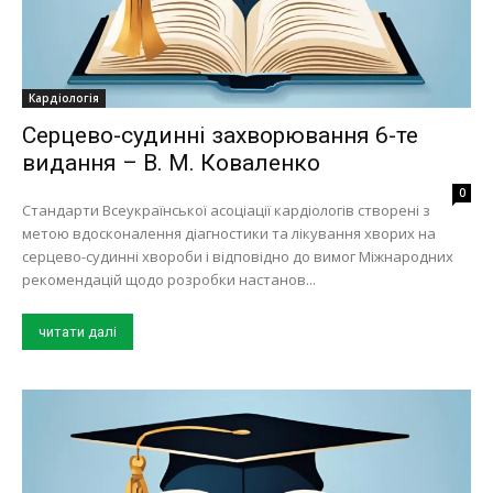
Кардіологія
Серцево-судинні захворювання 6-те
видання – В. М. Коваленко
0
Стандарти Всеукраїнської асоціації кардіологів створені з
метою вдосконалення діагностики та лікування хворих на
серцево-судинні хвороби і відповідно до вимог Міжнародних
рекомендацій щодо розробки настанов...
читати далі