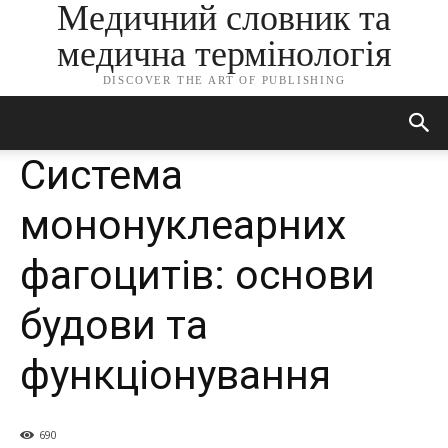
Медичний словник та
медична термінологія
DISCOVER THE ART OF PUBLISHING
Система
мононуклеарних
фагоцитів: основи
будови та
функціонування
690