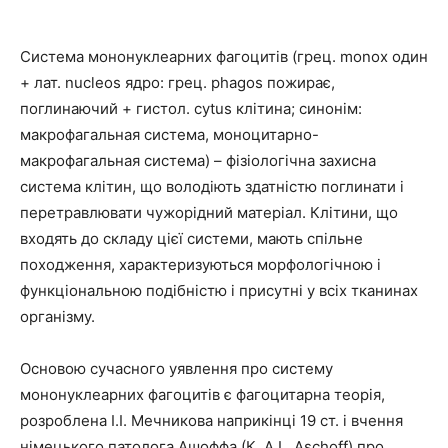
Система мононуклеарних фагоцитів (грец. monox один
+ лат. nucleos ядро: грец. рhagos пожирає,
поглинаючий + гистол. суtus клітина; синонім:
макрофагальная система, моноцитарно-
макрофагальная система) – фізіологічна захисна
система клітин, що володіють здатністю поглинати і
перетравлювати чужорідний матеріал. Клітини, що
входять до складу цієї системи, мають спільне
походження, характеризуються морфологічною і
функціональною подібністю і присутні у всіх тканинах
організму.
Основою сучасного уявлення про систему
мононуклеарних фагоцитів є фагоцитарна теорія,
розроблена І.І. Мечникова наприкінці 19 ст. і вчення
німецького патолога Ашоффа (К. А.L. Aschoff) про