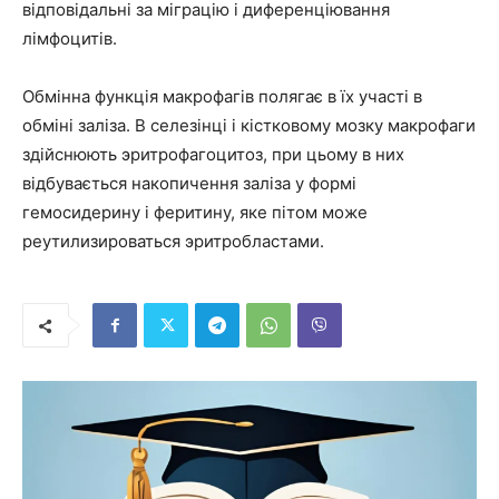
відповідальні за міграцію і диференціювання
лімфоцитів.
Обмінна функція макрофагів полягає в їх участі в
обміні заліза. В селезінці і кістковому мозку макрофаги
здійснюють эритрофагоцитоз, при цьому в них
відбувається накопичення заліза у формі
гемосидерину і феритину, яке пітом може
реутилизироваться эритробластами.