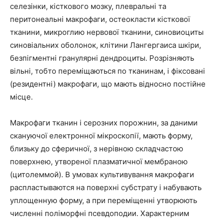
селезінки, кісткового мозку, плевральні та
перитонеальні макрофаги, остеокласти кісткової
тканини, микроглию нервової тканини, синовиоциты
синовіальних оболонок, клітини Лангергаиса шкіри,
безпігментні гранулярні дендроциты. Розрізняють
вільні, тобто переміщаються по тканинам, і фіксовані
(резидентні) макрофаги, що мають відносно постійне
місце.
Макрофаги тканин і серозних порожнин, за даними
скануючої електронної мікроскопії, мають форму,
близьку до сферичної, з нерівною складчастою
поверхнею, утвореної плазматичної мембраною
(цитолеммой). В умовах культивування макрофаги
распластываются на поверхні субстрату і набувають
уплощенную форму, а при переміщенні утворюють
численні поліморфні псевдоподии. Характерним