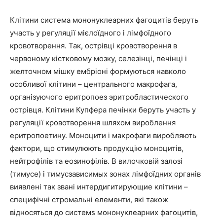
Клітини система мононуклеарних фагоцитів беруть
участь у регуляції мієлоїдного і лімфоїдного
кровотворення. Так, острівці кровотворення в
червоному кістковому мозку, селезінці, печінці і
желточном мішку ембріоні формуються навколо
особливої клітини – центрального макрофага,
організуючого еритропоез эритробластического
острівця. Клітини Купфера печінки беруть участь у
регуляції кровотворення шляхом вироблення
еритропоетину. Моноцити і макрофаги виробляють
фактори, що стимулюють продукцію моноцитів,
нейтрофілів та еозинофілів. В вилочковій залозі
(тимусе) і тимусзависимых зонах лімфоїдних органів
виявлені так звані интердигитирующие клітини –
специфічні стромальні елементи, які також
відносяться до cистемs мононуклеарних фагоцитів,