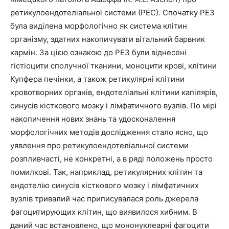
ретикулоендотеліальної системи (РЕС). Спочатку РЕЗ
була виділена морфологічно як система клітин
організму, здатних накопичувати вітальний барвник
кармін. За цією ознакою до РЕЗ були віднесені
гістіоцити сполучної тканини, моноцити крові, клітини
Купфера печінки, а також ретикулярні клітини
кровотворних органів, ендотеліальні клітини капілярів,
синусів кісткового мозку і лімфатичного вузлів. По мірі
накопичення нових знань та удосконалення
морфологічних методів дослідження стало ясно, що
уявлення про ретикулоендотеліальної системи
розпливчасті, не конкретні, а в ряді положень просто
помилкові. Так, наприклад, ретикулярних клітин та
ендотелію синусів кісткового мозку і лімфатичних
вузлів тривалий час приписувалася роль джерела
фагоцитирующих клітин, що виявилося хибним. В
даний час встановлено, що мононуклеарні фагоцити