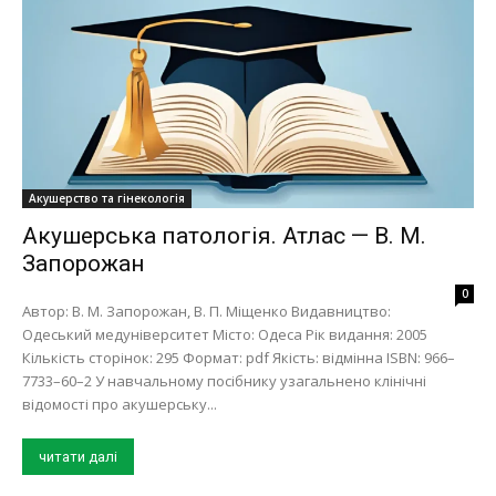
Акушерство та гінекологія
Акушерська патологія. Атлас — В. М.
Запорожан
0
Автор: В. М. Запорожан, В. П. Міщенко Видавництво:
Одеський медуніверситет Місто: Одеса Рік видання: 2005
Кількість сторінок: 295 Формат: pdf Якість: відмінна ISBN: 966–
7733–60–2 У навчальному посiбнику узагальнено клiнiчнi
вiдомостi про акушерську...
читати далі