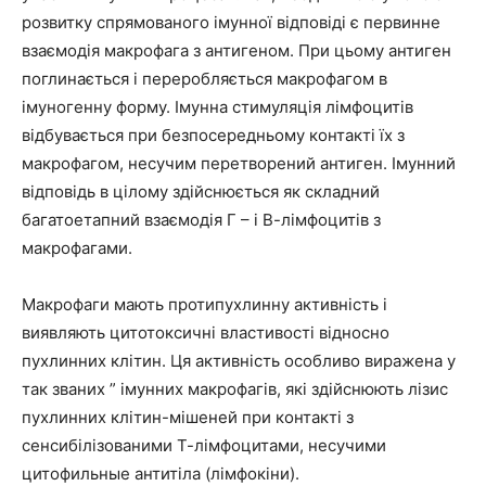
розвитку спрямованого імунної відповіді є первинне
взаємодія макрофага з антигеном. При цьому антиген
поглинається і переробляється макрофагом в
імуногенну форму. Імунна стимуляція лімфоцитів
відбувається при безпосередньому контакті їх з
макрофагом, несучим перетворений антиген. Імунний
відповідь в цілому здійснюється як складний
багатоетапний взаємодія Г – і В-лімфоцитів з
макрофагами.
Макрофаги мають протипухлинну активність і
виявляють цитотоксичні властивості відносно
пухлинних клітин. Ця активність особливо виражена у
так званих ” імунних макрофагів, які здійснюють лізис
пухлинних клітин-мішеней при контакті з
сенсибілізованими Т-лімфоцитами, несучими
цитофильные антитіла (лімфокіни).