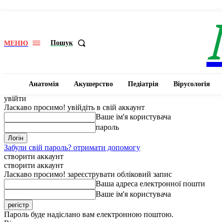
Пошук
МЕНЮ
Анатомія
Акушерство
Педіатрія
Вірусологія
увійти
Ласкаво просимо! увійдіть в свій аккаунт
Ваше ім'я користувача
пароль
Забули свій пароль? отримати допомогу
створити аккаунт
створити аккаунт
Ласкаво просимо! зареєструвати обліковий запис
Ваша адреса електронної пошти
Ваше ім'я користувача
Пароль буде надіслано вам електронною поштою.