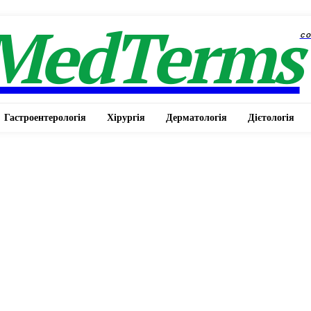
MedTerms
c
Гастроентерологія
Хірургія
Дерматологія
Дієтологія