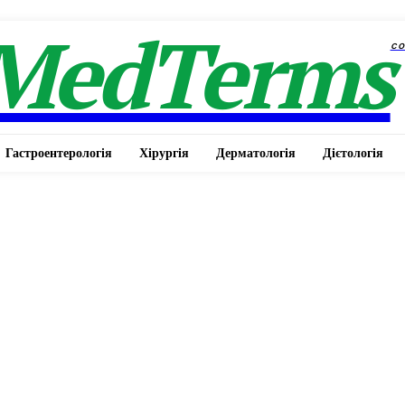
MedTerms
c
Гастроентерологія
Хірургія
Дерматологія
Дієтологія