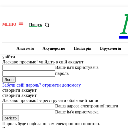
МЕНЮ
Пошук
Анатомія
Акушерство
Педіатрія
Вірусологія
увійти
Ласкаво просимо! увійдіть в свій аккаунт
Ваше ім'я користувача
пароль
Забули свій пароль? отримати допомогу
створити аккаунт
створити аккаунт
Ласкаво просимо! зареєструвати обліковий запис
Ваша адреса електронної пошти
Ваше ім'я користувача
Пароль буде надіслано вам електронною поштою.